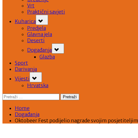
Vrt
Praktični savjeti
Toggle
Kuharica
sub-
menu
Predjela
Glavna jela
Deserti
Toggle
Događanja
sub-
menu
Glazba
Sport
Darivanja
Toggle
Vijesti
sub-
menu
Hrvatska
Pretraži:
Home
Događanja
Oktobeer Fest podijelio nagrade svojim posjetitelji