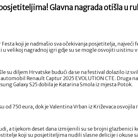
posjetiteljima! Glavna nagrada otišla u 
a
ktobeer
est
odijelio
 Festa koji je nadmašio sva očekivanja posjetitelja, najveći
agrade
i u velikoj nagradnoj igri gdje su se mogle osvojiti uistinu 
vojim
osjetiteljima!
lavna
agrada
e su diljem Hrvatske budući da se na festival dolazilo iz svi
tišla
ni automobil Renault Captur 2025 EVOLUTION CTE. Druga nagr
sung Galaxy S25 dobila je Katarina Smola iz mjesta Potok.
uke
ladog
almatinca!
su od 750 eura, dok je Valentina Vrban iz Križevaca osvojil
di, a tijekom deset dana izmijenili su se brojni glazbenici 
titelje koji su posjetiteljima nudili slasne delicije i okuse sa