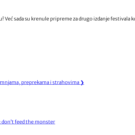
u! Već sada su krenule pripreme za drugo izdanje festivala ko
sumnjama, preprekama i strahovima
❯
 : don’t feed the monster