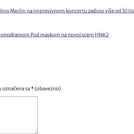
ino Merlin na impresivnom koncertu zadivio više od 30 tis
da monodramom Pod maskom na novoj sceni HNK2
u označena sa
* (obavezno)