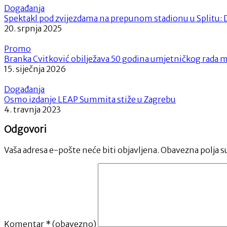
Događanja
Spektakl pod zvijezdama na prepunom stadionu u Splitu: D
20. srpnja 2025
Promo
Branka Cvitković obilježava 50 godina umjetničkog ra
15. siječnja 2026
Događanja
Osmo izdanje LEAP Summita stiže u Zagrebu
4. travnja 2023
Odgovori
Vaša adresa e-pošte neće biti objavljena.
Obavezna polja s
Komentar
* (obavezno)