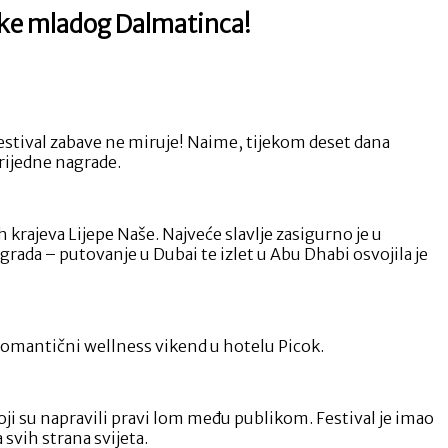
ruke mladog Dalmatinca!
 festival zabave ne miruje! Naime, tijekom deset dana
vrijedne nagrade.
h krajeva Lijepe Naše. Najveće slavlje zasigurno je u
ada – putovanje u Dubai te izlet u Abu Dhabi osvojila je
a romantični wellness vikend u hotelu Picok.
koji su napravili pravi lom među publikom. Festival je imao
 svih strana svijeta.