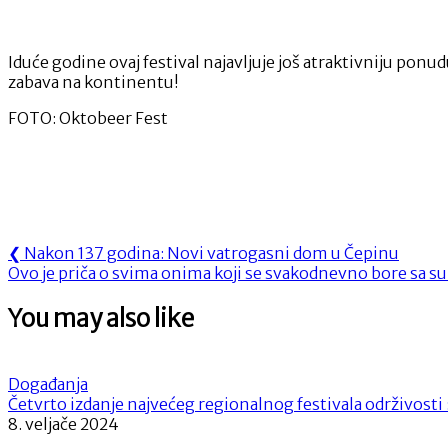
Iduće godine ovaj festival najavljuje još atraktivniju ponud
zabava na kontinentu!
FOTO: Oktobeer Fest
Navigacija
Previous
❮
Nakon 137 godina: Novi vatrogasni dom u Čepinu
Next
Post:
Ovo je priča o svima onima koji se svakodnevno bore sa 
objava
Post:
You may also like
Događanja
Četvrto izdanje najvećeg regionalnog festivala održivosti
8. veljače 2024