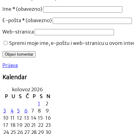
Ime
* (obavezno)
E-pošta
* (obavezno)
Web-stranica
Spremi moje ime, e-poštu i web-stranicu u ovom inter
Prijava
Kalendar
kolovoz 2026
P
U
S
Č
P
S
N
1
2
3
4
5
6
7
8
9
10
11
12
13
14
15
16
17
18
19
20
21
22
23
24
25
26
27
28
29
30