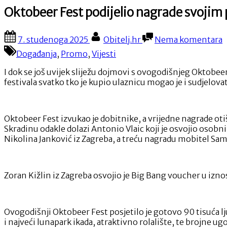
Oktobeer Fest podijelio nagrade svojim 
Posted
By
n
7. studenoga 2025
Obitelj.hr
Nema komentara
on
O
Događanja
,
Promo
,
Vijesti
F
p
I dok se još uvijek sliježu dojmovi s ovogodišnjeg Oktobeer
n
festivala svatko tko je kupio ulaznicu mogao je i sudjelovat
s
p
G
n
Oktobeer Fest izvukao je dobitnike, a vrijedne nagrade otišl
o
Skradinu odakle dolazi Antonio Vlaic koji je osvojio osob
u
Nikolina Janković iz Zagreba, a treću nagradu mobitel Sam
r
m
D
Zoran Kižlin iz Zagreba osvojio je Big Bang voucher u izno
Ovogodišnji Oktobeer Fest posjetilo je gotovo 90 tisuća lju
i najveći lunapark ikada, atraktivno rolalište, te brojne ugos