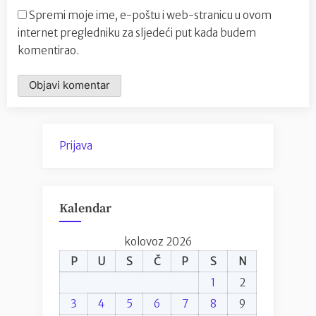
Spremi moje ime, e-poštu i web-stranicu u ovom
internet pregledniku za sljedeći put kada budem
komentirao.
Prijava
Kalendar
kolovoz 2026
P
U
S
Č
P
S
N
1
2
3
4
5
6
7
8
9