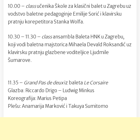
10.00 –
class
učenika Škole za klasični balet u Zagrebu uz
vodstvo baletne pedagoginje Emilije Sorić i klavirsku
pratnju korepetitora Stanka Wolfa.
10.30 – 11.30 –
class
ansambla Baleta HNK u Zagrebu,
koji vodi baletna majstorica Mihaela Devald Roksandić uz
klavirsku pratnju glazbene voditeljice Ljudmile
Šumarove.
11.35 –
Grand Pas de deux
iz baleta
Le Corsaire
Glazba: Riccardo Drigo – Ludwig Minkus
Koreografija: Marius Petipa
Plešu: Anamarija Marković i Takuya Sumitomo