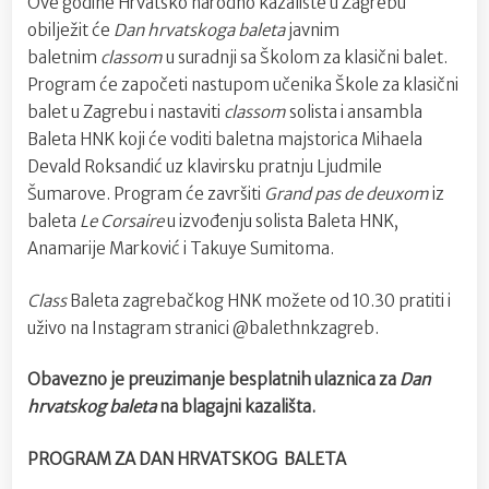
Ove godine Hrvatsko narodno kazalište u Zagrebu
obilježit će
Dan hrvatskoga baleta
javnim
baletnim
classom
u suradnji sa Školom za klasični balet.
Program će započeti nastupom učenika Škole za klasični
balet u Zagrebu i nastaviti
classom
solista i ansambla
Baleta HNK koji će voditi baletna majstorica Mihaela
Devald Roksandić uz klavirsku pratnju Ljudmile
Šumarove. Program će završiti
Grand pas de deuxom
iz
baleta
Le Corsaire
u izvođenju solista Baleta HNK,
Anamarije Marković i Takuye Sumitoma.
Class
Baleta zagrebačkog HNK možete od 10.30 pratiti i
uživo na Instagram stranici @balethnkzagreb.
Obavezno je preuzimanje besplatnih ulaznica za
Dan
hrvatskog baleta
na blagajni kazališta.
PROGRAM ZA DAN HRVATSKOG BALETA