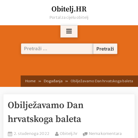
Skip
Obitelj.HR
to
Portal za cijelu obitelj
content
Pretraži:
Home
Događanja
Obilježavamo Dan hrvatskoga baleta
Obilježavamo Dan
hrvatskoga baleta
Posted
By
na
2. studenoga 2022
Obitelj.hr
Nema komentara