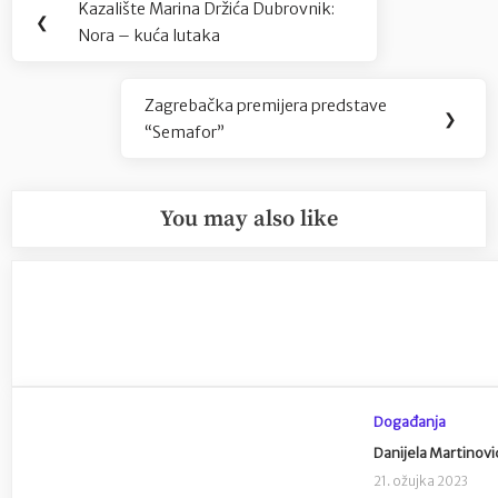
Kazalište Marina Držića Dubrovnik:
Previous
❮
objava
Nora – kuća lutaka
Post:
Zagrebačka premijera predstave
Next
❯
“Semafor”
Post:
You may also like
Događanja
Danijela Martinovi
21. ožujka 2023