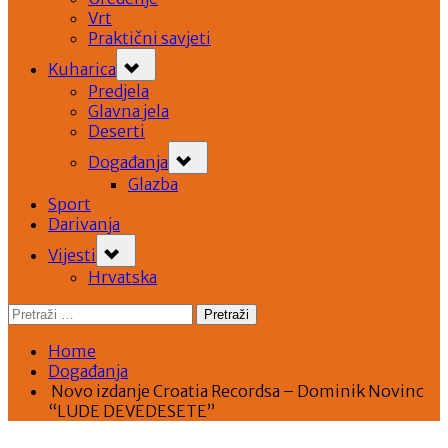
Vrt
Praktični savjeti
Toggle
Kuharica
sub-
menu
Predjela
Glavna jela
Deserti
Toggle
Događanja
sub-
menu
Glazba
Sport
Darivanja
Toggle
Vijesti
sub-
menu
Hrvatska
Pretraži:
Home
Događanja
Novo izdanje Croatia Recordsa – Dominik Novinc
“LUDE DEVEDESETE”