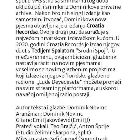
spot u VHS stilu sa snimkama tog doba
uključujući i snimke iz Dominikove privatne
arhive. Nakon brojnih singl izdanja kao
samostalni izvođač, Dominikova nova
pjesma objavljena je u izdanju
Croatia
Recordsa
. Ovo je drugi put da surađuje s
najvećom hrvatskom izdavačkom kućom. U
2020. godini Croatia Records je izdao njegov
duet s
Tedijem Spalatom
“Srodni Spoj”. U
međuvremenu, ovaj ambiciozni glazbenik
nastavlja raditi na novim pjesmama i
veselimo se novim glazbenim projektima
koji izlaze iz njegove floridske glazbene
radione. „Lude Devedesete“ možete pronaći
na svim streaming platformama, a uskoro i
na vašoj omiljenoj radio postaji.
Autor teksta i glazbe: Dominik Novinc
Aranžman: Dominik Novinc
Gitare: Emil Jakovčević (Emil JJ)
Prateći vokali: Teo Brajčić, Anton Šprlje
(Studio Želimir Škarpona, Split)
Miks i master: Sefi Carmel (Soundtrack