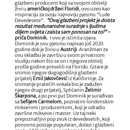
glazbeni producent koji sa svojom obitelji
živi u
američkoj državi Floridi
, ovo uzeo kao
inspiraciju za svoju najnoviju pjesmu “Lude
Devedesete”.
“Ovaj glazbeni projekt je doista
rezultat međunarodne suradnje s ljudima
diljem svijeta i zaista sam ponosan na to!”
–
priča Dominik.
I ovo je istinita izjava.
Dominik je ovu pjesmu napisao još 2020.
godine dok je živio u
Austriji
. Aranžman za
ovu skladbu je završio u svom privatnom
studiju nakon što se on i njegova obitelj
prošle godine preselili na Floridu. Gitare je
snimio njegov dugogodišnji glazbeni
prijatelj
Emil Jakovčević
iz Kalifornije. Za
snimanje pratećih vokala bio je zadužen
njegov drugi prijatelj, Splićanin
Želimir
Škarpona
, a po prvi put Dominik je surađivao
sa
Sefijem Carmelom
, poznatim londonskim
mikserom i producentom, koji je odradio
završne mikseve i master. Uz taj neki
prepoznatljivi pop zvuk iz devedesetih, koji
ponovno postaje popularan, dolazi i glazbeni