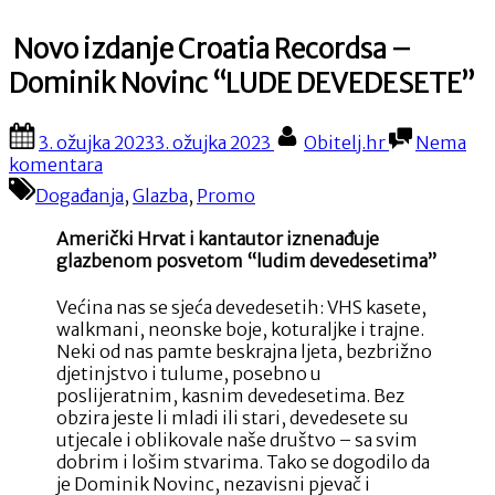
Novo izdanje Croatia Recordsa –
Dominik Novinc “LUDE DEVEDESETE”
Posted
By
3. ožujka 2023
3. ožujka 2023
Obitelj.hr
Nema
on
na
komentara
Novo
Događanja
,
Glazba
,
Promo
izdanje
Croatia
Američki Hrvat i kantautor iznenađuje
Recordsa
glazbenom posvetom “ludim devedesetima”
–
Dominik
Većina nas se sjeća devedesetih: VHS kasete,
Novinc
walkmani, neonske boje, koturaljke i trajne.
“LUDE
Neki od nas pamte beskrajna ljeta, bezbrižno
DEVEDESETE”
djetinjstvo i tulume, posebno u
poslijeratnim, kasnim devedesetima. Bez
obzira jeste li mladi ili stari, devedesete su
utjecale i oblikovale naše društvo – sa svim
dobrim i lošim stvarima. Tako se dogodilo da
je Dominik Novinc, nezavisni pjevač i