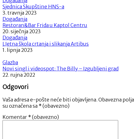
Događanja
Sjednica Skupštine HNS-a
3. travnja 2023
Događanja
Restoran&Bar Frida u Kaptol Centru
20. siječnja 2023
Događanja
LJetna škola crtanja i slikanja Artibus
1. lipnja 2023
Glazba
Novi singl i videospot: The Billy – Izgubljeni grad
22. rujna 2022
Odgovori
Vaša adresa e-pošte neće biti objavljena.
Obavezna polja
su označena sa
* (obavezno)
Komentar
* (obavezno)