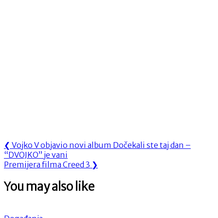
Navigacija
Previous
❮
Vojko V objavio novi album Dočekali ste taj dan –
Post:
“DVOJKO” je vani
objava
Next
Premijera filma Creed 3
❯
Post:
You may also like