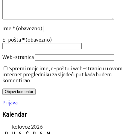
Ime
* (obavezno)
E-pošta
* (obavezno)
Web-stranica
Spremi moje ime, e-poštu i web-stranicu u ovom
internet pregledniku za sljedeći put kada budem
komentirao.
Prijava
Kalendar
kolovoz 2026
P
U
S
Č
P
S
N