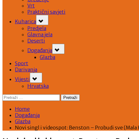
Vrt
Praktični savjeti
Toggle
Kuharica
sub-
menu
Predjela
Glavna jela
Deserti
Toggle
Događanja
sub-
menu
Glazba
Sport
Darivanja
Toggle
Vijesti
sub-
menu
Hrvatska
Pretraži:
Home
Događanja
Glazba
Novi singl i videospot: Benston – Probudi sve (Mala 