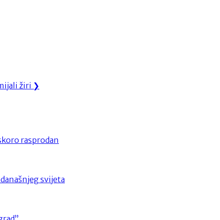
jali žiri
❯
skoro rasprodan
 današnjeg svijeta
ograd”