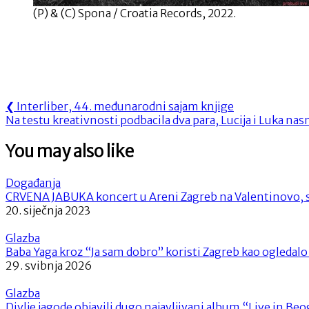
(P) & (C) Spona / Croatia Records, 2022.
Navigacija
Previous
❮
Interliber, 44. međunarodni sajam knjige
Next
Post:
Na testu kreativnosti podbacila dva para, Lucija i Luka nasmi
objava
Post:
You may also like
Događanja
CRVENA JABUKA koncert u Areni Zagreb na Valentinovo, 
20. siječnja 2023
Glazba
Baba Yaga kroz “Ja sam dobro” koristi Zagreb kao ogledalo
29. svibnja 2026
Glazba
Divlje jagode objavili dugo najavljivani album “Live in Be