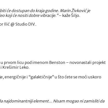
biti će dostupan do kraja godine. Marin Živković je
 koji će nositi dobre vibracije.”
– kaže Šiljo.
r Ilić @ Studio DIV..
etu u prvom licu pod imenom Benston – novonastali projekt
 i Krešimir Leko.
e, energičnije i “galaktičnije” u što ćete se moći uskoro
možda najdominantniji element… Nisam mogao ni zamisliti da