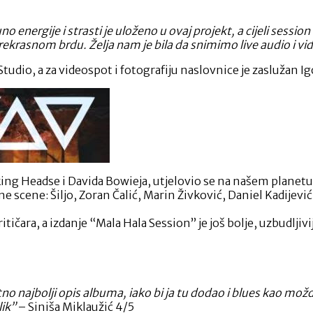
ergije i strasti je uloženo u ovaj projekt, a cijeli session 
krasnom brdu. Želja nam je bila da snimimo live audio i video
dio, a za videospot i fotografiju naslovnice je zaslužan Igo
lking Headse i Davida Bowieja, utjelovio se na našem plan
e scene: Šiljo, Zoran Čalić, Marin Živković, Daniel Kadijević
čara, a izdanje “Mala Hala Session” je još bolje, uzbudljivij
atno najbolji opis albuma, iako bi ja tu dodao i blues kao 
lik”
– Siniša Miklaužić 4/5