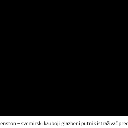
on – svemirski kauboj i glazbeni putnik istraživač predsta