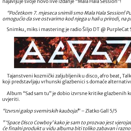
najavljuje svoje novo live izdanje “Mala Hala Session”!
“Početkom 7. mjeseca snimili smo Mala Hala Session! Puno en
omogućio da sve ostvarimo kod njega u hali u prirodi, na pre
Snimku, miks i mastering je radio Šiljo DT @ PurpleCat Stu
Tajanstveni kozmički zaljubljenik u disco, afro beat, Ta
koji predstavljaju vrhunski glazbenici s domaće alternativn
Album “Sad sam tu” je dobio izvrsne kritike glazbenih kriti
uvjeriti.
“Izvrsni galop svemirskih kauboja!
” – Zlatko Gall 5/5
” ‘Space Disco Cowboy’ kako je sam to prozvao jest vjeroj
će finalni produkt u vidu albuma biti toliko zabavan i razno