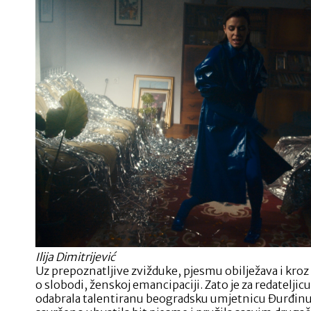
Ilija Dimitrijević
Uz prepoznatljive zvižduke, pjesmu obilježava i kroz 
o slobodi, ženskoj emancipaciji. Zato je za redateljic
odabrala talentiranu beogradsku umjetnicu Đurđinu 