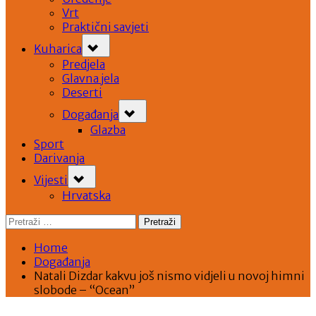
Vrt
Praktični savjeti
Toggle
Kuharica
sub-
menu
Predjela
Glavna jela
Deserti
Toggle
Događanja
sub-
menu
Glazba
Sport
Darivanja
Toggle
Vijesti
sub-
menu
Hrvatska
Pretraži:
Home
Događanja
Natali Dizdar kakvu još nismo vidjeli u novoj himni
slobode – “Ocean”