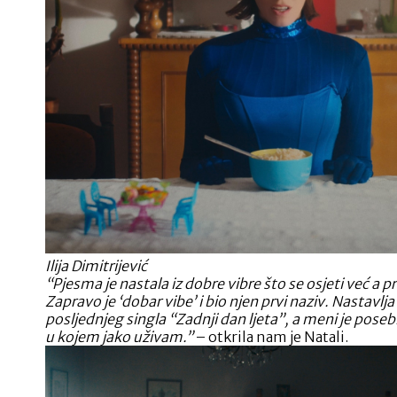
Ilija Dimitrijević
“Pjesma je nastala iz dobre vibre što se osjeti već a 
Zapravo je ‘dobar vibe’ i bio njen prvi naziv. Nastavlja
posljednjeg singla “Zadnji dan ljeta”, a meni je posebn
u kojem jako uživam.”
– otkrila nam je Natali.