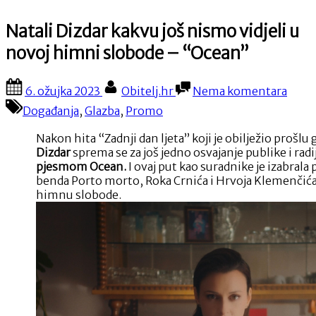
Natali Dizdar kakvu još nismo vidjeli u
novoj himni slobode – “Ocean”
Posted
By
na
6. ožujka 2023
Obitelj.hr
Nema komentara
on
Natal
Događanja
,
Glazba
,
Promo
Dizda
kakv
Nakon hita “Zadnji dan ljeta” koji je obilježio prošlu
još
Dizdar
sprema se za još jedno osvajanje publike i rad
nism
pjesmom Ocean.
I ovaj put kao suradnike je izabrala
vidjel
benda Porto morto, Roka Crnića i Hrvoja Klemenčića
u
himnu slobode.
novo
himn
slob
–
“Oce