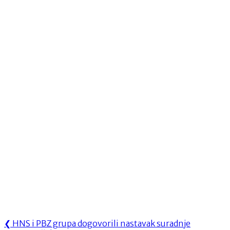
Navigacija
Previous
❮
HNS i PBZ grupa dogovorili nastavak suradnje