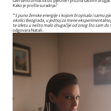
savršeno uhvatila bit pjesme i pružila sasvim drugači
Kako je prošla suradnja?
“
S puno ženske energije s kojom bi opisala i samu p
okolici Beograda, u jednoj za mene eksperimentalnoj
te izletu u nešto malo drugačije od onog što sam do s
odgovara Natali.