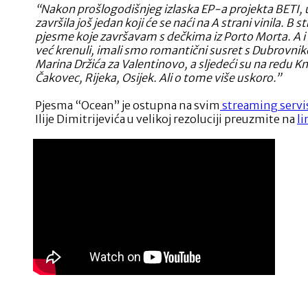
“Nakon prošlogodišnjeg izlaska EP-a projekta BETI, 
završila još jedan koji će se naći na A strani vinila. B 
pjesme koje završavam s dečkima iz Porto Morta. A i
već krenuli, imali smo romantični susret s Dubrovni
Marina Držića za Valentinovo, a sljedeći su na redu Kn
Čakovec, Rijeka, Osijek. Ali o tome više uskoro.”
Pjesma “Ocean” je ostupna na svim
streaming servi
Ilije Dimitrijevića u velikoj rezoluciji preuzmite na
li