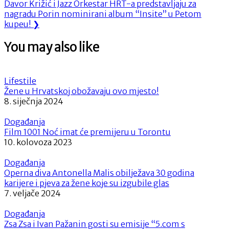
Next
Post:
Davor Križić i Jazz Orkestar HRT-a predstavljaju za
objava
Post:
nagradu Porin nominirani album “Insite” u Petom
kupeu!
❯
You may also like
Lifestile
Žene u Hrvatskoj obožavaju ovo mjesto!
8. siječnja 2024
Događanja
Film 1001 Noć imat će premijeru u Torontu
10. kolovoza 2023
Događanja
Operna diva Antonella Malis obilježava 30 godina
karijere i pjeva za žene koje su izgubile glas
7. veljače 2024
Događanja
Zsa Zsa i Ivan Pažanin gosti su emisije “5.com s