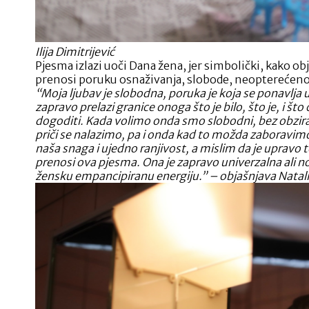
Ilija Dimitrijević
Pjesma izlazi uoči Dana žena, jer simbolički, kako ob
prenosi poruku osnaživanja, slobode, neopterećeno
“Moja ljubav je slobodna, poruka je koja se ponavlja u
zapravo prelazi granice onoga što je bilo, što je, i št
dogoditi. Kada volimo onda smo slobodni, bez obzira
priči se nalazimo, pa i onda kad to možda zaboravimo.
naša snaga i ujedno ranjivost, a mislim da je upravo 
prenosi ova pjesma. Ona je zapravo univerzalna ali n
žensku empancipiranu energiju.” – objašnjava Natali