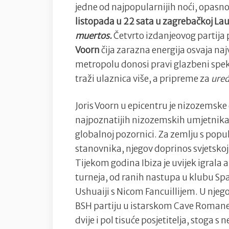
jedne od najpopularnijih noći, opasno
listopada
u 22 sata u zagrebačkoj La
muertos.
Četvrto izdanjeovog partija
Voorn
čija zarazna energija osvaja naj
metropolu donosi pravi glazbeni spek
traži ulaznica više, a pripreme za
ure
Joris Voorn u epicentru je nizozemske
najpoznatijih nizozemskih umjetnika,
globalnoj pozornici. Za zemlju s po
stanovnika, njegov doprinos svjetsko
Tijekom godina Ibiza je uvijek igrala
turneja, od ranih nastupa u klubu Spac
Ushuaiji s Nicom Fancuillijem. U nje
BSH partiju u istarskom Cave Romane o
dvije i pol tisuće posjetitelja, stoga