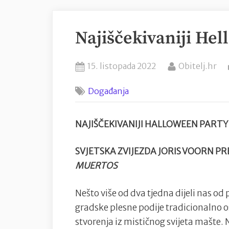
Najiščekivaniji Hel
Posted
By
15. listopada 2022
Obitelj.hr
on
Događanja
NAJIŠČEKIVANIJI HALLOWEEN PART
SVJETSKA ZVIJEZDA JORIS VOORN P
MUERTOS
Nešto više od dva tjedna dijeli nas od 
gradske plesne podije tradicionalno os
stvorenja iz mističnog svijeta mašte. N