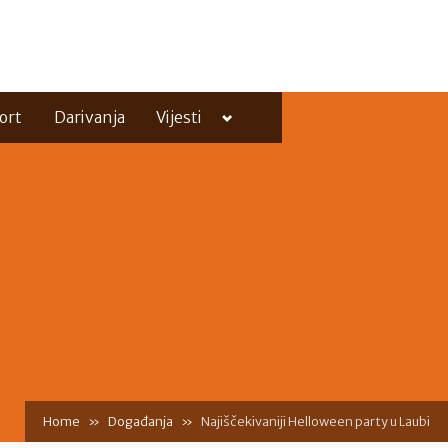
Toggle
ort
Darivanja
Vijesti
sub-
menu
Toggle
sub-
menu
Home
Događanja
Najiščekivaniji Helloween party u Laubi