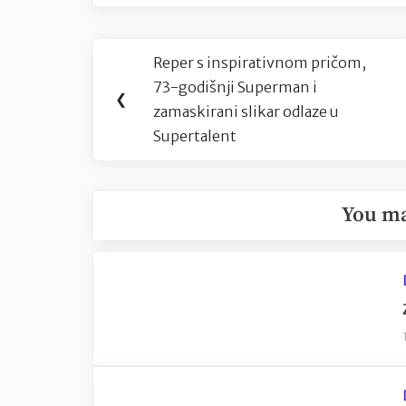
Navigacija
Reper s inspirativnom pričom,
Previous
objava
73-godišnji Superman i
Post:
❮
zamaskirani slikar odlaze u
Supertalent
You ma