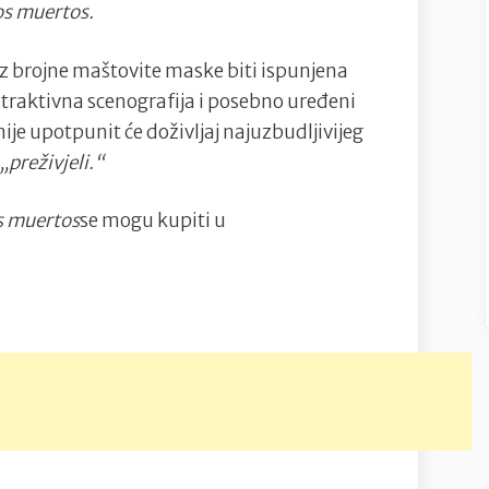
os muertos.
uz brojne maštovite maske biti ispunjena
atraktivna scenografija i posebno uređeni
e upotpunit će doživljaj najuzbudljivijeg
„preživjeli.“
os muertos
se mogu kupiti u