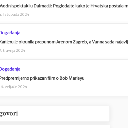
Modni spektakl u Dalmaciji: Pogledajte kako je Hrvatska postala mo
4. listopada 2024
Događanja
Karijeru je okrunila prepunom Arenom Zagreb, a Vanna sada najavl
9. travnja 2024
Događanja
Predpremijerno prikazan film o Bob Marleyu
16. veljače 2024
govori