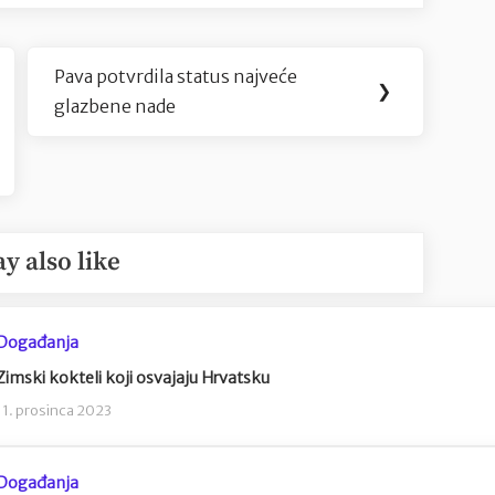
Pava potvrdila status najveće
Next
❯
glazbene nade
Post:
y also like
Događanja
Zimski kokteli koji osvajaju Hrvatsku
11. prosinca 2023
Događanja