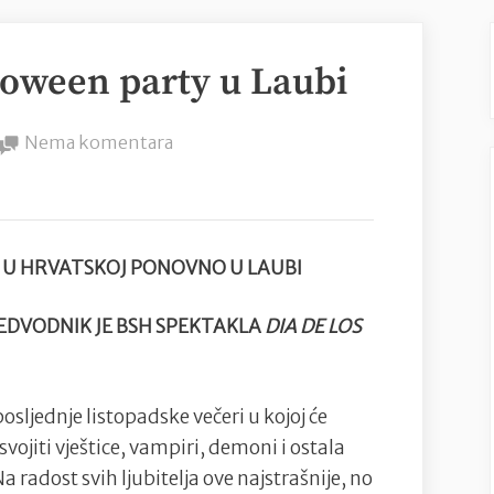
loween party u Laubi
na
Nema komentara
Najiščekivaniji
Helloween
party
u
Y U HRVATSKOJ PONOVNO U LAUBI
Laubi
REDVODNIK JE BSH SPEKTAKLA
DIA DE LOS
posljednje listopadske večeri u kojoj će
vojiti vještice, vampiri, demoni i ostala
a radost svih ljubitelja ove najstrašnije, no