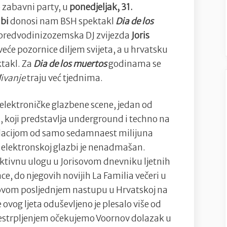
 zabavni party, u
ponedjeljak, 31.
ubi
donosi nam BSH spektakl
Dia de los
 predvodinizozemska DJ zvijezda
Joris
veće pozornice diljem svijeta, a u hrvatsku
takl. Za
Dia de los muertos
godinama se
đivanje
traju već tjednima.
 elektroničke glazbene scene, jedan od
 koji predstavlja underground i techno na
pulacijom od samo sedamnaest milijuna
j elektronskoj glazbi je nenadmašan.
 aktivnu ulogu u Jorisovom dnevniku ljetnih
e, do njegovih novijih La Familia večeri u
govom posljednjem nastupu u Hrvatskoj na
vog ljeta oduševljeno je plesalo više od
 s nestrpljenjem očekujemo Voornov dolazak u