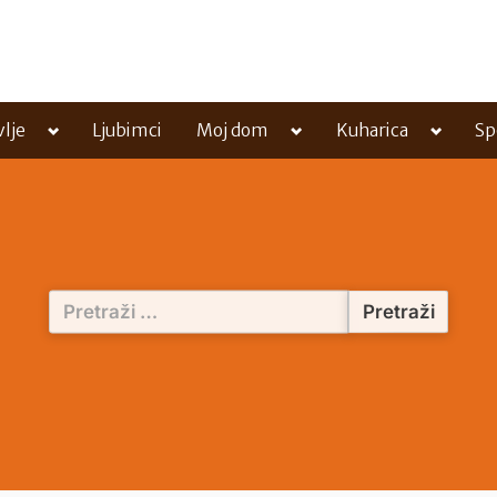
Toggle
Toggle
Toggle
vlje
Ljubimci
Moj dom
Kuharica
Sp
sub-
sub-
sub-
menu
menu
menu
Pretraži: