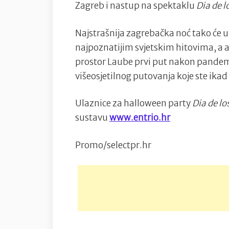
Zagreb i nastup na spektaklu
Dia de l
Najstrašnija zagrebačka noć tako će 
najpoznatijim svjetskim hitovima, a 
prostor Laube prvi put nakon pandemij
višeosjetilnog putovanja koje ste ikad
Ulaznice za halloween party
Dia de l
sustavu
www.entrio.hr
Promo/selectpr.hr