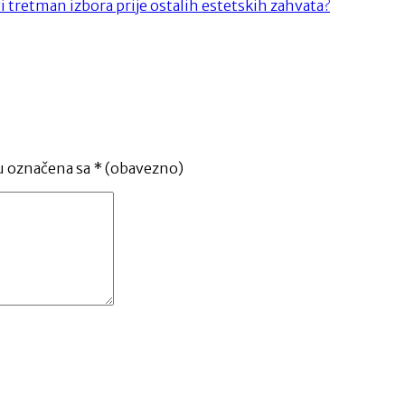
rvi tretman izbora prije ostalih estetskih zahvata?
u označena sa
* (obavezno)