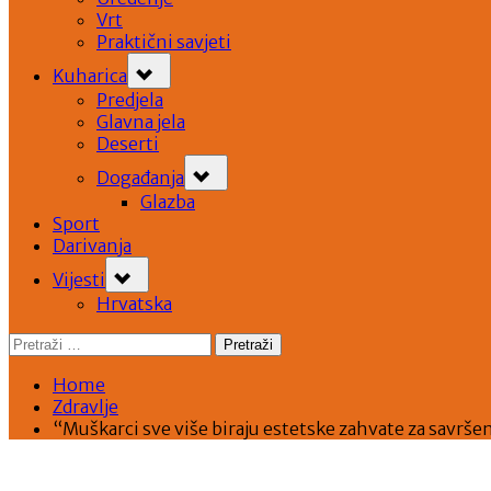
Vrt
Praktični savjeti
Toggle
Kuharica
sub-
menu
Predjela
Glavna jela
Deserti
Toggle
Događanja
sub-
menu
Glazba
Sport
Darivanja
Toggle
Vijesti
sub-
menu
Hrvatska
Pretraži:
Home
Zdravlje
“Muškarci sve više biraju estetske zahvate za savršen