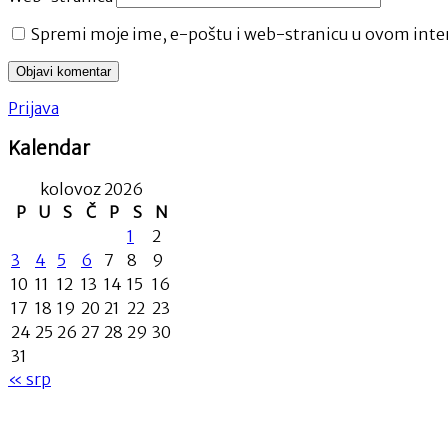
Spremi moje ime, e-poštu i web-stranicu u ovom inter
Prijava
Kalendar
kolovoz 2026
P
U
S
Č
P
S
N
1
2
3
4
5
6
7
8
9
10
11
12
13
14
15
16
17
18
19
20
21
22
23
24
25
26
27
28
29
30
31
« srp