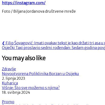
https://instagram.com/
Foto / Biljana Jordanova društvene mreže
Navigacija
Previous
❮
Filip Šovagović: Imati ovakav tekst je kao držati tri asa 
Next
Post:
Osječki Taxi proslavio sedmi rođendan: Sedam godina povje
objava
Post:
You may also like
Zdravlje
Novootvorena Poliklinika Borzan u Osijeku
2. lipnja 2023
Kuharica
Višnje: Što sve možemo s njima?
18. svibnja 2024
Promo