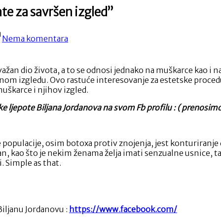
te za savršen izgled”
na
Nema komentara
“Muškarci
sve
više
važan dio života, a to se odnosi jednako na muškarce kao i na
biraju
nom izgledu. Ovo rastuće interesovanje za estetske proced
estetske
uškarce i njihov izgled.
zahvate
za
 ljepote Biljana Jordanova na svom Fb profilu : ( prenosimo
savršen
izgled”
opulacije, osim botoxa protiv znojenja, jest konturiranje do
n, kao što je nekim ženama želja imati senzualne usnice, t
. Simple as that.
 Biljanu Jordanovu :
https://www.facebook.com/