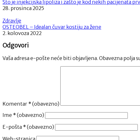
Što je injekcijska lipoliza i zašto je kod nekih pacijenata p
28. prosinca 2025
Zdravlje
OSTEOBEL – Idealan čuvar kostiju za žene
2. kolovoza 2022
Odgovori
Vaša adresa e-pošte neće biti objavljena.
Obavezna polja s
Komentar
* (obavezno)
Ime
* (obavezno)
E-pošta
* (obavezno)
Web-stranica