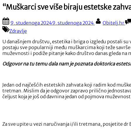
“Muškarci sve više biraju estetske zahva
Posted
By
9. studenoga 2024
9. studenoga 2024
Obitelj.hr
on
Zdravlje
U današnjem društvu, estetika i briga o izgledu postali su 
postaju sve popularniji među muškarcima koji teže savrše
muževnosti i podiže pitanje kako društvo danas gleda na m
Odgovor na tu temu dala nam je poznata doktorica estetske
Jedan od najčešćih estetskih zahvata koji radim kod muške p
tretman. Mislim da je odgovor zapravo prilično jednostava
čeljust koja je još od davnina jedan od pojmova muževnosti
Za sve upite u vezi naručivanja i/ili tretmana, posjetite dr