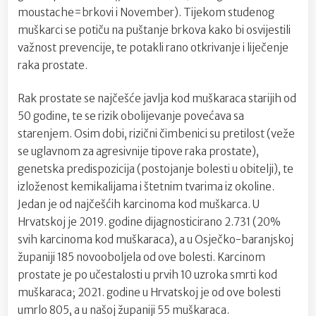
moustache=brkovi i November). Tijekom studenog
muškarci se potiču na puštanje brkova kako bi osvijestili
važnost prevencije, te potakli rano otkrivanje i liječenje
raka prostate.
Rak prostate se najčešće javlja kod muškaraca starijih od
50 godine, te se rizik obolijevanje povećava sa
starenjem. Osim dobi, rizični čimbenici su pretilost (veže
se uglavnom za agresivnije tipove raka prostate),
genetska predispozicija (postojanje bolesti u obitelji), te
izloženost kemikalijama i štetnim tvarima iz okoline.
Jedan je od najčešćih karcinoma kod muškarca. U
Hrvatskoj je 2019. godine dijagnosticirano 2.731 (20%
svih karcinoma kod muškaraca), a u Osječko-baranjskoj
županiji 185 novooboljela od ove bolesti. Karcinom
prostate je po učestalosti u prvih 10 uzroka smrti kod
muškaraca; 2021. godine u Hrvatskoj je od ove bolesti
umrlo 805, a u našoj županiji 55 muškaraca.