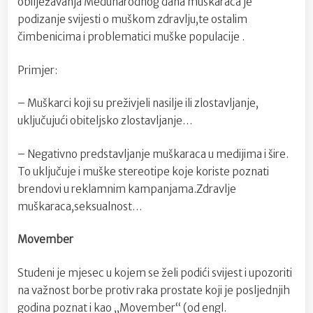
obilježavanja Međunarodnog dana muškaraca je
podizanje svijesti o muškom zdravlju,te ostalim
čimbenicima i problematici muške populacije .
Primjer:
– Muškarci koji su preživjeli nasilje ili zlostavljanje,
uključujući obiteljsko zlostavljanje…
– Negativno predstavljanje muškaraca u medijima i šire.
To uključuje i muške stereotipe koje koriste poznati
brendovi u reklamnim kampanjama.Zdravlje
muškaraca,seksualnost…
Movember
Studeni je mjesec u kojem se želi podići svijest i upozoriti
na važnost borbe protiv raka prostate koji je posljednjih
godina poznat i kao „Movember“ (od engl.