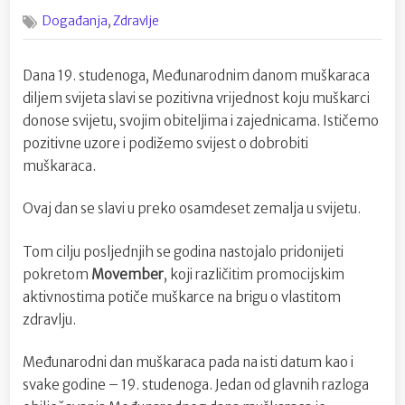
on
Movem
,
Događanja
Zdravlje
,Međun
dan
muškar
Dana 19. studenoga, Međunarodnim danom muškaraca
diljem svijeta slavi se pozitivna vrijednost koju muškarci
donose svijetu, svojim obiteljima i zajednicama. Ističemo
pozitivne uzore i podižemo svijest o dobrobiti
muškaraca.
Ovaj dan se slavi u preko osamdeset zemalja u svijetu.
Tom cilju posljednjih se godina nastojalo pridonijeti
pokretom
Movember
, koji različitim promocijskim
aktivnostima potiče muškarce na brigu o vlastitom
zdravlju.
Međunarodni dan muškaraca pada na isti datum kao i
svake godine – 19. studenoga. Jedan od glavnih razloga