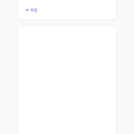
« srp