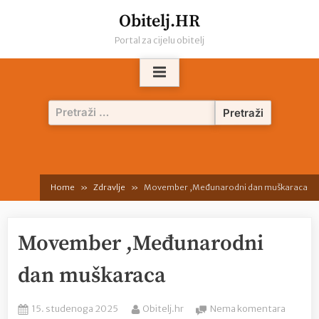
Skip
Obitelj.HR
to
Portal za cijelu obitelj
content
Pretraži:
Home
Zdravlje
Movember ,Međunarodni dan muškaraca
Movember ,Međunarodni
dan muškaraca
Posted
By
na
15. studenoga 2025
Obitelj.hr
Nema komentara