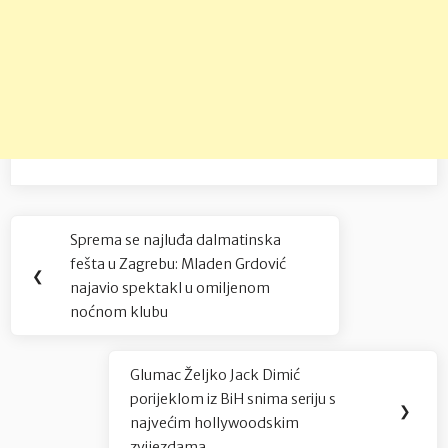
Navigacija
Sprema se najluđa dalmatinska
Previous
objava
fešta u Zagrebu: Mladen Grdović
Post:
❮
najavio spektakl u omiljenom
noćnom klubu
Glumac Željko Jack Dimić
Next
porijeklom iz BiH snima seriju s
Post:
❯
najvećim hollywoodskim
zvijezdama