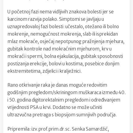
U početnoj fazi nema vidljivih znakova bolesti jer se
karcinom razvija polako. Simptomi se javljaju u
uznapredovaloj fazi bolesti: učestalo, otežano ili bolno
mokrenje, nemogućnost mokrenja, slab ili isprekidan
mlaz mokraće, osjećaj nepotpunog pražnjenja mjehura,
gubitak kontrole nad mokraćnim mjehurom, krv u
mokraći i spermi, bolna ejakulacija, gubitak sposobnosti
postizanja erekcije, bolovi u kostima, posebice donjim
ekstremitetima, zdjelici i kralježnici.
Rano otkrivanje raka je danas moguće redovitim
godišnjim pregledom/skriningom muškaraca između 40.
i 50. godina digitorektalnim pregledom i određivanjem
vrijednosti PSA u krvi. Dodatno se može učiniti
ultrazvučna pretraga s biopsijom sumnjivih područja.
Pripremila: izv.prof.prim.dr.sc. Senka Samardžić,