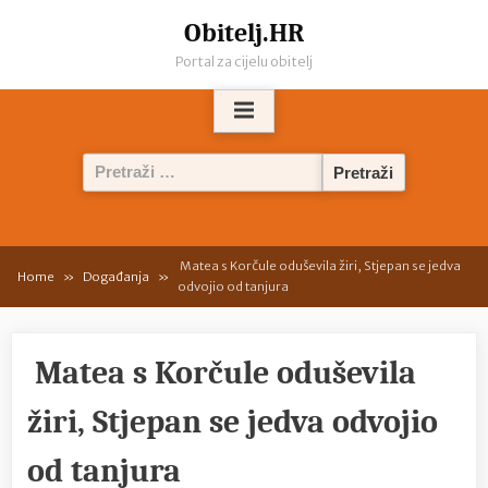
Skip
Obitelj.HR
to
Portal za cijelu obitelj
content
Pretraži:
Matea s Korčule oduševila žiri, Stjepan se jedva
Home
Događanja
odvojio od tanjura
Matea s Korčule oduševila
žiri, Stjepan se jedva odvojio
od tanjura