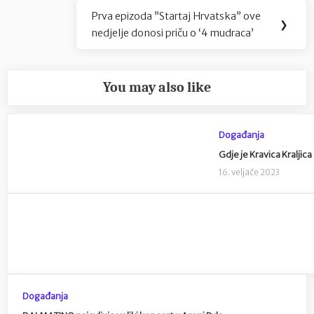
Prva epizoda ”Startaj Hrvatska” ove
Next
❯
nedjelje donosi priču o ‘4 mudraca’
Post:
You may also like
Događanja
Gdje je Kravica Kraljica
16. veljače 2023
Događanja