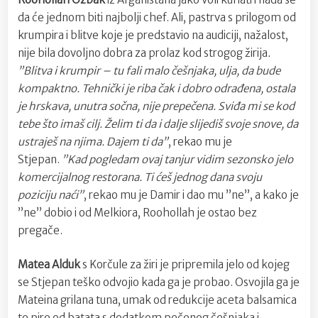
da će jednom biti najbolji chef. Ali, pastrva s prilogom od
krumpira i blitve koje je predstavio na audiciji, nažalost,
nije bila dovoljno dobra za prolaz kod strogog žirija
.
”Blitva i krumpir – tu fali malo češnjaka, ulja, da bude
kompaktno. Tehnički je riba čak i dobro odrađena, ostala
je hrskava, unutra sočna, nije prepečena. Sviđa mi se kod
tebe što imaš cilj. Želim ti da i dalje slijediš svoje snove, da
ustraješ na njima. Dajem ti da”
, rekao mu je
Stjepan.
”Kad pogledam ovaj tanjur vidim sezonsko jelo
komercijalnog restorana. Ti ćeš jednog dana svoju
poziciju naći”
, rekao mu je Damir i dao mu ”ne”, a kako je
”ne” dobio i od Melkiora, Roohollah je ostao bez
pregače.
Matea Alduk
s Korčule za žiri je pripremila jelo od kojeg
se Stjepan teško odvojio kada ga je probao. Osvojila ga je
Mateina grilana tuna, umak od redukcije aceta balsamica
te pire od batata s dodatkom pečenog češnjaka i