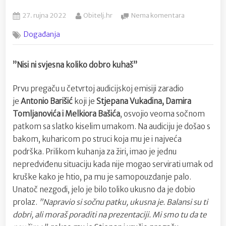
Posted
By
na
27. rujna 2022
Obitelj.hr
Nema komentara
on
Matea
Događanja
s
Korčule
oduševila
”Nisi ni svjesna koliko dobro kuhaš”
žiri,
Stjepan
Prvu pregaču u četvrtoj audicijskoj emisiji zaradio
se
jedva
je
Antonio Barišić
koji je
Stjepana Vukadina, Damira
odvojio
Tomljanovića i Melkiora Bašića
, osvojio veoma sočnom
od
patkom sa slatko kiselim umakom. Na audiciju je došao s
tanjura
bakom, kuharicom po struci koja mu je i najveća
podrška. Prilikom kuhanja za žiri, imao je jednu
nepredviđenu situaciju kada nije mogao servirati umak od
kruške kako je htio, pa mu je samopouzdanje palo.
Unatoč nezgodi, jelo je bilo toliko ukusno da je dobio
prolaz.
”Napravio si sočnu patku, ukusna je. Balansi su ti
dobri, ali moraš poraditi na prezentaciji. Mi smo tu da te