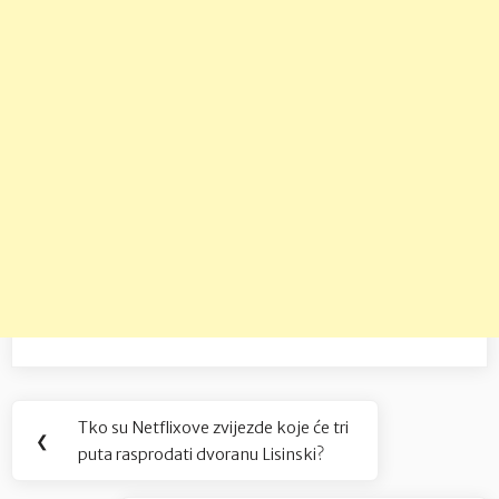
Navigacija
Tko su Netflixove zvijezde koje će tri
Previous
❮
objava
puta rasprodati dvoranu Lisinski?
Post: