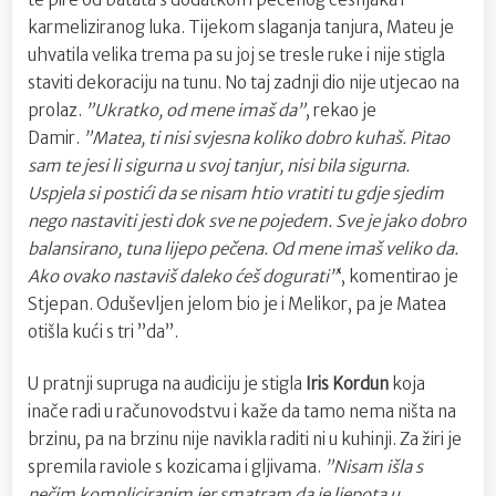
karmeliziranog luka. Tijekom slaganja tanjura, Mateu je
uhvatila velika trema pa su joj se tresle ruke i nije stigla
staviti dekoraciju na tunu. No taj zadnji dio nije utjecao na
prolaz.
”Ukratko, od mene imaš da”
, rekao je
Damir.
”Matea, ti nisi svjesna koliko dobro kuhaš. Pitao
sam te jesi li sigurna u svoj tanjur, nisi bila sigurna.
Uspjela si postići da se nisam htio vratiti tu gdje sjedim
nego nastaviti jesti dok sve ne pojedem. Sve je jako dobro
balansirano, tuna lijepo pečena. Od mene imaš veliko da.
Ako ovako nastaviš daleko ćeš dogurati”
‘, komentirao je
Stjepan. Oduševljen jelom bio je i Melikor, pa je Matea
otišla kući s tri ”da”.
U pratnji supruga na audiciju je stigla
Iris Kordun
koja
inače radi u računovodstvu i kaže da tamo nema ništa na
brzinu, pa na brzinu nije navikla raditi ni u kuhinji. Za žiri je
spremila raviole s kozicama i gljivama.
”Nisam išla s
nečim kompliciranim jer smatram da je ljepota u