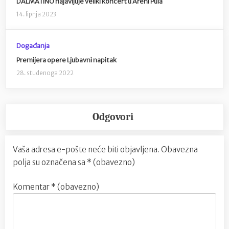
DALMATINO najavljuje veliki koncert u Areni Pula
14. lipnja 2023
Događanja
Premijera opere Ljubavni napitak
28. studenoga 2022
Odgovori
Vaša adresa e-pošte neće biti objavljena.
Obavezna
polja su označena sa
* (obavezno)
Komentar
* (obavezno)