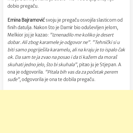
dobio pregaču.
Emina Bajramović
svoju je pregaču osvojila slasticom od
finih datulja. Nakon što je Damir bio oduševljen jelom,
Melkior joj je kazao:
”Iznenadilo me koliko je desert
dobar. Ali zbog karamele je odgovor ne”
.
”Tehnički si u
biti samo pogriješila karamelu, ali na kraju je to ispalo čak
ok. Da sam te ja zvao na posao i da ti kažem da moraš
skuhati jedno jelo, što bi skuhala”
, pitao ju je Stjepan. A
ona je odgovorila.
”Pitala bih vas da za početak perem
suđe”
, odgovorila je ona te dobila pregaču.