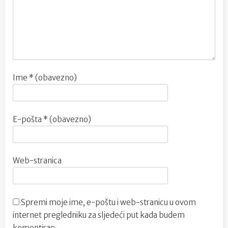
Ime
* (obavezno)
E-pošta
* (obavezno)
Web-stranica
Spremi moje ime, e-poštu i web-stranicu u ovom
internet pregledniku za sljedeći put kada budem
komentirao.