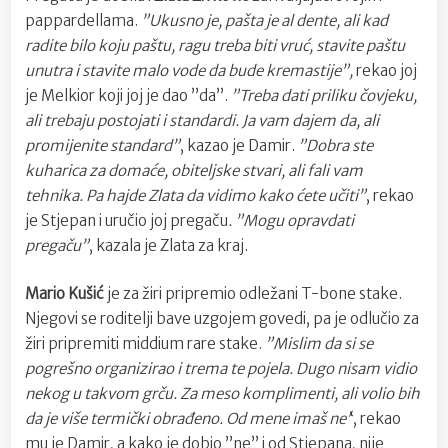
pappardellama.
”Ukusno je, pašta je al dente, ali kad
radite bilo koju paštu, ragu treba biti vruć, stavite paštu
unutra i stavite malo vode da bude kremastije”,
rekao joj
je Melkior koji joj je dao ”da”.
”Treba dati priliku čovjeku,
ali trebaju postojati i standardi. Ja vam dajem da, ali
promijenite standard”
, kazao je Damir.
”Dobra ste
kuharica za domaće, obiteljske stvari, ali fali vam
tehnika. Pa hajde Zlata da vidimo kako ćete učiti”
, rekao
je Stjepan i uručio joj pregaču
. ”Mogu opravdati
pregaču”
, kazala je Zlata za kraj.
Mario Kušić
je za žiri pripremio odležani T-bone stake.
Njegovi se roditelji bave uzgojem govedi, pa je odlučio za
žiri pripremiti middium rare stake.
”Mislim da si se
pogrešno organizirao i trema te pojela. Dugo nisam vidio
nekog u takvom grču. Za meso komplimenti, ali volio bih
da je više termički obrađeno. Od mene imaš ne’
‘, rekao
mu je Damir, a kako je dobio ”ne” i od Stjepana, nije