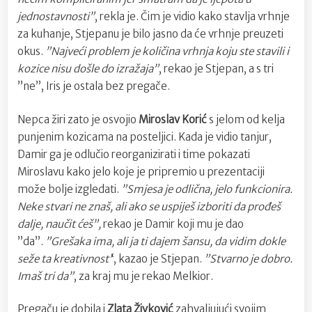
jednostavnosti”
, rekla je. Čim je vidio kako stavlja vrhnje
za kuhanje, Stjepanu je bilo jasno da će vrhnje preuzeti
okus.
”Najveći problem je količina vrhnja koju ste stavili i
kozice nisu došle do izražaja”
, rekao je Stjepan, a s tri
”ne”, Iris je ostala bez pregače.
Nepca žiri zato je osvojio
Miroslav Korić
s jelom od kelja
punjenim kozicama na posteljici. Kada je vidio tanjur,
Damir ga je odlučio reorganizirati i time pokazati
Miroslavu kako jelo koje je pripremio u prezentaciji
može bolje izgledati.
”Smjesa je odlična, jelo funkcionira.
Neke stvari ne znaš, ali ako se uspiješ izboriti da prođeš
dalje, naučit ćeš”,
rekao je Damir koji mu je dao
”da”.
”Grešaka ima, ali ja ti dajem šansu, da vidim dokle
seže ta kreativnost’
‘, kazao je Stjepan.
”Stvarno je dobro.
Imaš tri da”
, za kraj mu je rekao Melkior.
Pregaču je dobila i
Zlata Živković
zahvaljujući svojim