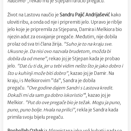
naučimo”
, rekao mu je Stjepan i uručio pregaču.
Život na Lastovu naučio je
Sandru Pajić Andrijašević
kako
uloviti ribu, a onda od nje i pripremiti jelo. Upravo je riblje
jelo koje je pripremila za Stjepana, Damira i Melkiora bio
njezin adut za osvajanje pregače. Međutim, nije dobila
prolaz od sva tri člana žirija
. ”Suho je to na kraju sve.
Ukusno je. Da nisi ovo nazvala brudetom, možda bi
dobila da od mene”
, rekao joj je Stjepan kada je probao
jelo.
”Dat ću ti da, jer u tebi vidim nešto što je jako dobro i
što u kuhinji može biti dobro”
, kazao joj je Damir. Na
kraju, i s Melkiorovim ”da”, Sandra je dobila
pregaču.
”Ove godine dajem Sandri s Lastova kredit.
Dokaži mi da sam ga dobro iskoristio”
‘, kazao joj je
Melkior.
”Put do ove pregače bio je težak. Mogu ja puno,
puno, puno bolje. Hvala na prilici”
, rekla je Sandra kada
primila svoju bijelu pregaču.
Roohollah Ozbak
iz Afganistana jako voli kuhati i nada se