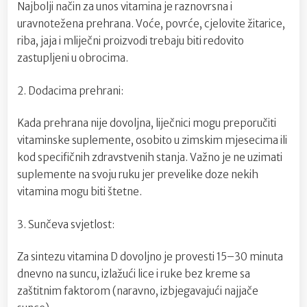
Najbolji način za unos vitamina je raznovrsna i
uravnotežena prehrana. Voće, povrće, cjelovite žitarice,
riba, jaja i mliječni proizvodi trebaju biti redovito
zastupljeni u obrocima.
2. Dodacima prehrani:
Kada prehrana nije dovoljna, liječnici mogu preporučiti
vitaminske suplemente, osobito u zimskim mjesecima ili
kod specifičnih zdravstvenih stanja. Važno je ne uzimati
suplemente na svoju ruku jer prevelike doze nekih
vitamina mogu biti štetne.
3. Sunčeva svjetlost:
Za sintezu vitamina D dovoljno je provesti 15–30 minuta
dnevno na suncu, izlažući lice i ruke bez kreme sa
zaštitnim faktorom (naravno, izbjegavajući najjače