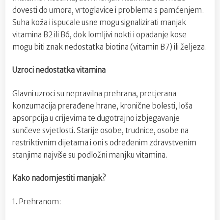
dovesti do umora, vrtoglavice i problema s pamćenjem.
Suha koža i ispucale usne mogu signalizirati manjak
vitamina B2 ili B6, dok lomljivi nokti i opadanje kose
mogu biti znak nedostatka biotina (vitamin B7) ili željeza.
Uzroci nedostatka vitamina
Glavni uzroci su nepravilna prehrana, pretjerana
konzumacija prerađene hrane, kronične bolesti, loša
apsorpcija u crijevima te dugotrajno izbjegavanje
sunčeve svjetlosti. Starije osobe, trudnice, osobe na
restriktivnim dijetama i oni s određenim zdravstvenim
stanjima najviše su podložni manjku vitamina.
Kako nadomjestiti manjak?
1. Prehranom: