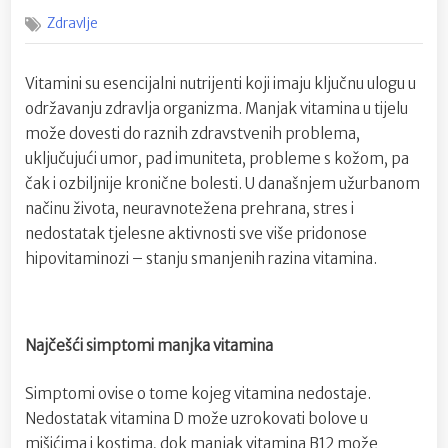
on
Manjak
Zdravlje
vitamina
u
tijelu:
Vitamini su esencijalni nutrijenti koji imaju ključnu ulogu u
Kako
održavanju zdravlja organizma. Manjak vitamina u tijelu
ga
prepoznati
može dovesti do raznih zdravstvenih problema,
i
uključujući umor, pad imuniteta, probleme s kožom, pa
nadomjesti
čak i ozbiljnije kronične bolesti. U današnjem užurbanom
načinu života, neuravnotežena prehrana, stres i
nedostatak tjelesne aktivnosti sve više pridonose
hipovitaminozi – stanju smanjenih razina vitamina.
Najčešći simptomi manjka vitamina
Simptomi ovise o tome kojeg vitamina nedostaje.
Nedostatak vitamina D može uzrokovati bolove u
mišićima i kostima, dok manjak vitamina B12 može