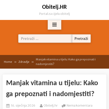
Skip
Obitelj.HR
to
Portal za cijelu obitelj
content
Pretraži:
Manjak vitamina u tijelu: Kako ga prepoznati i
Home
Zdravlje
nadomjestiti?
Manjak vitamina u tijelu: Kako
ga prepoznati i nadomjestiti?
Posted
By
na
16. siječnja 2026
Obitelj.hr
Nema komentara