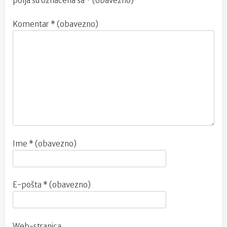
polja su označena sa
* (obavezno)
Komentar
* (obavezno)
Ime
* (obavezno)
E-pošta
* (obavezno)
Web-stranica