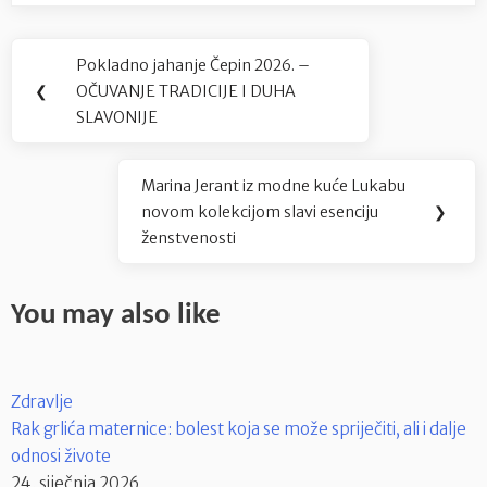
Navigacija
Pokladno jahanje Čepin 2026. –
Previous
objava
❮
OČUVANJE TRADICIJE I DUHA
Post:
SLAVONIJE
Marina Jerant iz modne kuće Lukabu
Next
novom kolekcijom slavi esenciju
❯
Post:
ženstvenosti
You may also like
Zdravlje
Rak grlića maternice: bolest koja se može spriječiti, ali i dalje
odnosi živote
24. siječnja 2026