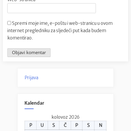
Spremi moje ime, e-poštu i web-stranicu u ovom
internet pregledniku za sljedeći put kada budem
komentirao.
Prijava
Kalendar
kolovoz 2026
P
U
S
Č
P
S
N