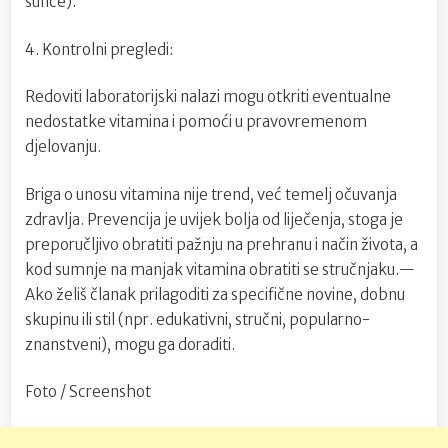
sunce).
4. Kontrolni pregledi:
Redoviti laboratorijski nalazi mogu otkriti eventualne
nedostatke vitamina i pomoći u pravovremenom
djelovanju.
Briga o unosu vitamina nije trend, već temelj očuvanja
zdravlja. Prevencija je uvijek bolja od liječenja, stoga je
preporučljivo obratiti pažnju na prehranu i način života, a
kod sumnje na manjak vitamina obratiti se stručnjaku.—
Ako želiš članak prilagoditi za specifične novine, dobnu
skupinu ili stil (npr. edukativni, stručni, popularno-
znanstveni), mogu ga doraditi.
Foto / Screenshot