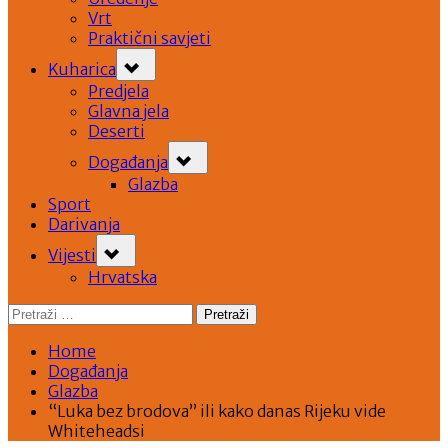
Vrt
Praktični savjeti
Toggle
Kuharica
sub-
menu
Predjela
Glavna jela
Deserti
Toggle
Događanja
sub-
menu
Glazba
Sport
Darivanja
Toggle
Vijesti
sub-
menu
Hrvatska
Pretraži:
Home
Događanja
Glazba
“Luka bez brodova” ili kako danas Rijeku vide
Whiteheadsi