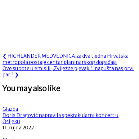
Navigacija
Previous
❮
HIGHLANDER MEDVEDNICA:za dva tjedna Hrvatska
Post:
metropola postaje centar planinarskog događaja
objava
Next
Ove subote u emisiji „Zvijezde pjevaju“ napušta nas prvi
Post:
par !
❯
You may also like
Glazba
Doris Dragović napravila spektakularni koncert u
Osijeku
11. rujna 2022