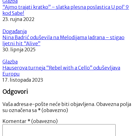
Glazba
“Ajmo trajati kratko” – slatka plesna poslastica U pol’ 9
kod Sabe!
23. rujna 2022
Događanja
Nina Badrić oduševila na Melodijama Jadrana – stigao
ljetni hit “Alive”
30. lipnja 2025
Glazba
Hauserova turneja “Rebel with a Cello” oduševljava
Europu
17. listopada 2023
Odgovori
Vaša adresa e-pošte neće biti objavljena.
Obavezna polja
su označena sa
* (obavezno)
Komentar
* (obavezno)