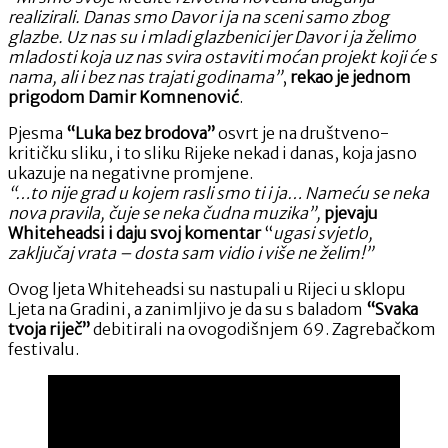
realizirali. Danas smo Davor i ja na sceni samo zbog
glazbe. Uz nas su i mladi glazbenici jer Davor i ja želimo
mladosti koja uz nas svira ostaviti moćan projekt koji će s
nama, ali i bez nas trajati godinama”
,
rekao je jednom
prigodom Damir Komnenović
.
Pjesma
“Luka bez brodova”
osvrt je na društveno-
kritičku sliku, i to sliku Rijeke nekad i danas, koja jasno
ukazuje na negativne promjene.
“…to nije grad u kojem rasli smo ti i ja… Nameću se neka
nova pravila, čuje se neka čudna muzika”,
pjevaju
Whiteheadsi i daju svoj komentar
“
ugasi svjetlo,
zaključaj vrata – dosta sam vidio i više ne želim!”
Ovog ljeta Whiteheadsi su nastupali u Rijeci u sklopu
Ljeta na Gradini, a zanimljivo je da su s baladom
“Svaka
tvoja riječ”
debitirali na ovogodišnjem 69. Zagrebačkom
festivalu.