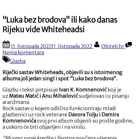
“Luka bez brodova” ili kako danas
Rijeku vide Whiteheadsi
Posted
By
11. listopada 2022
11. listopada 2022
Obitelj.hr
on
na
Nema komentara
“Luka
Glazba
bez
brodova”
Riječki sastav Whiteheads, objavili su s istoimenog
ili
albuma još jedan singl i spot “Luka bez brodova”.
kako
danas
Glazbu i tekst potpisuje
Ivan K. Komnenović
koji je
Rijeku
uz
Mateu Matić i Anu Mihailović
sudjelovao i u pisanju
vide
aranžmana.
Whiteheadsi
Rock sastav u kojem odlično funkcioniraju mladi
glazbenici uz rock veterane
Davora Tolju i Damira
Komnenovića
svoj prvi album objavili su prošle godine,
a uskoro će biti objavljen i na vinilu.
“Mi smo svoje kredite i životna novčana ulaganja