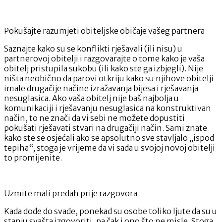
Pokušajte razumjeti obiteljske običaje vašeg partnera
Saznajte kako su se konflikti rješavali (ili nisu) u
partnerovoj obitelji i razgovarajte o tome kako je vaša
obitelj pristupila sukobu (ili kako ste ga izbjegli). Nije
ništa neobično da parovi otkriju kako su njihove obitelji
imale drugačije načine izražavanja bijesa i rješavanja
nesuglasica. Ako vaša obitelj nije baš najbolja u
komunikaciji i rješavanju nesuglasica na konstruktivan
način, to ne znači da vi sebi ne možete dopustiti
pokušati rješavati stvari na drugačiji način. Sami znate
kako ste se osjećali ako se apsolutno sve stavljalo „ispod
tepiha“, stoga je vrijeme da vi sada u svojoj novoj obitelji
to promijenite.
Uzmite mali predah prije razgovora
Kada dođe do svađe, ponekad su osobe toliko ljute da su u
stanju svašta izgovoriti, pa čak i ono što ne misle. Stoga