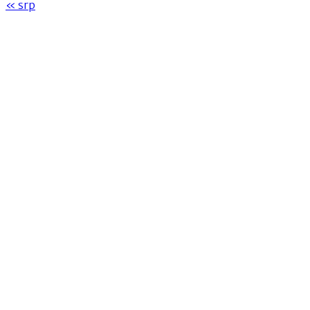
« srp