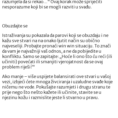
razumjela da si rekao…“ Ovaj korak može spriječiti
nesporazume koji bi se mogli razviti u svađu.
Obuzdajte se
Istraživanja su pokazala da parovi koji se obuzdaju i ne
kažu sve stvari na na onako ljutit način su obično
najveseliji. Probajte pronaći win win situaciju. To znači
da vam je najvažniji vaš odnos, a ne da pobijedite u
konfliktu. Samo se zapitajte: „Hoće li ono što ću reći (ili
učiniti) povećati ili smanjiti vjerojatnost da se ovaj
problem riješi?“
Ako manje – više uspijete balansirati ove stvari u vašoj
vezi, izbjeći ćete mnoga živciranja i uzaludne svađe koje
ničemu ne vode. Pokušajte razumjeti i drugu stranu te
prije nego što nešto kažete ili učinite, stavite se u
njezinu kožu i razmislite jeste li stvarno u pravu.