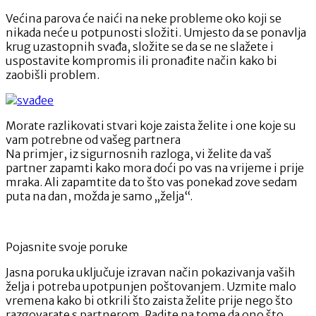
Većina parova će naići na neke probleme oko koji se
nikada neće u potpunosti složiti. Umjesto da se ponavlja
krug uzastopnih svađa, složite se da se ne slažete i
uspostavite kompromis ili pronađite način kako bi
zaobišli problem.
Morate razlikovati stvari koje zaista želite i one koje su
vam potrebne od vašeg partnera
Na primjer, iz sigurnosnih razloga, vi želite da vaš
partner zapamti kako mora doći po vas na vrijeme i prije
mraka. Ali zapamtite da to što vas ponekad zove sedam
puta na dan, možda je samo „želja“.
Pojasnite svoje poruke
Jasna poruka uključuje izravan način pokazivanja vaših
želja i potreba upotpunjen poštovanjem. Uzmite malo
vremena kako bi otkrili što zaista želite prije nego što
razgovarate s partnerom. Radite na tome da ono što