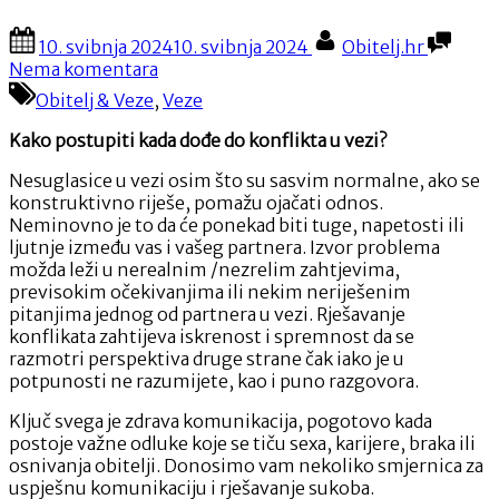
Posted
By
10. svibnja 2024
10. svibnja 2024
Obitelj.hr
on
na
Nema komentara
Konflikt
Obitelj & Veze
,
Veze
u
vezi
Kako postupiti kada dođe do konflikta u vezi?
–
što
Nesuglasice u vezi osim što su sasvim normalne, ako se
učiniti?
konstruktivno riješe, pomažu ojačati odnos.
Neminovno je to da će ponekad biti tuge, napetosti ili
ljutnje između vas i vašeg partnera. Izvor problema
možda leži u nerealnim /nezrelim zahtjevima,
previsokim očekivanjima ili nekim neriješenim
pitanjima jednog od partnera u vezi. Rješavanje
konflikata zahtijeva iskrenost i spremnost da se
razmotri perspektiva druge strane čak iako je u
potpunosti ne razumijete, kao i puno razgovora.
Ključ svega je zdrava komunikacija, pogotovo kada
postoje važne odluke koje se tiču sexa, karijere, braka ili
osnivanja obitelji. Donosimo vam nekoliko smjernica za
uspješnu komunikaciju i rješavanje sukoba.