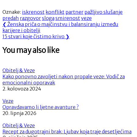
Oznake:
iskrenost
konflikt
partner
pažljivo slušanje
predah
razgovor
sloga
smirenost
veze
Navigacija
Previous
❮
Ženska priča o majčinstvu i balansiranju između
Post:
karijere i obitelji
objava
Next
15 stvari koje čistimo krivo
❯
Post:
You may also like
Obitelj & Veze
Kako ponovno zavoljeti nakon propale veze: Vodič za
emocionalni oporavak
2. kolovoza 2024
Veze
Opravdavamo li ljetne avanture ?
20. lipnja 2026
Obitelj & Veze
Recept za dugotrajni brak: Ljubav koja traje desetljećima