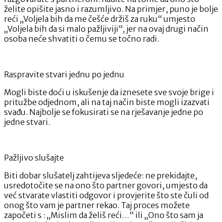
želite opišite jasno i razumljivo. Na primjer, puno je bolje
reći „Voljela bih da me češće držiš za ruku“ umjesto
„Voljela bih da si malo pažljiviji“, jer na ovaj drugi način
osoba neće shvatiti o čemu se točno radi.
Raspravite stvari jednu po jednu
Mogli biste doći u iskušenje da iznesete sve svoje brige i
pritužbe odjednom, ali na taj način biste mogli izazvati
svađu. Najbolje se fokusirati se na rješavanje jedne po
jedne stvari.
Pažljivo slušajte
Biti dobar slušatelj zahtijeva sljedeće: ne prekidajte,
usredotočite se na ono što partner govori, umjesto da
već stvarate vlastiti odgovor i provjerite što ste čuli od
onog što vam je partner rekao. Taj proces možete
započeti s : „Mislim da želiš reći…“ ili „Ono što sam ja