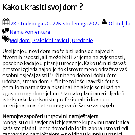
Kako ukrasiti svoj dom ?
Posted
By
28. studenoga 2022
28. studenoga 2022
Obitelj.hr
on
na
Nema komentara
Kako
Moj dom
,
Praktični savjeti
,
Uređenje
ukrasiti
svoj
Useljenje u novi dom može biti jedna od najvećih
dom
životnih radosti, ali može biti i vrijeme neizvjesnosti,
?
posebno kada je u pitanju uređenje. Kako učiniti da vaš
prostor izgleda najbolje dok istovremeno odražava vaš
osobni osjećaj za stil? Učinite to dobro i dobit ćete
udoban, sretan dom. Učinite to loše i završit ćete s
gomilom namještaja, tkanina i boja koje se nikad ne
zgusnu u ugodnu cjelinu. Uz malo planiranja i sljedeći
iste korake koje koriste profesionalni dizajneri
interijera, imat ćete mnogo veće šanse za uspjeh.
Nemojte započeti u trgovini namještajem
Mnogi su čuli savjet da izbjegavate kupovinu namirnica
kada ste gladni, jer to dovodi do loših izbora. Isto vrijedi i
za trgovine namještajem – ne idite u kupnju u panici