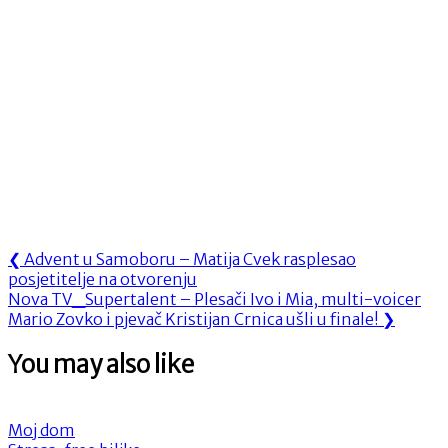
Navigacija
Previous
❮
Advent u Samoboru – Matija Cvek rasplesao
Post:
posjetitelje na otvorenju
objava
Next
Nova TV_Supertalent – Plesači Ivo i Mia, multi-voicer
Post:
Mario Zovko i pjevač Kristijan Crnica ušli u finale!
❯
You may also like
Moj dom