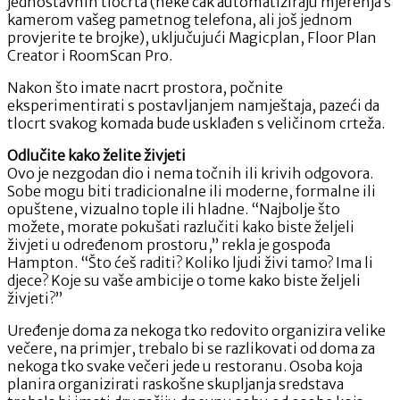
jednostavnih tlocrta (neke čak automatiziraju mjerenja s
kamerom vašeg pametnog telefona, ali još jednom
provjerite te brojke), uključujući Magicplan, Floor Plan
Creator i RoomScan Pro.
Nakon što imate nacrt prostora, počnite
eksperimentirati s postavljanjem namještaja, pazeći da
tlocrt svakog komada bude usklađen s veličinom crteža.
Odlučite kako želite živjeti
Ovo je nezgodan dio i nema točnih ili krivih odgovora.
Sobe mogu biti tradicionalne ili moderne, formalne ili
opuštene, vizualno tople ili hladne. “Najbolje što
možete, morate pokušati razlučiti kako biste željeli
živjeti u određenom prostoru,” rekla je gospođa
Hampton. “Što ćeš raditi? Koliko ljudi živi tamo? Ima li
djece? Koje su vaše ambicije o tome kako biste željeli
živjeti?”
Uređenje doma za nekoga tko redovito organizira velike
večere, na primjer, trebalo bi se razlikovati od doma za
nekoga tko svake večeri jede u restoranu. Osoba koja
planira organizirati raskošne skupljanja sredstava