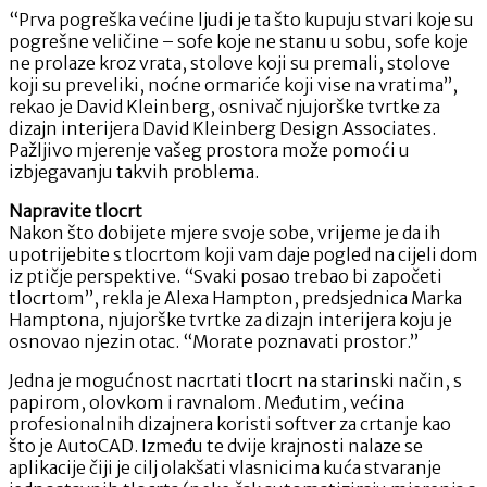
“Prva pogreška većine ljudi je ta što kupuju stvari koje su
pogrešne veličine – sofe koje ne stanu u sobu, sofe koje
ne prolaze kroz vrata, stolove koji su premali, stolove
koji su preveliki, noćne ormariće koji vise na vratima”,
rekao je David Kleinberg, osnivač njujorške tvrtke za
dizajn interijera David Kleinberg Design Associates.
Pažljivo mjerenje vašeg prostora može pomoći u
izbjegavanju takvih problema.
Napravite tlocrt
Nakon što dobijete mjere svoje sobe, vrijeme je da ih
upotrijebite s tlocrtom koji vam daje pogled na cijeli dom
iz ptičje perspektive. “Svaki posao trebao bi započeti
tlocrtom”, rekla je Alexa Hampton, predsjednica Marka
Hamptona, njujorške tvrtke za dizajn interijera koju je
osnovao njezin otac. “Morate poznavati prostor.”
Jedna je mogućnost nacrtati tlocrt na starinski način, s
papirom, olovkom i ravnalom. Međutim, većina
profesionalnih dizajnera koristi softver za crtanje kao
što je AutoCAD. Između te dvije krajnosti nalaze se
aplikacije čiji je cilj olakšati vlasnicima kuća stvaranje