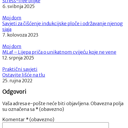
Stress-free biljke
6. svibnja 2025
Moj dom
Savjeti za čišćenje indukcijske ploče i održavanje njenog
sjaja
7. kolovoza 2023
Moj dom
MLaf – Lijepa priča o unikatnom cvijeću koje ne vene
12. srpnja 2025
Praktični savjeti
Ostavite lišće na tlu
25. rujna 2022
Odgovori
Vaša adresa e-pošte neće biti objavljena.
Obavezna polja
su označena sa
* (obavezno)
Komentar
* (obavezno)