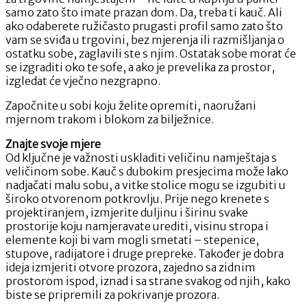
samo zato što imate prazan dom. Da, treba ti kauč. Ali
ako odaberete ružičasto prugasti profil samo zato što
vam se sviđa u trgovini, bez mjerenja ili razmišljanja o
ostatku sobe, zaglavili ste s njim. Ostatak sobe morat će
se izgraditi oko te sofe, a ako je prevelika za prostor,
izgledat će vječno nezgrapno.
Započnite u sobi koju želite opremiti, naoružani
mjernom trakom i blokom za bilježnice.
Znajte svoje mjere
Od ključne je važnosti uskladiti veličinu namještaja s
veličinom sobe. Kauč ​​s dubokim presjecima može lako
nadjačati malu sobu, a vitke stolice mogu se izgubiti u
široko otvorenom potkrovlju. Prije nego krenete s
projektiranjem, izmjerite duljinu i širinu svake
prostorije koju namjeravate urediti, visinu stropa i
elemente koji bi vam mogli smetati – stepenice,
stupove, radijatore i druge prepreke. Također je dobra
ideja izmjeriti otvore prozora, zajedno sa zidnim
prostorom ispod, iznad i sa strane svakog od njih, kako
biste se pripremili za pokrivanje prozora.