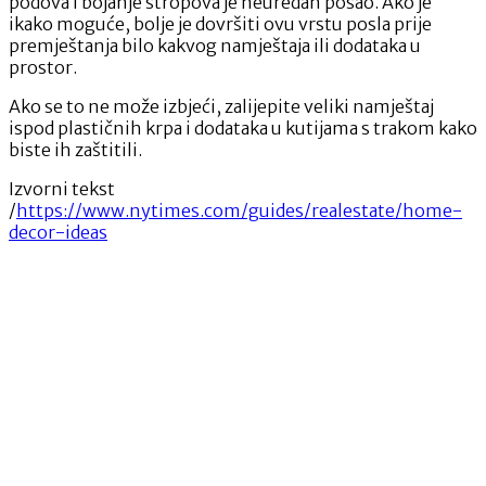
podova i bojanje stropova je neuredan posao. Ako je
ikako moguće, bolje je dovršiti ovu vrstu posla prije
premještanja bilo kakvog namještaja ili dodataka u
prostor.
Ako se to ne može izbjeći, zalijepite veliki namještaj
ispod plastičnih krpa i dodataka u kutijama s trakom kako
biste ih zaštitili.
Izvorni tekst
/
https://www.nytimes.com/guides/realestate/home-
decor-ideas