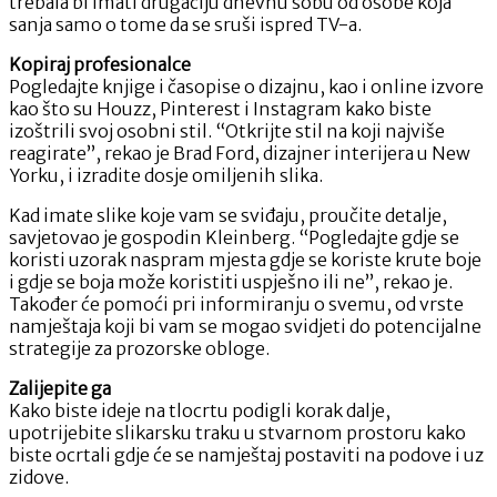
trebala bi imati drugačiju dnevnu sobu od osobe koja
sanja samo o tome da se sruši ispred TV-a.
Kopiraj profesionalce
Pogledajte knjige i časopise o dizajnu, kao i online izvore
kao što su Houzz, Pinterest i Instagram kako biste
izoštrili svoj osobni stil. “Otkrijte stil na koji najviše
reagirate”, rekao je Brad Ford, dizajner interijera u New
Yorku, i izradite dosje omiljenih slika.
Kad imate slike koje vam se sviđaju, proučite detalje,
savjetovao je gospodin Kleinberg. “Pogledajte gdje se
koristi uzorak naspram mjesta gdje se koriste krute boje
i gdje se boja može koristiti uspješno ili ne”, rekao je.
Također će pomoći pri informiranju o svemu, od vrste
namještaja koji bi vam se mogao svidjeti do potencijalne
strategije za prozorske obloge.
Zalijepite ga
Kako biste ideje na tlocrtu podigli korak dalje,
upotrijebite slikarsku traku u stvarnom prostoru kako
biste ocrtali gdje će se namještaj postaviti na podove i uz
zidove.