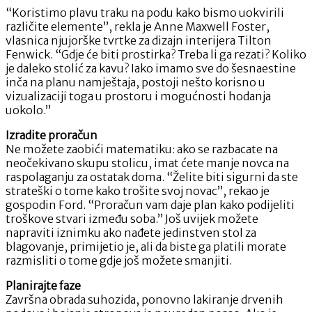
“Koristimo plavu traku na podu kako bismo uokvirili
različite elemente”, rekla je Anne Maxwell Foster,
vlasnica njujorške tvrtke za dizajn interijera Tilton
Fenwick. “Gdje će biti prostirka? Treba li ga rezati? Koliko
je daleko stolić za kavu? Iako imamo sve do šesnaestine
inča na planu namještaja, postoji nešto korisno u
vizualizaciji toga u prostoru i mogućnosti hodanja
uokolo.”
Izradite proračun
Ne možete zaobići matematiku: ako se razbacate na
neočekivano skupu stolicu, imat ćete manje novca na
raspolaganju za ostatak doma. “Želite biti sigurni da ste
strateški o tome kako trošite svoj novac”, rekao je
gospodin Ford. “Proračun vam daje plan kako podijeliti
troškove stvari između soba.” Još uvijek možete
napraviti iznimku ako nađete jedinstven stol za
blagovanje, primijetio je, ali da biste ga platili morate
razmisliti o tome gdje još možete smanjiti.
Planirajte faze
Završna obrada suhozida, ponovno lakiranje drvenih