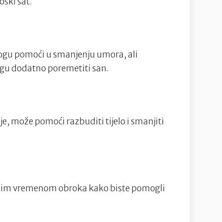
oški sat.
ogu pomoći u smanjenju umora, ali
ogu dodatno poremetiti san.
e, može pomoći razbuditi tijelo i smanjiti
alnim vremenom obroka kako biste pomogli
.