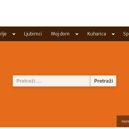
Toggle
Toggle
Toggle
vlje
Ljubimci
Moj dom
Kuharica
Sp
sub-
sub-
sub-
menu
menu
menu
Pretraži:
Ho