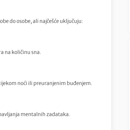
simptomi
obe do osobe, ali najčešće uključuju:
a na količinu sna.
tijekom noći ili preuranjenim buđenjem.
bavljanja mentalnih zadataka.