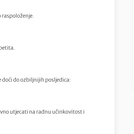
o raspoloženje.
petita.
 doći do ozbiljnijih posljedica:
no utjecati na radnu učinkovitost i