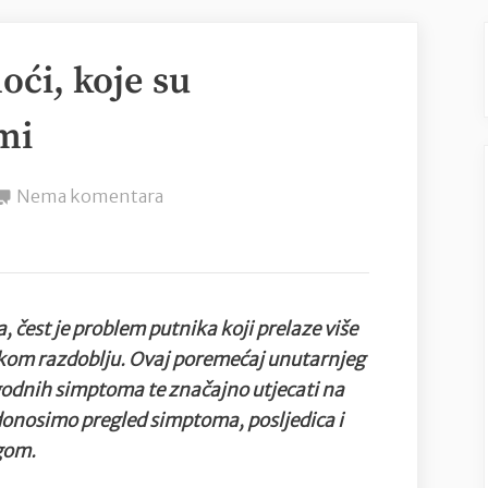
oći, koje su
mi
na
Nema komentara
Jet
lag:
Kako
si
, čest je problem putnika koji prelaze više
pomoći,
om razdoblju. Ovaj poremećaj unutarnjeg
koje
godnih simptoma te značajno utjecati na
su
onosimo pregled simptoma, posljedica i
posljedice
agom.
i