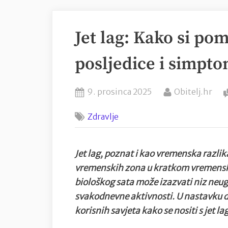
Jet lag: Kako si pom
posljedice i simpto
Posted
By
9. prosinca 2025
Obitelj.hr
on
Zdravlje
Jet lag, poznat i kao vremenska razlika
vremenskih zona u kratkom vremensk
biološkog sata može izazvati niz neu
svakodnevne aktivnosti. U nastavku d
korisnih savjeta kako se nositi s jet l