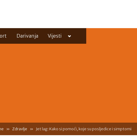
Toggle
ort
Darivanja
Vijesti
sub-
menu
Toggle
sub-
menu
me
Zdravlje
Jet lag: Kako si pomoći, koje su posljedice i simptomi