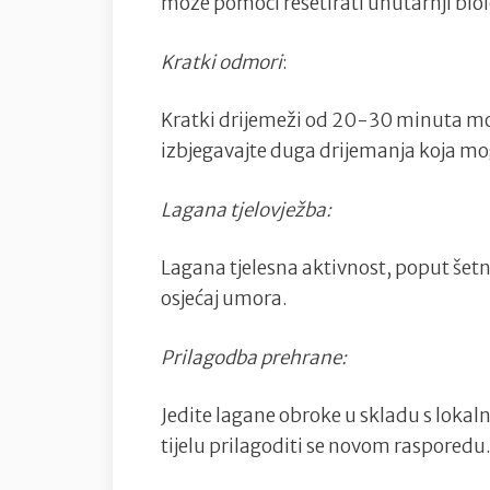
može pomoći resetirati unutarnji biol
Kratki odmori
:
Kratki drijemeži od 20-30 minuta m
izbjegavajte duga drijemanja koja m
Lagana tjelovježba:
Lagana tjelesna aktivnost, poput šetnj
osjećaj umora.
Prilagodba prehrane:
Jedite lagane obroke u skladu s lok
tijelu prilagoditi se novom rasporedu