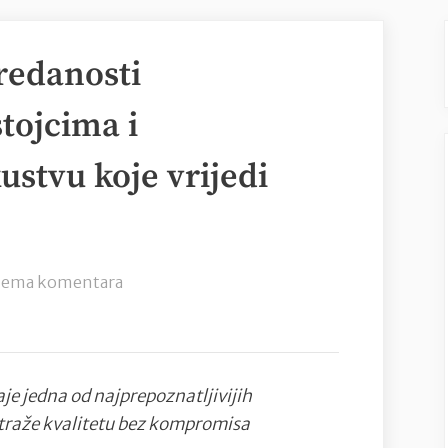
redanosti
stojcima i
stvu koje vrijedi
na
ema komentara
Jedanaest
godina
predanosti
najkvalitetnijim
aje jedna od najprepoznatljivijih
sastojcima
 traže kvalitetu bez kompromisa
i