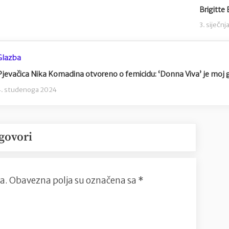
Brigitte 
3. siječn
Glazba
Pjevačica Nika Komadina otvoreno o femicidu: ‘Donna Viva’ je moj gl
4. studenoga 2024
govori
a.
Obavezna polja su označena sa
*