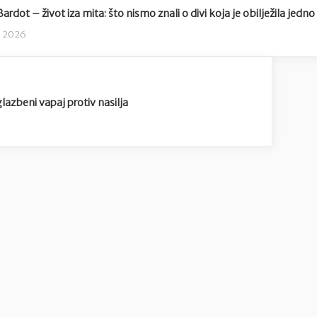
Bardot – život iza mita: što nismo znali o divi koja je obilježila jedno
ja 2026
azbeni vapaj protiv nasilja