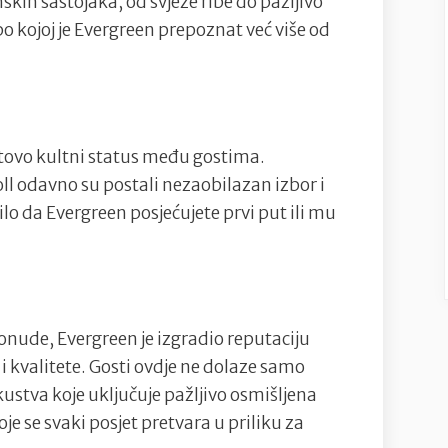
ih sastojaka, od svježe ribe do pažljivo
po kojoj je Evergreen prepoznat već više od
otovo kultni status među gostima.
ll odavno su postali nezaobilazan izbor i
ilo da Evergreen posjećujete prvi put ili mu
onude, Evergreen je izgradio reputaciju
 i kvalitete. Gosti ovdje ne dolaze samo
kustva koje uključuje pažljivo osmišljena
je se svaki posjet pretvara u priliku za