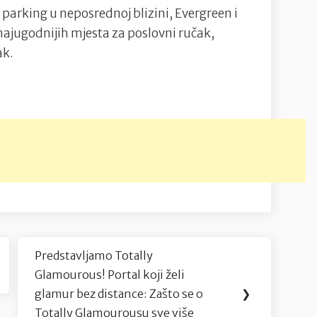
parking u neposrednoj blizini, Evergreen i
i najugodnijih mjesta za poslovni ručak,
ak.
Predstavljamo Totally
Next
Glamourous! Portal koji želi
Post:
glamur bez distance: Zašto se o
❯
Totally Glamourousu sve više