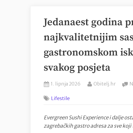
Jedanaest godina p
najkvalitetnijim sa
gastronomskom isku
svakog posjeta
Posted
By
1. lipnja 2026
Obitelj.hr
N
on
Lifestile
Evergreen Sushi Experience i dalje ost
zagrebačkih gastro adresa za sve koji