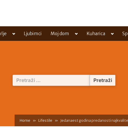
Toggle
Toggle
Toggle
vlje
Ljubimci
Moj dom
Kuharica
Sp
sub-
sub-
sub-
menu
menu
menu
Pretraži:
Home
Lifestile
Jedanaest godina predanosti najkvalite