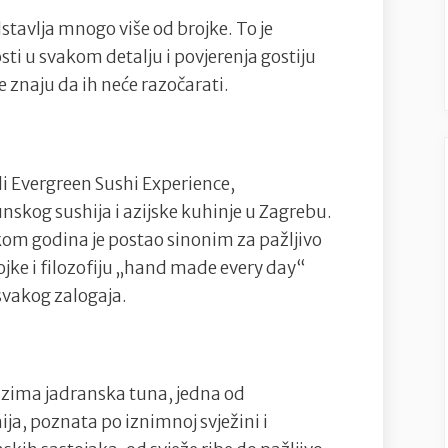
gastronomskom
tavlja mnogo više od brojke. To je
iskustvu
sti u svakom detalju i povjerenja gostiju
koje
e znaju da ih neće razočarati.
vrijedi
svakog
posjeta
i Evergreen Sushi Experience,
nskog sushija i azijske kuhinje u Zagrebu.
om godina je postao sinonim za pažljivo
tojke i filozofiju „hand made every day“
vakog zalogaja.
uzima jadranska tuna, jedna od
ija, poznata po iznimnoj svježini i