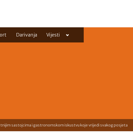
Toggle
ort
Darivanja
Vijesti
sub-
menu
Toggle
sub-
menu
tnijim sastojcima i gastronomskom iskustvu koje vrijedi svakog posjeta