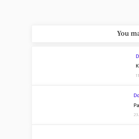
You ma
D
K
1
Do
Pa
23