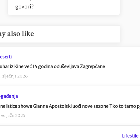
govori?
y also like
eserti
uhar iz Kine već 14 godina oduševljava Zagrepčane
1. siječnja 2026
gađanja
nelistica showa Gianna Apostolski uoči nove sezone Tko to tamo p
. veljače 2025
Lifestile