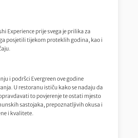
i Experience prije svega je prilika za
a posjetili tijekom proteklih godina, kao i
ćaju.
nju i podršci Evergreen ove godine
anja. U restoranu ističu kako se nadaju da
opravdavati to povjerenje te ostati mjesto
rhunskih sastojaka, prepoznatljivih okusa i
ne i kvalitete.