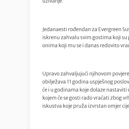
uživanje.
Jedanaesti rođendan za Evergreen Sush
iskrenu zahvalu svim gostima koji su g
onima koji mu se i danas redovito vra
Upravo zahvaljujući njihovom povjere
obilježava 11 godina uspješnog poslov
će i u godinama koje dolaze nastaviti 
kojem će se gosti rado vraćati zbog v
iskustva koje pruža izvrstan omjer cije