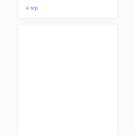
« srp