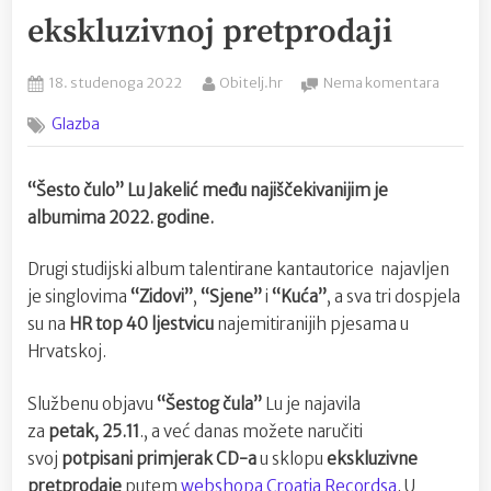
ekskluzivnoj pretprodaji
Posted
By
na
18. studenoga 2022
Obitelj.hr
Nema komentara
on
Jedan
Glazba
od
najišček
albuma
“Šesto čulo” Lu Jakelić među najiščekivanijim je
godine
albumima 2022. godine.
–
“Šesto
čulo”
Drugi studijski album talentirane kantautorice najavljen
Lu
je singlovima
“Zidovi”
,
“Sjene”
i
“Kuća”
, a sva tri dospjela
Jakelić
su na
HR top 40 ljestvicu
najemitiranijih pjesama u
–
Hrvatskoj.
od
danas
Službenu objavu
“Šestog čula”
Lu je najavila
u
ekskluz
za
petak,
25.11
., a već danas možete naručiti
pretpro
svoj
potpisani primjerak
CD-a
u sklopu
ekskluzivne
pretprodaje
putem
webshopa Croatia Recordsa
. U