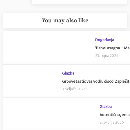
You may also like
Događanja
‘Baby Lasagna – Mač
25. rujna 2024
Glazba
Groovetastic vas vodi u disco! Zaplešite
3. veljače 2023
Glazba
Autentično, emot
8. svibnja 2026