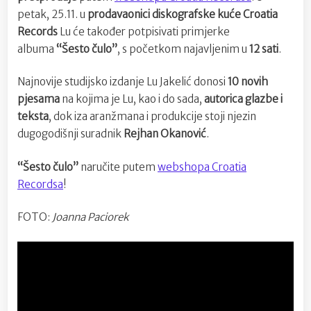
petak, 25.11. u
prodavaonici diskografske kuće Croatia
Records
Lu će također potpisivati primjerke
albuma
“Šesto čulo”
, s početkom najavljenim u
12 sati
.
Najnovije studijsko izdanje Lu Jakelić donosi
10 novih
pjesama
na kojima je Lu, kao i do sada,
autorica glazbe i
teksta
, dok iza aranžmana i produkcije stoji njezin
dugogodišnji suradnik
Rejhan Okanović
.
“Šesto čulo”
naručite putem
webshopa Croatia
Recordsa
!
FOTO:
Joanna Paciorek