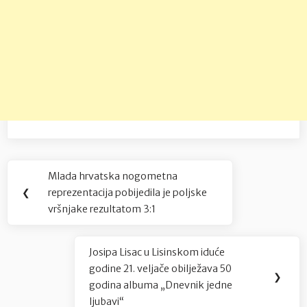
Navigacija
Mlada hrvatska nogometna
Previous
objava
❮
reprezentacija pobijedila je poljske
Post:
vršnjake rezultatom 3:1
Josipa Lisac u Lisinskom iduće
Next
godine 21. veljače obilježava 50
Post:
❯
godina albuma „Dnevnik jedne
ljubavi“