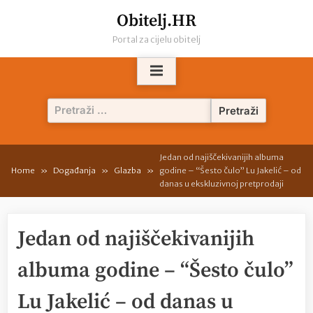
Skip
Obitelj.HR
to
Portal za cijelu obitelj
content
Pretraži:
Jedan od najiščekivanijih albuma
Home
Događanja
Glazba
godine – “Šesto čulo” Lu Jakelić – od
danas u ekskluzivnoj pretprodaji
Jedan od najiščekivanijih
albuma godine – “Šesto čulo”
Lu Jakelić – od danas u