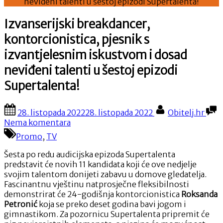
neviđeni talenti u šestoj epizodi Supertalenta!
Izvanserijski breakdancer,
kontorcionistica, pjesnik s
izvantjelesnim iskustvom i dosad
neviđeni talenti u šestoj epizodi
Supertalenta!
Posted
By
28. listopada 2022
28. listopada 2022
Obitelj.hr
on
na
Nema komentara
Izvanserijski
Promo
,
TV
breakdancer,
kontorcionistica,
Šesta po redu audicijska epizoda Supertalenta
pjesnik
predstavit će novih 11 kandidata koji će ove nedjelje
s
svojim talentom donijeti zabavu u domove gledatelja.
izvantjelesnim
Fascinantnu vještinu natprosječne fleksibilnosti
iskustvom
demonstrirat će 24-godišnja kontorcionistica
Roksanda
i
Petronić
koja se preko deset godina bavi jogom i
dosad
gimnastikom. Za pozornicu Supertalenta pripremit će
neviđeni