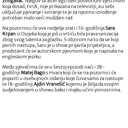
žmigavac
. Njegov se alter ego bavi posebnom vještinom
koja dosad, tvrdi, nije prikazana na televiziji, a u sebi
uključuje pjevanje i sviranje te je za njezino izvođenje
potreban malo veći moždani rad.
Na pozornicu će ove nedjelje stati i 16-godišnja
Sara
Krpan
iz Osijeka koja je još u vrtiću bila prava senzacija
zbog svog talenta za glazbu. S obzirom na to da se boji
javnih nastupa, Saru je u show prijavila prijateljica, a
predstavit će se autorskom pjesmom koju je napisala na
engleskom jeziku.
Među pjevačima će se u šestoj epizodi naći i 28-
godišnji
Matej Bago
s Hvara koji će se na pozornici će
pojaviti u osebujnom izdanju koje čuva samo za nastupe
te 18-godišnji
Ajdin Vranešić
kojemu je želja da svojim
sudjelovanjem u showu baku i majku učini ponosnima.