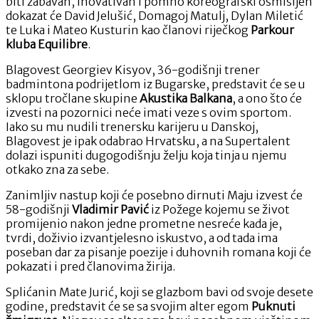
biti zabavan, inovativan i pomno koreografski osmišljen
dokazat će David Jelušić, Domagoj Matulj, Dylan Miletić
te Luka i Mateo Kusturin kao članovi riječkog
Parkour
kluba Equilibre
.
Blagovest Georgiev Kisyov, 36-godišnji trener
badmintona podrijetlom iz Bugarske, predstavit će se u
sklopu tročlane skupine
Akustika Balkana
, a ono što će
izvesti na pozornici neće imati veze s ovim sportom.
Iako su mu nudili trenersku karijeru u Danskoj,
Blagovest je ipak odabrao Hrvatsku, a na Supertalent
dolazi ispuniti dugogodišnju želju koja tinja u njemu
otkako zna za sebe.
Zanimljiv nastup koji će posebno dirnuti Maju izvest će
58-godišnji
Vladimir Pavić
iz Požege kojemu se život
promijenio nakon jedne prometne nesreće kada je,
tvrdi, doživio izvantjelesno iskustvo, a od tada ima
poseban dar za pisanje poezije i duhovnih romana koji će
pokazati i pred članovima žirija.
Splićanin Mate Jurić, koji se glazbom bavi od svoje desete
godine, predstavit će se sa svojim alter egom
Puknuti