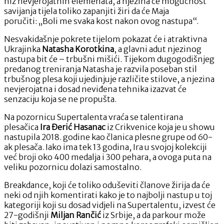
niz nevjerojatnih elemenata, a njezina će mogućnost
talenti
savijanja tijela toliko zapanjiti žiri da će Maja
u
poručiti: „Boli me svaka kost nakon ovog nastupa“.
šestoj
epizodi
Nesvakidašnje pokrete tijelom pokazat će i atraktivna
Supertalenta!
Ukrajinka
Natasha Korotkina
, a glavni adut njezinog
nastupa bit će – trbušni mišići. Tijekom dugogodišnjeg
predanog treniranja Natasha je razvila poseban stil
trbušnog plesa koji ujedinjuje različite stilove, a njezina
nevjerojatna i dosad neviđena tehnika izazvat će
senzaciju koja se ne propušta.
Na pozornicu Supertalenta vraća se talentirana
plesačica
Ira Đerić Hasanac
iz Crikvenice koja je u showu
nastupila 2018. godine kao članica plesne grupe od 60-
ak plesača. Iako ima tek 13 godina, Ira u svojoj kolekciji
već broji oko 400 medalja i 300 pehara, a ovoga puta na
veliku pozornicu dolazi samostalno.
Breakdance, koji će toliko oduševiti članove žirija da će
neki od njih komentirati kako je to najbolji nastup u toj
kategoriji koji su dosad vidjeli na Supertalentu, izvest će
27-godišnji
Miljan Rančić
iz Srbije, a da parkour može