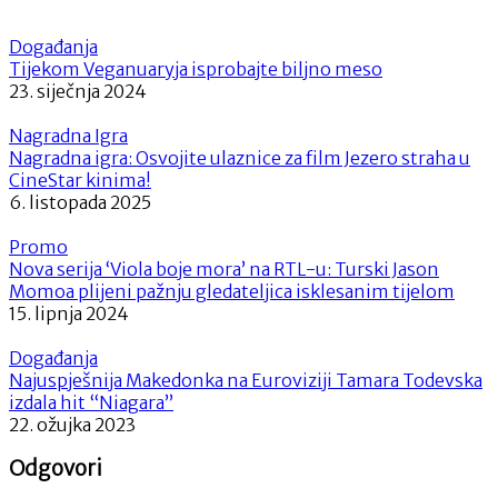
Događanja
Tijekom Veganuaryja isprobajte biljno meso
23. siječnja 2024
Nagradna Igra
Nagradna igra: Osvojite ulaznice za film Jezero straha u
CineStar kinima!
6. listopada 2025
Promo
Nova serija ‘Viola boje mora’ na RTL-u: Turski Jason
Momoa plijeni pažnju gledateljica isklesanim tijelom
15. lipnja 2024
Događanja
Najuspješnija Makedonka na Euroviziji Tamara Todevska
izdala hit “Niagara”
22. ožujka 2023
Odgovori