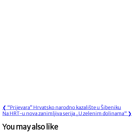
Navigacija
Previous
❮
“Prijevara” Hrvatsko narodno kazalište u Šibeniku
Next
Post:
Na HRT-u nova zanimljiva serija „U zelenim dolinama“
❯
objava
Post:
You may also like