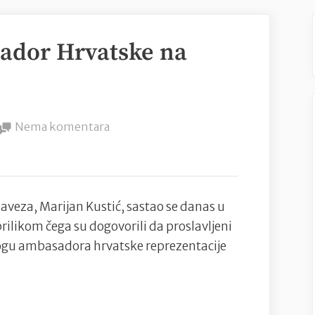
ador Hrvatske na
na
Nema komentara
Ivan
Klasnić
ambasador
Hrvatske
veza, Marijan Kustić, sastao se danas u
na
rilikom čega su dogovorili da proslavljeni
Euru
ogu ambasadora hrvatske reprezentacije