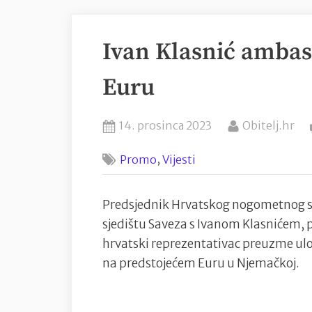
Ivan Klasnić ambas
Euru
Posted
By
14. prosinca 2023
Obitelj.hr
on
,
Promo
Vijesti
Predsjednik Hrvatskog nogometnog sa
sjedištu Saveza s Ivanom Klasnićem, p
hrvatski reprezentativac preuzme ul
na predstojećem Euru u Njemačkoj.