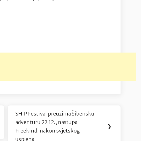
SHIP Festival preuzima Šibensku
Next
adventuru 22.12., nastupa
Post:
❯
Freekind. nakon svjetskog
uspjeha