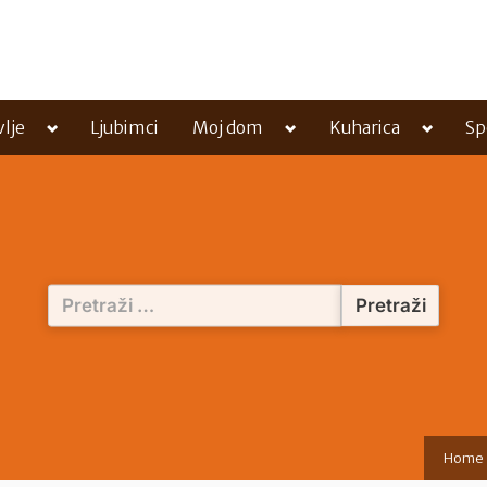
Toggle
Toggle
Toggle
vlje
Ljubimci
Moj dom
Kuharica
Sp
sub-
sub-
sub-
menu
menu
menu
Pretraži:
Home