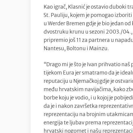
Kao igrač, Klasnić je ostavio duboki t
St. Pauliju, kojem je pomogao izborit
u Werder Bremen gdje je bio jedan o
dvostruku krunu u sezoni 2003./04., 
pripremio još 11 za partnera u napadu
Nantesu, Boltonu i Mainzu.
“Drago mi je što je Ivan prihvatio na
tijekom Eura jer smatramo da je idea
reputaciju u Njemačkoj gdje je ostvari
među hrvatskim navijačima, kako zbog 
borbe koju je vodio, i u kojoj je pob
da je i nakon završetka reprezentativn
reprezentaciju na brojnim utakmicama
energija te ljubav prema reprezentacij
hrvatski nogomet i našu reprezentaci