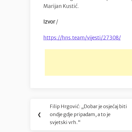
Marijan Kustić.
Izvor
/
https://hns.team/vijesti/27308/
Navigacija
Filip Hrgović: „Dobar je osjećaj biti
Previous
objava
❮
ondje gdje pripadam, a to je
Post:
svjetski vrh.“