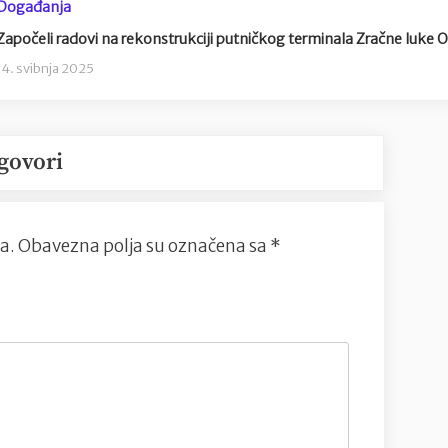
Događanja
Započeli radovi na rekonstrukciji putničkog terminala Zračne luke O
14. svibnja 2025
govori
a.
Obavezna polja su označena sa
*