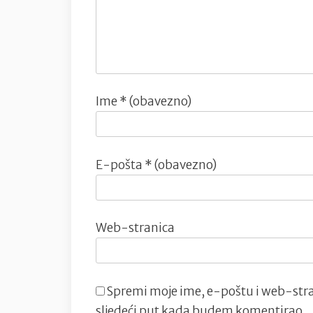
Ime
* (obavezno)
E-pošta
* (obavezno)
Web-stranica
Spremi moje ime, e-poštu i web-stra
sljedeći put kada budem komentirao.