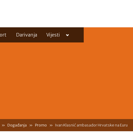
Toggle
ort
Darivanja
Vijesti
sub-
menu
Toggle
sub-
menu
Događanja
Promo
Ivan Klasnić ambasador Hrvatske na Euru