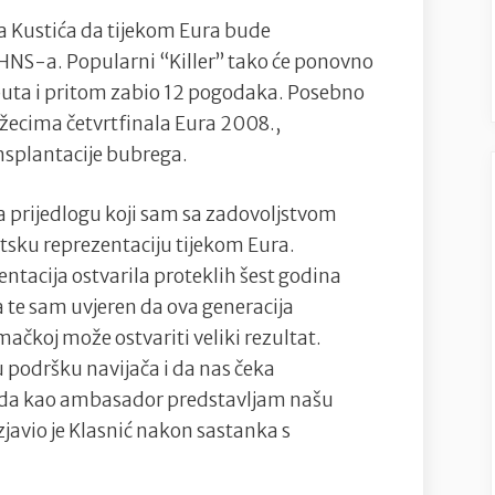
ka Kustića da tijekom Eura bude
HNS-a. Popularni “Killer” tako će ponovno
1 puta i pritom zabio 12 pogodaka. Posebno
užecima četvrtfinala Eura 2008.,
ansplantacije bubrega.
 prijedlogu koji sam sa zadovoljstvom
atsku reprezentaciju tijekom Eura.
entacija ostvarila proteklih šest godina
 te sam uvjeren da ova generacija
koj može ostvariti veliki rezultat.
 podršku navijača i da nas čeka
ci da kao ambasador predstavljam našu
zjavio je Klasnić nakon sastanka s