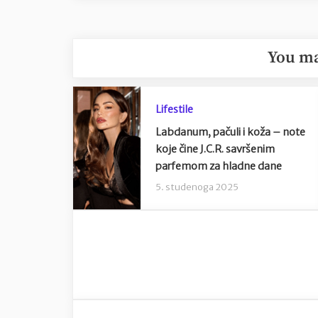
You ma
Lifestile
Labdanum, pačuli i koža – note
koje čine J.C.R. savršenim
parfemom za hladne dane
5. studenoga 2025