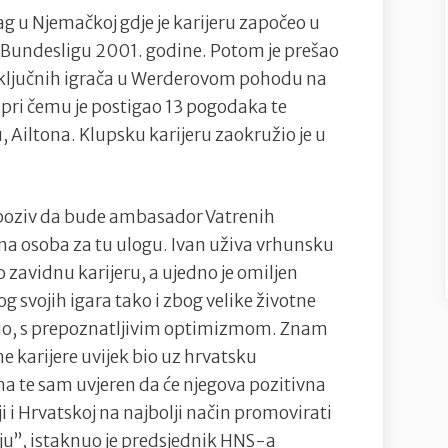
rag u Njemačkoj gdje je karijeru započeo u
i Bundesligu 2001. godine. Potom je prešao
d ključnih igrača u Werderovom pohodu na
pri čemu je postigao 13 pogodaka te
, Ailtona. Klupsku karijeru zaokružio je u
š poziv da bude ambasador Vatrenih
lna osoba za tu ulogu. Ivan uživa vrhunsku
o zavidnu karijeru, a ujedno je omiljen
svojih igara tako i zbog velike životne
ijedio, s prepoznatljivim optimizmom. Znam
e karijere uvijek bio uz hrvatsku
 te sam uvjeren da će njegova pozitivna
i i Hrvatskoj na najbolji način promovirati
ju”, istaknuo je predsjednik HNS-a