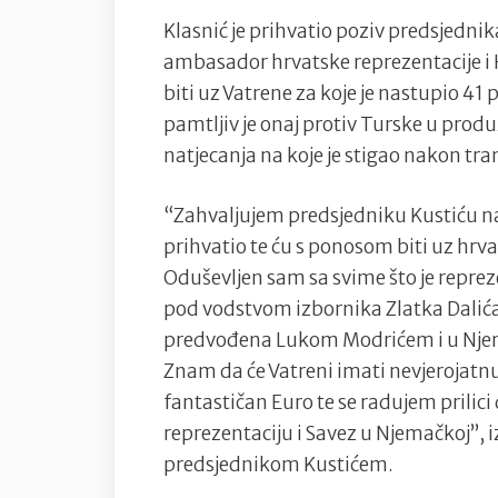
Klasnić je prihvatio poziv predsjedni
ambasador hrvatske reprezentacije i 
biti uz Vatrene za koje je nastupio 4
pamtljiv je onaj protiv Turske u prod
natjecanja na koje je stigao nakon tr
“Zahvaljujem predsjedniku Kustiću na
prihvatio te ću s ponosom biti uz hrv
Oduševljen sam sa svime što je reprez
pod vodstvom izbornika Zlatka Dalića
predvođena Lukom Modrićem i u Njemač
Znam da će Vatreni imati nevjerojatnu
fantastičan Euro te se radujem prili
reprezentaciju i Savez u Njemačkoj”, i
predsjednikom Kustićem.