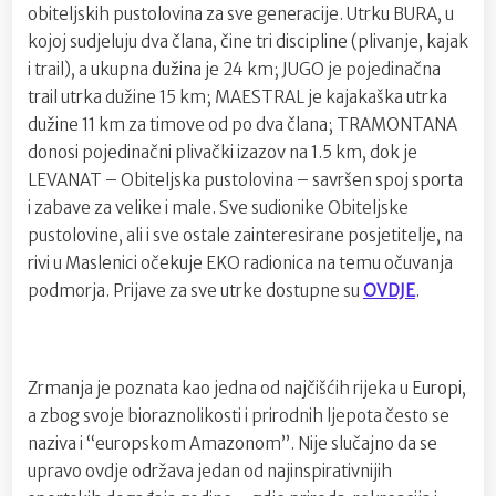
obiteljskih pustolovina za sve generacije. Utrku BURA, u
kojoj sudjeluju dva člana, čine tri discipline (plivanje, kajak
i trail), a ukupna dužina je 24 km; JUGO je pojedinačna
trail utrka dužine 15 km; MAESTRAL je kajakaška utrka
dužine 11 km za timove od po dva člana; TRAMONTANA
donosi pojedinačni plivački izazov na 1.5 km, dok je
LEVANAT – Obiteljska pustolovina – savršen spoj sporta
i zabave za velike i male. Sve sudionike Obiteljske
pustolovine, ali i sve ostale zainteresirane posjetitelje, na
rivi u Maslenici očekuje EKO radionica na temu očuvanja
podmorja. Prijave za sve utrke dostupne su
OVDJE
.
Zrmanja je poznata kao jedna od najčišćih rijeka u Europi,
a zbog svoje bioraznolikosti i prirodnih ljepota često se
naziva i “europskom Amazonom”. Nije slučajno da se
upravo ovdje održava jedan od najinspirativnijih