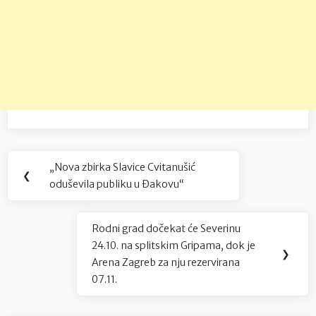
Navigacija
„Nova zbirka Slavice Cvitanušić
Previous
❮
objava
oduševila publiku u Đakovu“
Post:
Rodni grad dočekat će Severinu
Next
24.10. na splitskim Gripama, dok je
Post:
❯
Arena Zagreb za nju rezervirana
07.11.