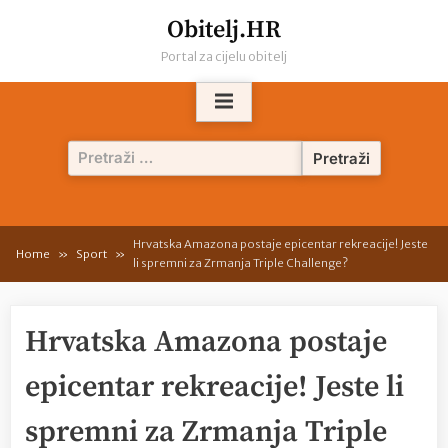
Skip
Obitelj.HR
to
Portal za cijelu obitelj
content
Pretraži:
Hrvatska Amazona postaje epicentar rekreacije! Jeste
Home
Sport
li spremni za Zrmanja Triple Challenge?
Hrvatska Amazona postaje
epicentar rekreacije! Jeste li
spremni za Zrmanja Triple