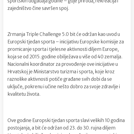
sportskih događaja godine – gdje priroda, rekreacija i
zajedništvo čine savršen spoj.
Zrmanja Triple Challenge 5.0 bit će održan kao uvod u
Europski tjedan sporta – inicijativu Europske komisije za
promicanje sporta i tjelesne aktivnosti diljem Europe,
koja se od 2015. godine obilježava u više od 40 zemalja.
Nacionalni koordinator za provođenje ove inicijative u
Hrvatskoj je Ministarstvo turizma i sporta, koje kroz
raznolike aktivnosti potiče građane svih dobi da se
uključe, pokrenu i učine nešto dobro za svoje zdravlje i
kvalitetu života.
Ove godine Europski tjedan sporta slavi velikih 10 godina
postojanja, a bit će održan od 23. do 30. rujna diljem