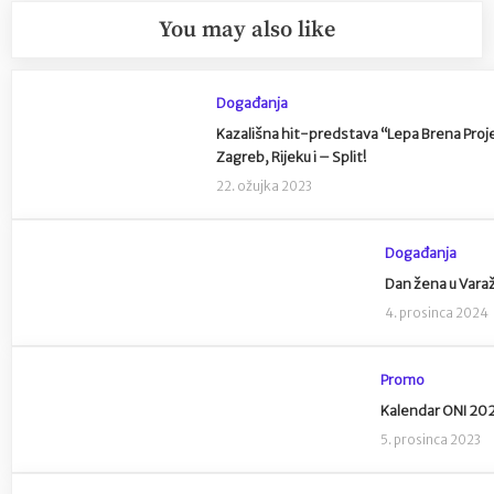
You may also like
Događanja
Kazališna hit-predstava “Lepa Brena Projec
Zagreb, Rijeku i – Split!
22. ožujka 2023
Događanja
Dan žena u Varaž
4. prosinca 2024
Promo
Kalendar ONI 2024
5. prosinca 2023