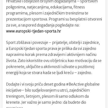
Hrvatske i obilježen brojnim događanjima – sportskim
poligonima, natjecanjima, edukacijama, fitness
programima, plesom i zajedničkim treninzima te
prezentacijom sportova. Programi su besplatni i otvoreni
za sve, a raspored događanja pogledajte na:
www.europski-tjedan-sporta.hr
Sport zbližava i povezuje – prijatelje, obitelji i zajednice,
a Europski tjedan sporta prava je prilika da svi zajedno
napravimo korak prema zdravijem i aktivnijem načinu
života. Zato iskoristite ovu obljetnicu kao motivaciju da se
pokrenete, uključite u aktivnosti i uživate u pozitivnoj
energiji koja se stvara kada se ljudi kreću – zajedno.
Dodajte i vi svoju priču deset godina #BeActive globalne
inicijative– bilo sudjelovanjem u utrci, zajedničkim
treningom, šetnjom, plesom ili samo odlukom da
krenete. Jer važno je samo jedno: da budete dio