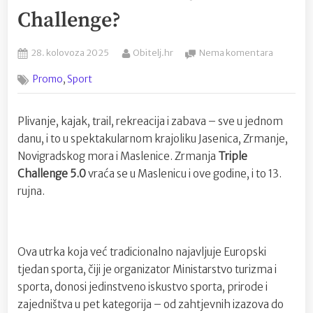
Challenge?
Posted
By
na
28. kolovoza 2025
Obitelj.hr
Nema komentara
on
Hrvatska
,
Promo
Sport
Amazon
postaje
epicenta
Plivanje, kajak, trail, rekreacija i zabava – sve u jednom
rekreacij
danu, i to u spektakularnom krajoliku Jasenica, Zrmanje,
Jeste
li
Novigradskog mora i Maslenice. Zrmanja
Triple
spremni
Challenge 5.0
vraća se u Maslenicu i ove godine, i to 13.
za
rujna.
Zrmanja
Triple
Challeng
Ova utrka koja već tradicionalno najavljuje Europski
tjedan sporta, čiji je organizator Ministarstvo turizma i
sporta, donosi jedinstveno iskustvo sporta, prirode i
zajedništva u pet kategorija – od zahtjevnih izazova do