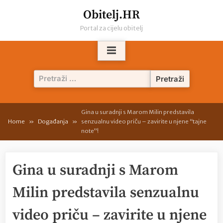
Skip
Obitelj.HR
to
Portal za cijelu obitelj
content
Pretraži:
Gina u suradnji s Marom Milin predstavila
Home
Događanja
senzualnu video priču – zavirite u njene “tajne
note”!
Gina u suradnji s Marom
Milin predstavila senzualnu
video priču – zavirite u njene