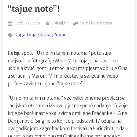
“tajne note”!
Posted
By
na
7. ožujka 2023
Obitelj.hr
Nema komentara
on
Gina
,
,
Događanja
Glazba
Promo
u
suradnji
s
Režiju spota “U mojim tajnim notama” potpisuje
Marom
majstorica fotografije Mare Milin koja je na površinu
Milin
predstavila
uspjela izvući gomilu emocija kojima pjesma obiluje Gina
senzualnu
u suradnji s Marom Milin predstavila senzualnu video
video
priču – zavirite u njene “tajne note”!
priču
–
“U mojim tajnim notama” već neko vrijeme provlači se
zavirite
radijskim eterom a iza ove pjesme pune nadanja i čežnje
u
njene
krije se baršunast vokal svima omiljene Bračanke – Gine
“tajne
Damjanović. Singl je to koji će predstaviti 17.ožujka na
note”!
ovogodišnjem Zagrebačkom festivalu a kuriozitet je da i
se radi o naslovnoj pjesmi Ginina albuma prvijenca koji