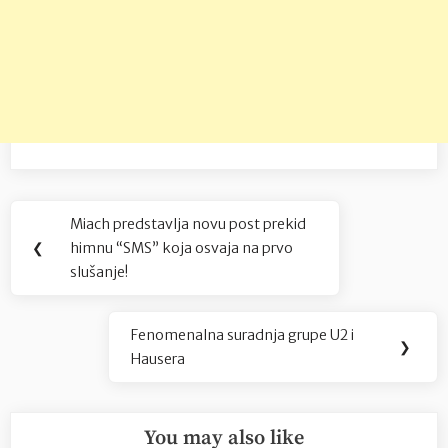
Navigacija
Miach predstavlja novu post prekid
Previous
objava
❮
himnu “SMS” koja osvaja na prvo
Post:
slušanje!
Fenomenalna suradnja grupe U2 i
Next
❯
Hausera
Post:
You may also like