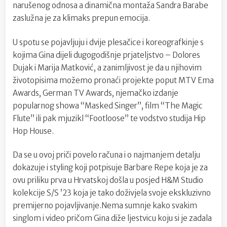
narušenog odnosa a dinamična montaža Sandra Barabe
zaslužna je za klimaks prepun emocija.
U spotu se pojavljuju i dvije plesačice i koreografkinje s
kojima Gina dijeli dugogodišnje prjateljstvo – Dolores
Dujak i Marija Matković, a zanimljivost je da u njihovim
životopisima možemo pronaći projekte poput MTV Ema
Awards, German TV Awards, njemačko izdanje
popularnog showa “Masked Singer”, film “The Magic
Flute” ili pak mjuzikl “Footloose” te vodstvo studija Hip
Hop House.
Da se u ovoj priči povelo računa i o najmanjem detalju
dokazuje i styling koji potpisuje Barbare Repe koja je za
ovu priliku prva u Hrvatskoj došla u posjed H&M Studio
kolekcije S/S ’23 koja je tako doživjela svoje ekskluzivno
premijerno pojavljivanje.Nema sumnje kako svakim
singlom i video pričom Gina diže ljestvicu koju si je zadala