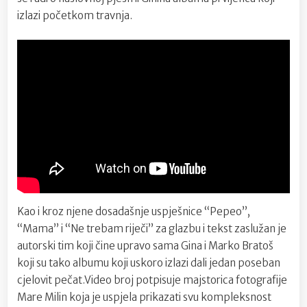
izlazi početkom travnja.
Kao i kroz njene dosadašnje uspješnice “Pepeo”,
“Mama” i “Ne trebam riječi” za glazbu i tekst zaslužan je
autorski tim koji čine upravo sama Gina i Marko Bratoš
koji su tako albumu koji uskoro izlazi dali jedan poseban
cjelovit pečat.Video broj potpisuje majstorica fotografije
Mare Milin koja je uspjela prikazati svu kompleksnost