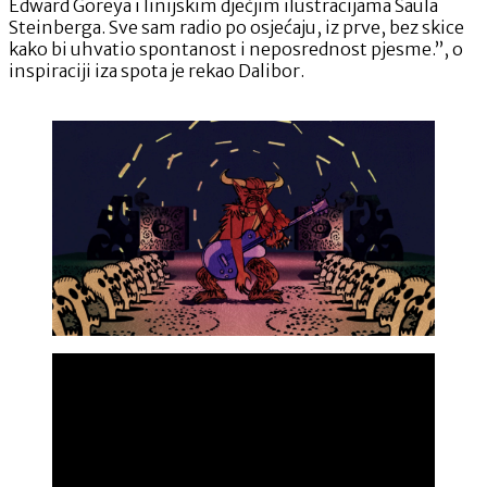
Edward Goreya i linijskim dječjim ilustracijama Saula
Steinberga. Sve sam radio po osjećaju, iz prve, bez skice
kako bi uhvatio spontanost i neposrednost pjesme.”, o
inspiraciji iza spota je rekao Dalibor.