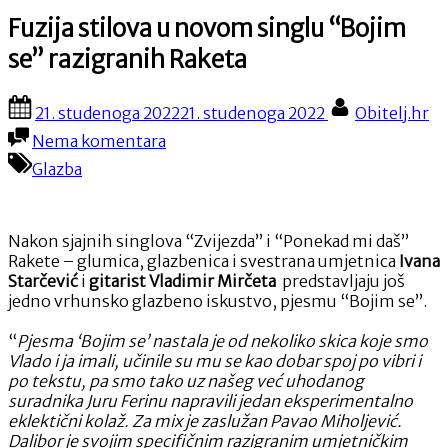
Fuzija stilova u novom singlu “Bojim
se” razigranih Raketa
Posted
By
21. studenoga 2022
21. studenoga 2022
Obitelj.hr
on
na
Nema komentara
Fuzija
Glazba
stilova
u
novom
singlu
Nakon sjajnih singlova “Zvijezda” i “Ponekad mi daš”
“Bojim
Rakete – glumica, glazbenica i svestrana umjetnica
Ivana
se”
Starčević
i
gitarist Vladimir Mirčeta
predstavljaju još
razigranih
jedno vrhunsko glazbeno iskustvo, pjesmu “Bojim se”.
Raketa
“
Pjesma ‘Bojim se’ nastala je od nekoliko skica koje smo
Vlado i ja imali, učinile su mu se kao dobar spoj po vibri i
po tekstu, pa smo tako uz našeg već uhodanog
suradnika Juru Ferinu napravili jedan eksperimentalno
eklektični kolaž. Za mix je zaslužan Pavao Miholjević.
Dalibor je svojim specifičnim razigranim umjetničkim