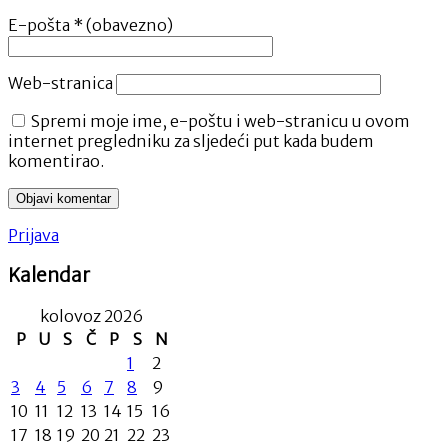
E-pošta
* (obavezno)
Web-stranica
Spremi moje ime, e-poštu i web-stranicu u ovom
internet pregledniku za sljedeći put kada budem
komentirao.
Prijava
Kalendar
kolovoz 2026
P
U
S
Č
P
S
N
1
2
3
4
5
6
7
8
9
10
11
12
13
14
15
16
17
18
19
20
21
22
23