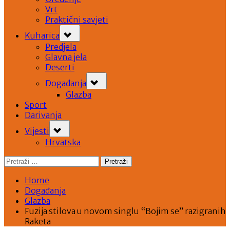
Vrt
Praktični savjeti
Toggle
Kuharica
sub-
menu
Predjela
Glavna jela
Deserti
Toggle
Događanja
sub-
menu
Glazba
Sport
Darivanja
Toggle
Vijesti
sub-
menu
Hrvatska
Pretraži:
Home
Događanja
Glazba
Fuzija stilova u novom singlu “Bojim se” razigranih
Raketa