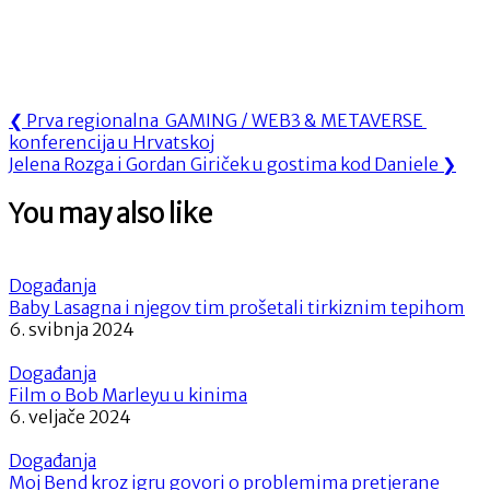
Navigacija
Previous
❮
Prva regionalna GAMING / WEB3 & METAVERSE
Post:
konferencija u Hrvatskoj
objava
Next
Jelena Rozga i Gordan Giriček u gostima kod Daniele
❯
Post:
You may also like
Događanja
Baby Lasagna i njegov tim prošetali tirkiznim tepihom
6. svibnja 2024
Događanja
Film o Bob Marleyu u kinima
6. veljače 2024
Događanja
Moj Bend kroz igru govori o problemima pretjerane