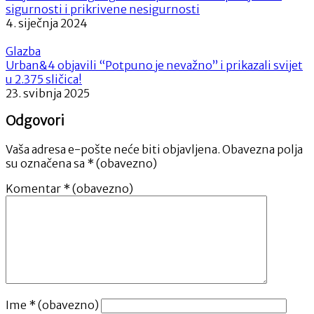
sigurnosti i prikrivene nesigurnosti
4. siječnja 2024
Glazba
Urban&4 objavili “Potpuno je nevažno” i prikazali svijet
u 2.375 sličica!
23. svibnja 2025
Odgovori
Vaša adresa e-pošte neće biti objavljena.
Obavezna polja
su označena sa
* (obavezno)
Komentar
* (obavezno)
Ime
* (obavezno)