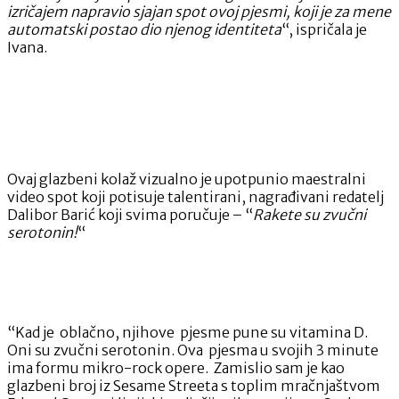
izričajem napravio sjajan spot ovoj pjesmi, koji je za mene
automatski postao dio njenog identiteta
“, ispričala je
Ivana.
Ovaj glazbeni kolaž vizualno je upotpunio maestralni
video spot koji potisuje talentirani, nagrađivani redatelj
Dalibor Barić koji svima poručuje – “
Rakete su zvučni
serotonin!
“
“Kad je oblačno, njihove pjesme pune su vitamina D.
Oni su zvučni serotonin. Ova pjesma u svojih 3 minute
ima formu mikro-rock opere. Zamislio sam je kao
glazbeni broj iz Sesame Streeta s toplim mračnjaštvom