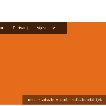
Toggle
ort
Darivanja
Vijesti
sub-
menu
Toggle
sub-
menu
Home
Zdravlje
Dunja – kraljica jeseni ali i lijek