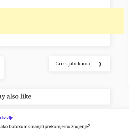
Griz s jabukama
❯
Next
Post:
y also like
dravlje
ako botoxom smanjiti prekomjerno znojenje?