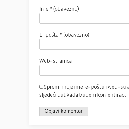
Ime
* (obavezno)
E-pošta
* (obavezno)
Web-stranica
Spremi moje ime, e-poštu i web-stra
sljedeći put kada budem komentirao.