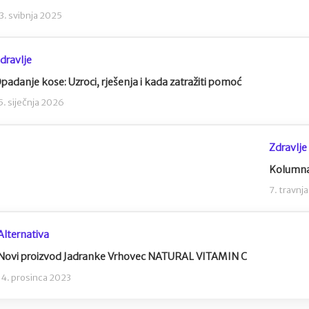
3. svibnja 2025
dravlje
padanje kose: Uzroci, rješenja i kada zatražiti pomoć
5. siječnja 2026
Zdravlje
Kolumna 
7. travnj
Alternativa
Novi proizvod Jadranke Vrhovec NATURAL VITAMIN C
14. prosinca 2023