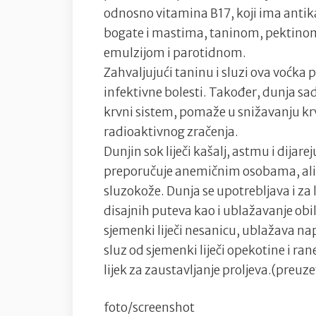
odnosno vitamina B17, koji ima anti
bogate i mastima, taninom, pektino
emulzijom i parotidnom.
Zahvaljujući taninu i sluzi ova voćka p
infektivne bolesti. Također, dunja sadr
krvni sistem, pomaže u snižavanju krv
radioaktivnog zračenja.
Dunjin sok liječi kašalj, astmu i dijar
preporučuje anemičnim osobama, ali i 
sluzokože. Dunja se upotrebljava i za l
disajnih puteva kao i ublažavanje obi
sjemenki liječi nesanicu, ublažava na
sluz od sjemenki liječi opekotine i ran
lijek za zaustavljanje proljeva.(preuze
foto/screenshot