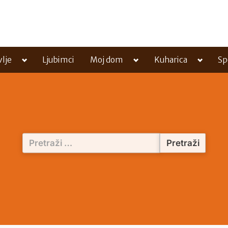
Toggle
Toggle
Toggle
vlje
Ljubimci
Moj dom
Kuharica
Sp
sub-
sub-
sub-
menu
menu
menu
Pretraži: