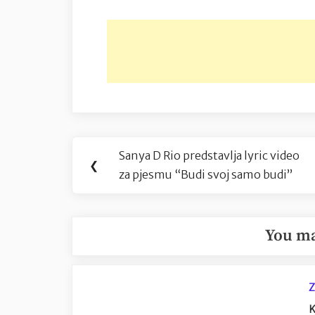
Navigacija
Sanya D Rio predstavlja lyric video
Previous
❮
objava
za pjesmu “Budi svoj samo budi”
Post:
You ma
Z
K