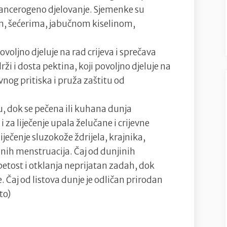
kancerogeno djelovanje. Sjemenke su
m, šećerima, jabučnom kiselinom,
ovoljno djeluje na rad crijeva i sprečava
ži i dosta pektina, koji povoljno djeluje na
nog pritiska i pruža zaštitu od
eju, dok se pečena ili kuhana dunja
za liječenje upala želučane i crijevne
iječenje sluzokože ždrijela, krajnika,
lnih menstruacija. Čaj od dunjinih
petost i otklanja neprijatan zadah, dok
e. Čaj od listova dunje je odličan prirodan
to)