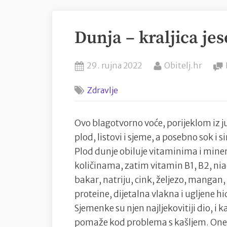
Dunja – kraljica jese
Posted
By
29. rujna 2022
Obitelj.hr
on
Zdravlje
Ovo blagotvorno voće, porijeklom iz jug
plod, listovi i sjeme, a posebno sok i s
Plod dunje obiluje vitaminima i miner
količinama, zatim vitamin B1, B2, niac
bakar, natriju, cink, željezo, mangan, 
proteine, dijetalna vlakna i ugljene hi
Sjemenke su njen najljekovitiji dio, i 
pomaže kod problema s kašljem. One s