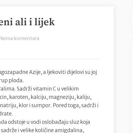
ni ali i lijek
na
Nema komentara
Dunja
–
kraljica
jeseni
ozapadne Azije, a ljekoviti dijelovi su joj
ali
irup ploda.
i
alima. Sadrži vitamin C u velikim
lijek
in, karoten, kalciju, magneziju, kaliju,
natriju, klor i sumpor. Pored toga, sadrži i
drate.
kada odstoje u vodi oslobađaju sluz koja
adrže i velike količine amigdalina,