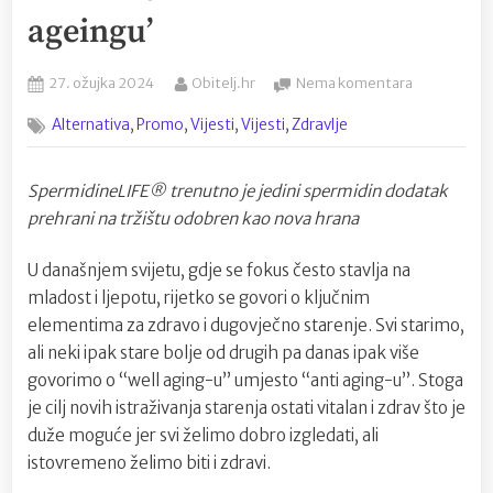
ageingu’
Posted
By
na
27. ožujka 2024
Obitelj.hr
Nema komentara
on
Dugovječno
,
,
,
,
Alternativa
Promo
Vijesti
Vijesti
Zdravlje
i
vitalnost
s
SpermidineLIFE® trenutno je jedini spermidin dodatak
proizvodim
prehrani na tržištu odobren kao nova hrana
SpermidineL
Putovanje
prema
U današnjem svijetu, gdje se fokus često stavlja na
‘well-
mladost i ljepotu, rijetko se govori o ključnim
ageingu’
elementima za zdravo i dugovječno starenje. Svi starimo,
ali neki ipak stare bolje od drugih pa danas ipak više
govorimo o “well aging-u” umjesto “anti aging-u”. Stoga
je cilj novih istraživanja starenja ostati vitalan i zdrav što je
duže moguće jer svi želimo dobro izgledati, ali
istovremeno želimo biti i zdravi.