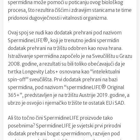
spermidina može pomoći u poticanju ovog biološkog
procesa, što rezultira čišćim i zdravijim stanicama te time
pridonosi dugovječnosti i vitalnosti organizma.
Ovaj spoj se nudi kao dodatak prehrani pod nazivom
SpermidineLIFE®, koji je trenutno jedini spermidin
dodatak prehrani na tržištu odobren kao nova hrana.
Istraživanje spermidina započelo je na Sveučilištu u Grazu
2008. godine, a rezultati su bili toliko obećavajući da je
tvrtka Longevity Labs+ osnovana kao “intelektualni
spin-off” sveučilišta. Prvi dodatak prehrani na bazi
spermidina, pod nazivom “spermidineLIFE® Original
365+”, predstavljen je na tržištu Austrije 2019. godine, a
ubrzo je osvojio i njemačko tržište te ostatak EU i SAD.
Ali što točno čini SpermidineLIFE proizvode tako
posebnima? SpermidineLIFE je svjetski prvi prirodni
dodatak prehrani bogat spermidinom, razvijen pod