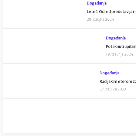
Događanja
Leteći Odred predstavlja no
28. ožujka 2024
Događanja
Potaknuti upitima
19. travnja 2024
Događanja
Radijskim eterom zap
27. ožujka 2023