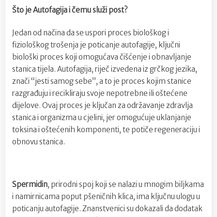
Što je Autofagija i čemu služi post?
Jedan od načina da se uspori proces biološkog i
fiziološkog trošenja je poticanje autofagije, ključni
biološki proces koji omogućava čišćenje i obnavljanje
stanica tijela. Autofagija, riječ izvedena iz grčkog jezika,
znači “jesti samog sebe”, a to je proces kojim stanice
razgrađuju i recikliraju svoje nepotrebne ili oštećene
dijelove. Ovaj proces je ključan za održavanje zdravlja
stanica i organizma u cjelini, jer omogućuje uklanjanje
toksina i oštećenih komponenti, te potiče regeneraciju i
obnovu stanica.
Spermidin
, prirodni spoj koji se nalazi u mnogim biljkama
i namirnicama poput pšeničnih klica, ima ključnu ulogu u
poticanju autofagije. Znanstvenici su dokazali da dodatak