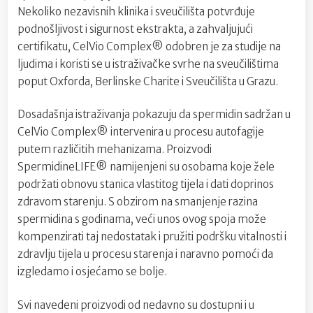
Nekoliko nezavisnih klinika i sveučilišta potvrđuje
podnošljivost i sigurnost ekstrakta, a zahvaljujući
certifikatu, CelVio Complex® odobren je za studije na
ljudima i koristi se u istraživačke svrhe na sveučilištima
poput Oxforda, Berlinske Charite i Sveučilišta u Grazu.
Dosadašnja istraživanja pokazuju da spermidin sadržan u
CelVio Complex® intervenira u procesu autofagije
putem različitih mehanizama. Proizvodi
SpermidineLIFE® namijenjeni su osobama koje žele
podržati obnovu stanica vlastitog tijela i dati doprinos
zdravom starenju. S obzirom na smanjenje razina
spermidina s godinama, veći unos ovog spoja može
kompenzirati taj nedostatak i pružiti podršku vitalnosti i
zdravlju tijela u procesu starenja i naravno pomoći da
izgledamo i osjećamo se bolje.
Svi navedeni proizvodi od nedavno su dostupni i u