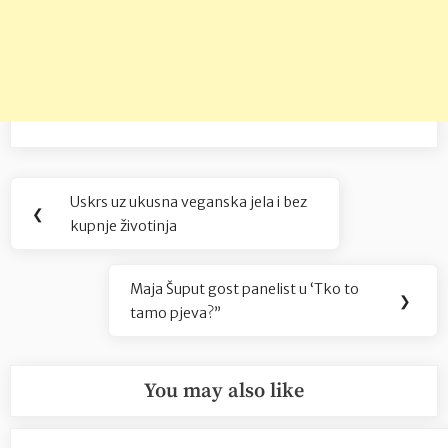
Navigacija
Uskrs uz ukusna veganska jela i bez
Previous
❮
objava
kupnje životinja
Post:
Maja Šuput gost panelist u ‘Tko to
Next
❯
tamo pjeva?”
Post:
You may also like