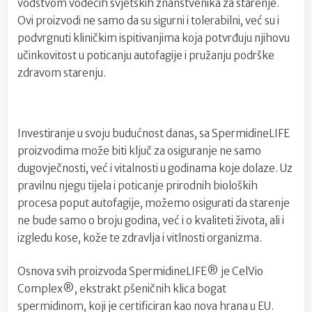
vodstvom vodećih svjetskih znanstvenika za starenje.
Ovi proizvodi ne samo da su sigurni i tolerabilni, već su i
podvrgnuti kliničkim ispitivanjima koja potvrđuju njihovu
učinkovitost u poticanju autofagije i pružanju podrške
zdravom starenju.
Investiranje u svoju budućnost danas, sa SpermidineLIFE
proizvodima može biti ključ za osiguranje ne samo
dugovječnosti, već i vitalnosti u godinama koje dolaze. Uz
pravilnu njegu tijela i poticanje prirodnih bioloških
procesa poput autofagije, možemo osigurati da starenje
ne bude samo o broju godina, već i o kvaliteti života, ali i
izgledu kose, kože te zdravlja i vitlnosti organizma.
Osnova svih proizvoda SpermidineLIFE® je CelVio
Complex®, ekstrakt pšeničnih klica bogat
spermidinom, koji je certificiran kao nova hrana u EU.