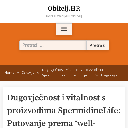
Skip
Obitelj.HR
to
Portal za cijelu obitelj
content
Pretraži:
Dugovječnost i vitalnost s proizvodima
Home
Zdravlje
SpermidineLife: Putovanje prema ‘well-ageingu’
Dugovječnost i vitalnost s
proizvodima SpermidineLife:
Putovanje prema ‘well-