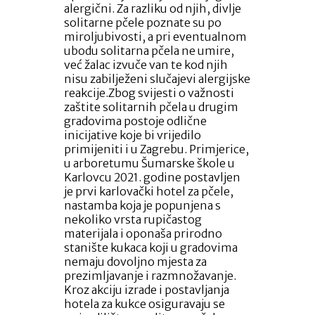
alergični. Za razliku od njih, divlje
solitarne pčele poznate su po
miroljubivosti, a pri eventualnom
ubodu solitarna pčela ne umire,
već žalac izvuče van te kod njih
nisu zabilježeni slučajevi alergijske
reakcije.Zbog svijesti o važnosti
zaštite solitarnih pčela u drugim
gradovima postoje odlične
inicijative koje bi vrijedilo
primijeniti i u Zagrebu. Primjerice,
u arboretumu Šumarske škole u
Karlovcu 2021. godine postavljen
je prvi karlovački hotel za pčele,
nastamba koja je popunjena s
nekoliko vrsta rupičastog
materijala i oponaša prirodno
stanište kukaca koji u gradovima
nemaju dovoljno mjesta za
prezimljavanje i razmnožavanje.
Kroz akciju izrade i postavljanja
hotela za kukce osiguravaju se