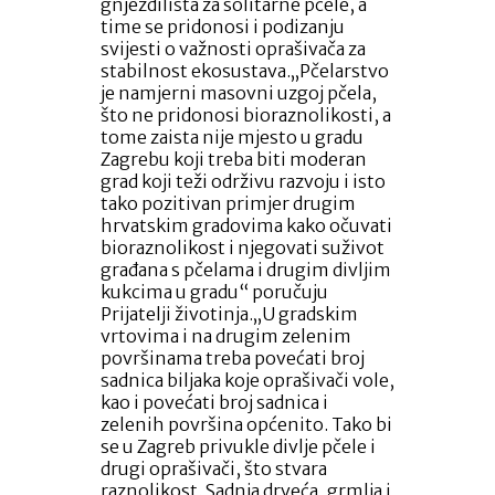
gnjezdilišta za solitarne pčele, a
time se pridonosi i podizanju
svijesti o važnosti oprašivača za
stabilnost ekosustava.„Pčelarstvo
je namjerni masovni uzgoj pčela,
što ne pridonosi bioraznolikosti, a
tome zaista nije mjesto u gradu
Zagrebu koji treba biti moderan
grad koji teži održivu razvoju i isto
tako pozitivan primjer drugim
hrvatskim gradovima kako očuvati
bioraznolikost i njegovati suživot
građana s pčelama i drugim divljim
kukcima u gradu“ poručuju
Prijatelji životinja.„U gradskim
vrtovima i na drugim zelenim
površinama treba povećati broj
sadnica biljaka koje oprašivači vole,
kao i povećati broj sadnica i
zelenih površina općenito. Tako bi
se u Zagreb privukle divlje pčele i
drugi oprašivači, što stvara
raznolikost. Sadnja drveća, grmlja i