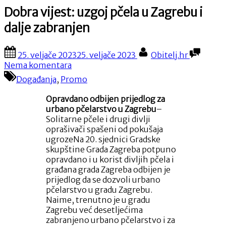
Dobra vijest: uzgoj pčela u Zagrebu i
dalje zabranjen
Posted
By
25. veljače 2023
25. veljače 2023
Obitelj.hr
on
na
Nema komentara
Dobra
Događanja
,
Promo
vijest:
uzgoj
Opravdano odbijen prijedlog za
pčela
urbano pčelarstvo u Zagrebu
–
u
Solitarne pčele i drugi divlji
Zagrebu
oprašivači spašeni od pokušaja
i
ugrozeNa 20. sjednici Gradske
dalje
skupštine Grada Zagreba potpuno
zabranjen
opravdano i u korist divljih pčela i
građana grada Zagreba odbijen je
prijedlog da se dozvoli urbano
pčelarstvo u gradu Zagrebu.
Naime, trenutno je u gradu
Zagrebu već desetljećima
zabranjeno urbano pčelarstvo i za