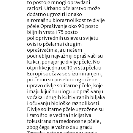
to postoje mnogi opravdani
razlozi. Urbano pčelarstvo može
dodatno ugroziti ionako
siromašnu bioraznolikost te divlje
pčele.Oprašivanje oko 90 posto
biljnih vrsta i 75 posto
poljoprivrednih usjeva u svijetu
ovisi o pčelama i drugim
oprašivačima, a u našem
podneblju najvažniji oprašivači su
kukci, ponajprije divlje pčele. No
otprilike jedna od 10 vrsta pčela u
Europi suočava se s izumiranjem,
pri čemu su posebno ugrožene
upravo divlje solitarne pčele, koje
imaju ključnu ulogu u oprašivanju
voćaka i drugih kultiviranih biljaka
i očuvanju biološke raznolikosti.
Divlje solitarne pčele ugrožene su
i zato što je većina inicijativa
fokusirana na medonosne pčele,
zbog čega je važno da u gradu
Zagrebu ostane zabrana uzgoja