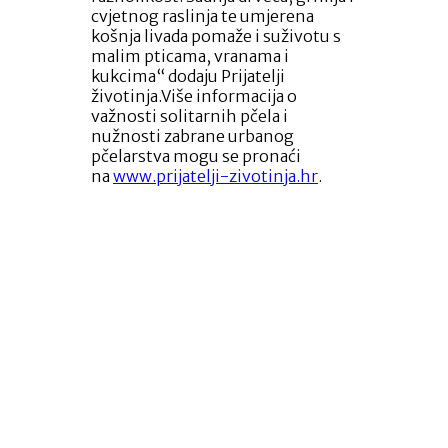
cvjetnog raslinja te umjerena
košnja livada pomaže i suživotu s
malim pticama, vranama i
kukcima“ dodaju Prijatelji
životinja.Više informacija o
važnosti solitarnih pčela i
nužnosti zabrane urbanog
pčelarstva mogu se pronaći
na
www.prijatelji-zivotinja.hr
.