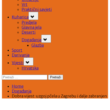
Vrt
Praktični savjeti
Toggle
Kuharica
sub-
menu
Predjela
Glavna jela
Deserti
Toggle
Događanja
sub-
menu
Glazba
Sport
Darivanja
Toggle
Vijesti
sub-
menu
Hrvatska
Pretraži:
Home
Događanja
Dobra vijest: uzgoj pčela u Zagrebu i dalje zabranjen