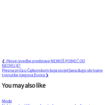
Navigacija
Previous
❮
/Nove izvedbe predstave NEMOŠ POBJEĆ OD
Post:
NEDJELJE!
objava
Next
Plesna priča o Čajkovskom koja osvjetljava dugo skrivane
Post:
trenutke njegova života
❯
You may also like
Moda