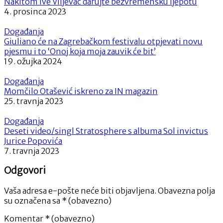
Nakitom Ive Viljevac darujte bezvremensku ljepotu
4. prosinca 2023
Događanja
Giuliano će na Zagrebačkom festivalu otpjevati novu
pjesmu i to ‘Onoj koja moja zauvik će bit’
19. ožujka 2024
Događanja
Momčilo Otašević iskreno za IN magazin
25. travnja 2023
Događanja
Deseti video/singl Stratosphere s albuma Sol invictus
Jurice Popovića
7. travnja 2023
Odgovori
Vaša adresa e-pošte neće biti objavljena.
Obavezna polja
su označena sa
* (obavezno)
Komentar
* (obavezno)