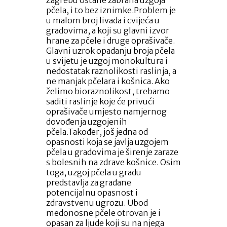
pčela, i to bez iznimke.Problem je
u malom broj livada i cvijeća u
gradovima, a koji su glavni izvor
hrane za pčele i druge oprašivače.
Glavni uzrok opadanju broja pčela
u svijetu je uzgoj monokultura i
nedostatak raznolikosti raslinja, a
ne manjak pčelara i košnica. Ako
želimo bioraznolikost, trebamo
saditi raslinje koje će privući
oprašivače umjesto namjernog
dovođenja uzgojenih
pčela.Također, još jedna od
opasnosti koja se javlja uzgojem
pčela u gradovima je širenje zaraze
s bolesnih na zdrave košnice. Osim
toga, uzgoj pčela u gradu
predstavlja za građane
potencijalnu opasnost i
zdravstvenu ugrozu. Ubod
medonosne pčele otrovan je i
opasan za ljude koji su na njega