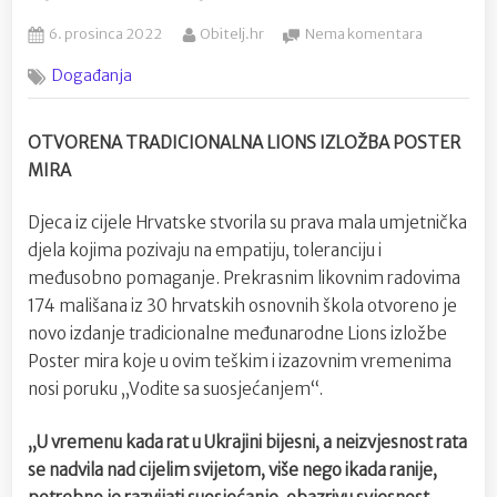
Posted
By
na
6. prosinca 2022
Obitelj.hr
Nema komentara
on
Djeca
Događanja
iz
cijele
Hrvatske
OTVORENA TRADICIONALNA LIONS IZLOŽBA POSTER
nacrtala
MIRA
prava
umjetničk
djela
Djeca iz cijele Hrvatske stvorila su prava mala umjetnička
sa
djela kojima pozivaju na empatiju, toleranciju i
dirljivom
međusobno pomaganje. Prekrasnim likovnim radovima
porukom
174 mališana iz 30 hrvatskih osnovnih škola otvoreno je
novo izdanje tradicionalne međunarodne Lions izložbe
Poster mira koje u ovim teškim i izazovnim vremenima
nosi poruku „Vodite sa suosjećanjem“.
„U
vremenu kada rat u Ukrajini bijesni, a neizvjesnost rata
se nadvila nad cijelim svijetom, više nego ikada ranije,