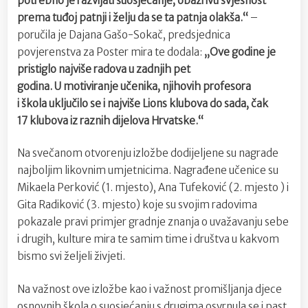
potrebno je razvijati suosjećanje, obazrivu svjesnost
prema tuđoj patnji i želju da se ta patnja olakša.
“
–
poručila je Dajana Gašo-Sokač, predsjednica
povjerenstva za Poster mira te dodala:
„
Ove godine je
pristiglo najviše radova u zadnjih pet
godina. U motiviranje učenika, njihovih profesora
i škola uključilo se i najviše Lions klubova do sada, čak
17 klubova iz raznih dijelova Hrvatske.“
Na svečanom otvorenju izložbe dodijeljene su nagrade
najboljim likovnim umjetnicima. Nagrađene učenice su
Mikaela Perković (1. mjesto), Ana Tufeković (2. mjesto ) i
Gita Radiković (3. mjesto) koje su svojim radovima
pokazale pravi primjer gradnje znanja o uvažavanju sebe
i drugih, kulture mira te samim time i društva u kakvom
bismo svi željeli živjeti.
Na važnost ove izložbe kao i važnost promišljanja djece
osnovnih škola o suosjećanju s drugima osvrnula se i past