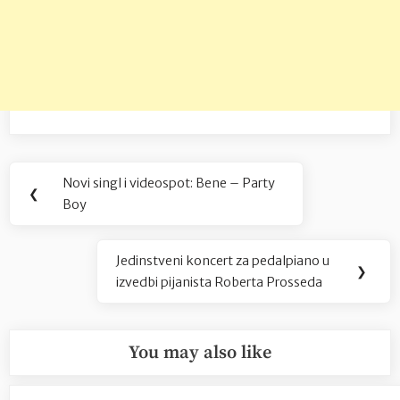
Navigacija
Novi singl i videospot: Bene – Party
Previous
❮
objava
Boy
Post:
Jedinstveni koncert za pedalpiano u
Next
❯
izvedbi pijanista Roberta Prosseda
Post:
You may also like