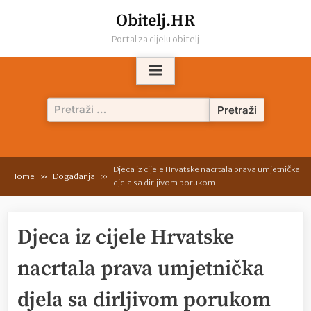
Skip
Obitelj.HR
to
Portal za cijelu obitelj
content
Pretraži:
Djeca iz cijele Hrvatske nacrtala prava umjetnička
Home
Događanja
djela sa dirljivom porukom
Djeca iz cijele Hrvatske
nacrtala prava umjetnička
djela sa dirljivom porukom