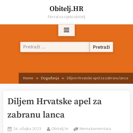
Skip
Obitelj.HR
to
Portal za cijelu obitelj
content
Pretraži:
Home
Događanja
Diljem Hrvatske apel za zabranu lanca
Diljem Hrvatske apel za
zabranu lanca
Posted
By
na
24. ožujka 2023
Obitelj.hr
Nema komentara