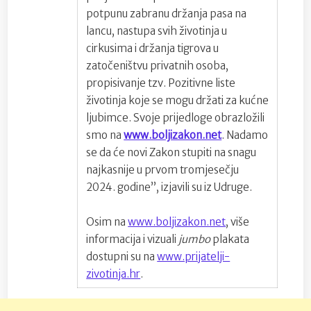
potpunu zabranu držanja pasa na
lancu, nastupa svih životinja u
cirkusima i držanja tigrova u
zatočeništvu privatnih osoba,
propisivanje tzv. Pozitivne liste
životinja koje se mogu držati za kućne
ljubimce. Svoje prijedloge obrazložili
smo na
www.boljizakon.net
. Nadamo
se da će novi Zakon stupiti na snagu
najkasnije u prvom tromjesečju
2024. godine”, izjavili su iz Udruge.
Osim na
www.boljizakon.net
, više
informacija i vizuali
jumbo
plakata
dostupni su na
www.prijatelji-
zivotinja.hr
.