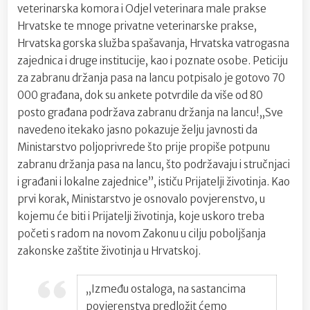
veterinarska komora i Odjel veterinara male prakse
Hrvatske te mnoge privatne veterinarske prakse,
Hrvatska gorska služba spašavanja, Hrvatska vatrogasna
zajednica i druge institucije, kao i poznate osobe. Peticiju
za zabranu držanja pasa na lancu potpisalo je gotovo 70
000 građana, dok su ankete potvrdile da više od 80
posto građana podržava zabranu držanja na lancu!„Sve
navedeno itekako jasno pokazuje želju javnosti da
Ministarstvo poljoprivrede što prije propiše potpunu
zabranu držanja pasa na lancu, što podržavaju i stručnjaci
i građani i lokalne zajednice”, ističu Prijatelji životinja. Kao
prvi korak, Ministarstvo je osnovalo povjerenstvo, u
kojemu će biti i Prijatelji životinja, koje uskoro treba
početi s radom na novom Zakonu u cilju poboljšanja
zakonske zaštite životinja u Hrvatskoj.
„Između ostaloga, na sastancima
povjerenstva predložit ćemo