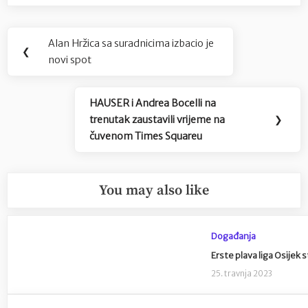
Navigacija
Alan Hržica sa suradnicima izbacio je
Previous
❮
objava
novi spot
Post:
HAUSER i Andrea Bocelli na
Next
trenutak zaustavili vrijeme na
❯
Post:
čuvenom Times Squareu
You may also like
Događanja
Erste plava liga Osijek 
25. travnja 2023