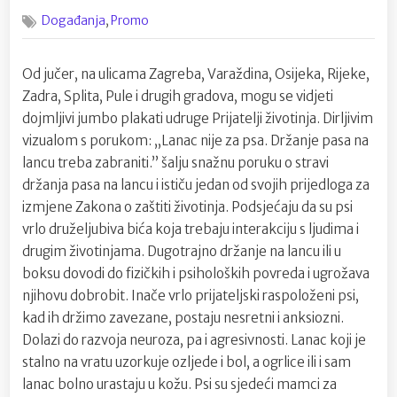
on
Diljem
,
Događanja
Promo
Hrvatske
apel
za
Od jučer, na ulicama Zagreba, Varaždina, Osijeka, Rijeke,
zabranu
Zadra, Splita, Pule i drugih gradova, mogu se vidjeti
lanca
dojmljivi jumbo plakati udruge Prijatelji životinja. Dirljivim
vizualom s porukom: „Lanac nije za psa. Držanje pasa na
lancu treba zabraniti.” šalju snažnu poruku o stravi
držanja pasa na lancu i ističu jedan od svojih prijedloga za
izmjene Zakona o zaštiti životinja. Podsjećaju da su psi
vrlo druželjubiva bića koja trebaju interakciju s ljudima i
drugim životinjama. Dugotrajno držanje na lancu ili u
boksu dovodi do fizičkih i psiholoških povreda i ugrožava
njihovu dobrobit. Inače vrlo prijateljski raspoloženi psi,
kad ih držimo zavezane, postaju nesretni i anksiozni.
Dolazi do razvoja neuroza, pa i agresivnosti. Lanac koji je
stalno na vratu uzorkuje ozljede i bol, a ogrlice ili i sam
lanac bolno urastaju u kožu. Psi su sjedeći mamci za