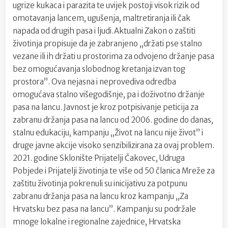
ugrize kukaca i parazita te uvijek postoji visok rizik od
omotavanja lancem, ugušenja, maltretiranja ili čak
napada od drugih pasa i ljudi.Aktualni Zakon o zaštiti
životinja propisuje da je zabranjeno „držati pse stalno
vezane ili ih držati u prostorima za odvojeno držanje pasa
bez omogućavanja slobodnog kretanja izvan tog
prostora”. Ova nejasna i neprovediva odredba
omogućava stalno višegodišnje, pa i doživotno držanje
pasa na lancu. Javnost je kroz potpisivanje peticija za
zabranu držanja pasa na lancu od 2006. godine do danas,
stalnu edukaciju, kampanju „Život na lancu nije život” i
druge javne akcije visoko senzibilizirana za ovaj problem.
2021. godine Sklonište Prijatelji Čakovec, Udruga
Pobjede i Prijatelji životinja te više od 50 članica Mreže za
zaštitu životinja pokrenuli su inicijativu za potpunu
zabranu držanja pasa na lancu kroz kampanju „Za
Hrvatsku bez pasa na lancu”. Kampanju su podržale
mnoge lokalne i regionalne zajednice, Hrvatska