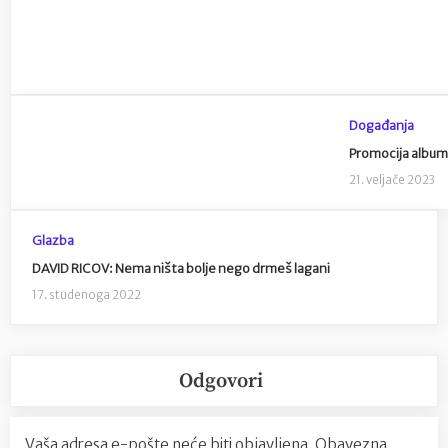
Događanja
Promocija albuma
21. veljače 2023
Glazba
DAVID RICOV: Nema ništa bolje nego drmeš lagani
17. studenoga 2022
Odgovori
Vaša adresa e-pošte neće biti objavljena.
Obavezna