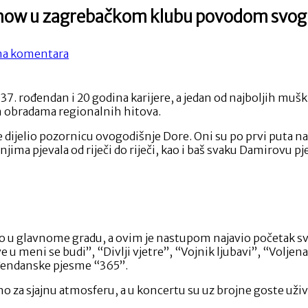
show u zagrebačkom klubu povodom svog r
na
a komentara
Damir
Kedžo
uz
. rođendan i 20 godina karijere, a jedan od najboljih muški
goste
m obradama regionalnih hitova.
s
Dore
je dijelio pozornicu ovogodišnje Dore. Oni su po prvi puta n
napravio
jima pjevala od riječi do riječi, kao i baš svaku Damirovu p
show
u
zagrebačkom
klubu
povodom
svog
o u glavnome gradu, a ovim je nastupom najavio početak svoje
rođendana
 meni se budi”, “Divlji vjetre”, “Vojnik ljubavi”, “Voljena 
i
rođendanske pjesme “365”.
20
godina
 za sjajnu atmosferu, a u koncertu su uz brojne goste uživali
karijere!