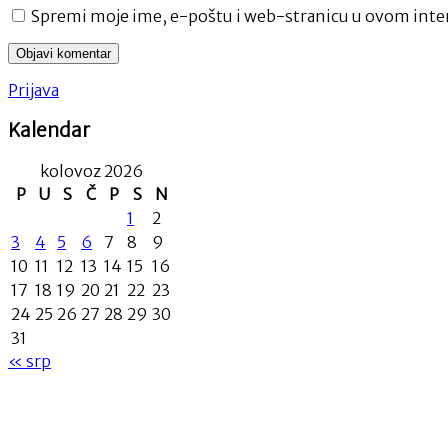
Spremi moje ime, e-poštu i web-stranicu u ovom inter
Prijava
Kalendar
kolovoz 2026
P
U
S
Č
P
S
N
1
2
3
4
5
6
7
8
9
10
11
12
13
14
15
16
17
18
19
20
21
22
23
24
25
26
27
28
29
30
31
« srp