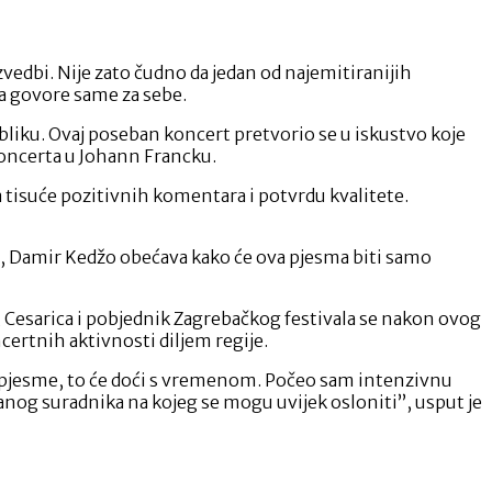
izvedbi. Nije zato čudno da jedan od najemitiranijih
ma govore same za sebe.
bliku. Ovaj poseban koncert pretvorio se u iskustvo koje
koncerta u Johann Francku.
a tisuće pozitivnih komentara i potvrdu kvalitete.
ću, Damir Kedžo obećava kako će ova pjesma biti samo
 Cesarica i pobjednik Zagrebačkog festivala se nakon ovog
ertnih aktivnosti diljem regije.
čne pjesme, to će doći s vremenom. Počeo sam intenzivnu
og suradnika na kojeg se mogu uvijek osloniti”, usput je