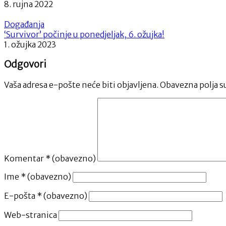
8. rujna 2022
Događanja
‘Survivor’ počinje u ponedjeljak, 6. ožujka!
1. ožujka 2023
Odgovori
Vaša adresa e-pošte neće biti objavljena.
Obavezna polja s
Komentar
* (obavezno)
Ime
* (obavezno)
E-pošta
* (obavezno)
Web-stranica