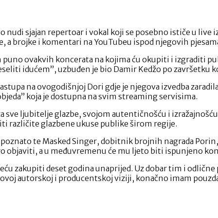
o nudi sjajan repertoar i vokal koji se posebno ističe u live 
ike, a brojke i komentari na YouTubeu ispod njegovih pjesa
 puno ovakvih koncerata na kojima ću okupiti i izgraditi pu
veseliti idućem”, uzbuđen je bio Damir Kedžo po završetku 
nastupa na ovogodišnjoj Dori gdje je njegova izvedba zaradil
bjeda” koja je dostupna na svim streaming servisima.
za sve ljubitelje glazbe, svojom autentičnošću i izražajnoš
i različite glazbene ukuse publike širom regije.
 poznato te Masked Singer, dobitnik brojnih nagrada Porin,
 objaviti, a u međuvremenu će mu ljeto biti ispunjeno konc
ju neću zakupiti deset godina unaprijed. Uz dobar tim i odli
oj autorskoj i producentskoj viziji, konačno imam pouzdan