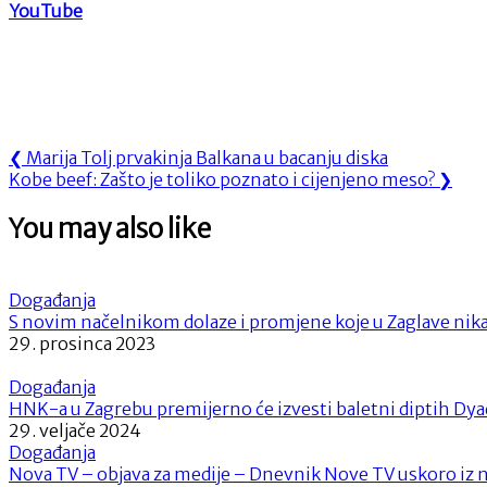
YouTube
Navigacija
Previous
❮
Marija Tolj prvakinja Balkana u bacanju diska
Next
Post:
Kobe beef: Zašto je toliko poznato i cijenjeno meso?
❯
objava
Post:
You may also like
Događanja
S novim načelnikom dolaze i promjene koje u Zaglave nik
29. prosinca 2023
Događanja
HNK-a u Zagrebu premijerno će izvesti baletni diptih Dy
29. veljače 2024
Događanja
Nova TV – objava za medije – Dnevnik Nove TV uskoro iz 