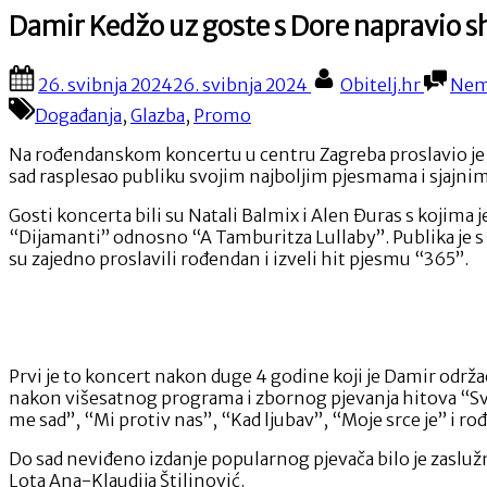
Damir Kedžo uz goste s Dore napravio 
Posted
By
26. svibnja 2024
26. svibnja 2024
Obitelj.hr
Nem
on
Događanja
,
Glazba
,
Promo
Na rođendanskom koncertu u centru Zagreba proslavio je 37
sad rasplesao publiku svojim najboljim pjesmama i sjajni
Gosti koncerta bili su Natali Balmix i Alen Đuras s kojima 
“Dijamanti” odnosno “A Tamburitza Lullaby”. Publika je s n
su zajedno proslavili rođendan i izveli hit pjesmu “365”.
Prvi je to koncert nakon duge 4 godine koji je Damir održa
nakon višesatnog programa i zbornog pjevanja hitova “Sve u
me sad”, “Mi protiv nas”, “Kad ljubav”, “Moje srce je” i 
Do sad neviđeno izdanje popularnog pjevača bilo je zaslužno
Lota Ana-Klaudija Štilinović.