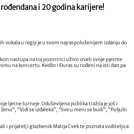
ođendana i 20 godina karijere!
h vokala u regiji je u svom najraspoloženijem izdanju do
akon nastupa na toj pozornici uživo izveli svoje pjesme
jesmu na koncertu. Kedžo i Đuras su rođeni na isti dan pa
 ljetne turneje. Oduševljena publika tražila je još i
ženo”, “Vidi se izdaleka”, “Sve u meni se budi”, “Poljubi
 i prijatelj i glazbenik Matija Cvek te poznata voditeljica