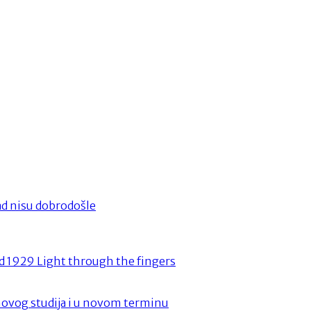
ad nisu dobrodošle
ad 1929 Light through the fingers
novog studija i u novom terminu