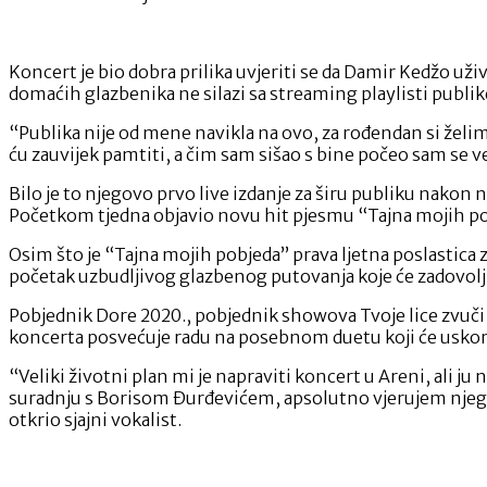
Koncert je bio dobra prilika uvjeriti se da Damir Kedžo uživ
domaćih glazbenika ne silazi sa streaming playlisti publ
“Publika nije od mene navikla na ovo, za rođendan si želim
ću zauvijek pamtiti, a čim sam sišao s bine počeo sam se 
Bilo je to njegovo prvo live izdanje za širu publiku nakon 
Početkom tjedna objavio novu hit pjesmu “Tajna mojih po
Osim što je “Tajna mojih pobjeda” prava ljetna poslastica 
početak uzbudljivog glazbenog putovanja koje će zadovoljit
Pobjednik Dore 2020., pobjednik showova Tvoje lice zvuči
koncerta posvećuje radu na posebnom duetu koji će uskoro
“Veliki životni plan mi je napraviti koncert u Areni, ali 
suradnju s Borisom Đurđevićem, apsolutno vjerujem njegov
otkrio sjajni vokalist.