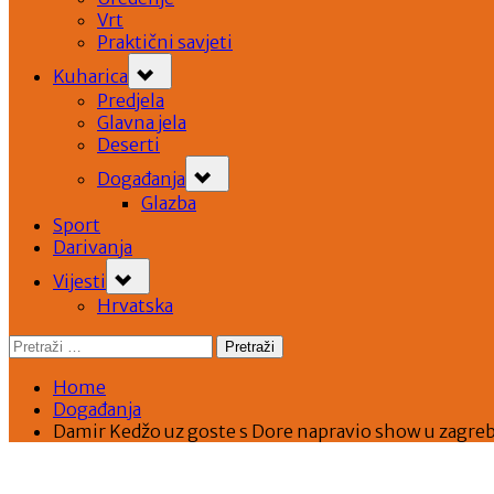
Vrt
Praktični savjeti
Toggle
Kuharica
sub-
menu
Predjela
Glavna jela
Deserti
Toggle
Događanja
sub-
menu
Glazba
Sport
Darivanja
Toggle
Vijesti
sub-
menu
Hrvatska
Pretraži:
Home
Događanja
Damir Kedžo uz goste s Dore napravio show u zagre