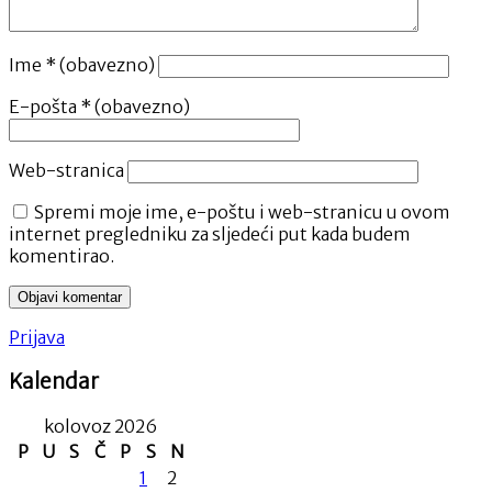
Ime
* (obavezno)
E-pošta
* (obavezno)
Web-stranica
Spremi moje ime, e-poštu i web-stranicu u ovom
internet pregledniku za sljedeći put kada budem
komentirao.
Prijava
Kalendar
kolovoz 2026
P
U
S
Č
P
S
N
1
2