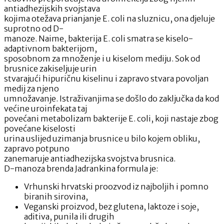
antiadhezijskih svojstava
kojima otežava prianjanje E. coli na sluznicu, ona djeluje
suprotno od D-
manoze. Naime, bakterija E. coli smatra se kiselo-
adaptivnom bakterijom,
sposobnom za množenje i u kiselom mediju. Sok od
brusnice zakiseljuje urin
stvarajući hipuričnu kiselinu i zapravo stvara povoljan
medij za njeno
umnožavanje. Istraživanjima se došlo do zaključka da kod
većine uroinfekata taj
povećani metabolizam bakterije E. coli, koji nastaje zbog
povećane kiselosti
urina uslijed uzimanja brusnice u bilo kojem obliku,
zapravo potpuno
zanemaruje antiadhezijska svojstva brusnica.
D-manoza brenda Jadrankina formula je:
Vrhunski hrvatski proozvod iz najboljih i pomno
biranih sirovina,
Veganski proizvod, bez glutena, laktoze i soje,
aditiva, punila ili drugih