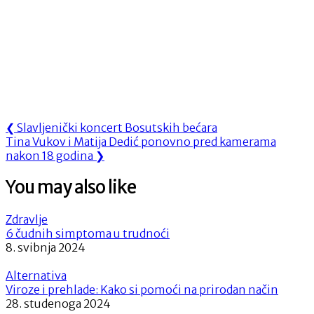
Navigacija
Previous
❮
Slavljenički koncert Bosutskih bećara
Next
Post:
Tina Vukov i Matija Dedić ponovno pred kamerama
objava
Post:
nakon 18 godina
❯
You may also like
Zdravlje
6 čudnih simptoma u trudnoći
8. svibnja 2024
Alternativa
Viroze i prehlade: Kako si pomoći na prirodan način
28. studenoga 2024