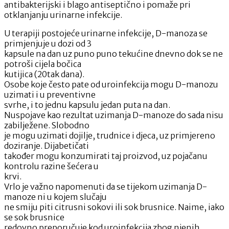
antibakterijski i blago antiseptično i pomaže pri
otklanjanju urinarne infekcije.
U terapiji postojeće urinarne infekcije, D-manoza se
primjenjuje u dozi od 3
kapsule na dan uz puno puno tekućine dnevno dok se ne
potroši cijela bočica
kutijica (20tak dana).
Osobe koje često pate od uroinfekcija mogu D-manozu
uzimati i u preventivne
svrhe, i to jednu kapsulu jedan puta na dan.
Nuspojave kao rezultat uzimanja D-manoze do sada nisu
zabilježene. Slobodno
je mogu uzimati dojilje, trudnice i djeca, uz primjereno
doziranje. Dijabetičati
također mogu konzumirati taj proizvod, uz pojačanu
kontrolu razine šećera u
krvi.
Vrlo je važno napomenuti da se tijekom uzimanja D-
manoze ni u kojem slučaju
ne smiju piti citrusni sokovi ili sok brusnice. Naime, iako
se sok brusnice
redovno preporučuje kod uroinfekcija zbog njenih