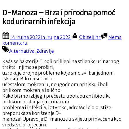
D-Manoza – Brza i prirodna pomoć
kod urinarnih infekcija
Posted
By
14. rujna 2022
14. rujna 2022
Obitelj.hr
Nema
on
na
komentara
D-
Alternativa
,
Zdravlje
Manoza
–
Kada se bakterija E. coli prilijepi na stijenke urinarnog
Brza
trakta i njima se proširi,
i
uzrokuje brojne probleme koje smo svi bar jednom
prirodna
iskusili. Bilo da se radi o
pomoć
učestalom mokrenju, neugodnom pritisku i boli
kod
prilikom mokrenja i slično.
urinarnih
Kako bismo izbjegli prečestu uporabu antibiotika
infekcija
prilikom otklanjanja urinarnih
problema i infekcija, iz tvrtke JadroMel d.o.o. stiže
preporuka za korištenje D-
manoze! Upravo je D-manoza u svijetu prihvaćena kao
sredstvo broj jedan u