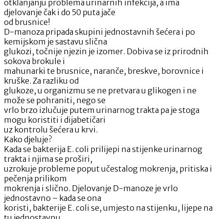
otklanjanju problema urinarnih infekcija, a ima
djelovanje čak i do 50 puta jače
od brusnice!
D-manoza pripada skupini jednostavnih šećera i po
kemijskom je sastavu slična
glukozi, točnije njezin je izomer. Dobiva se iz prirodnih
sokova brokule i
mahunarki te brusnice, naranče, breskve, borovnice i
kruške. Za razliku od
glukoze, u organizmu se ne pretvara u glikogen i ne
može se pohraniti, nego se
vrlo brzo izlučuje putem urinarnog trakta pa je stoga
mogu koristiti i dijabetičari
uz kontrolu šećera u krvi.
Kako djeluje?
Kada se bakterija E. coli prilijepi na stijenke urinarnog
trakta i njima se proširi,
uzrokuje probleme poput učestalog mokrenja, pritiska i
pečenja prilikom
mokrenja i slično. Djelovanje D-manoze je vrlo
jednostavno – kada se ona
koristi, bakterije E. coli se, umjesto na stijenku, lijepe na
tu jednostavnu