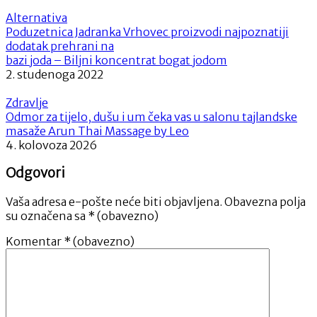
Alternativa
Poduzetnica Jadranka Vrhovec proizvodi najpoznatiji
dodatak prehrani na
bazi joda – Biljni koncentrat bogat jodom
2. studenoga 2022
Zdravlje
Odmor za tijelo, dušu i um čeka vas u salonu tajlandske
masaže Arun Thai Massage by Leo
4. kolovoza 2026
Odgovori
Vaša adresa e-pošte neće biti objavljena.
Obavezna polja
su označena sa
* (obavezno)
Komentar
* (obavezno)