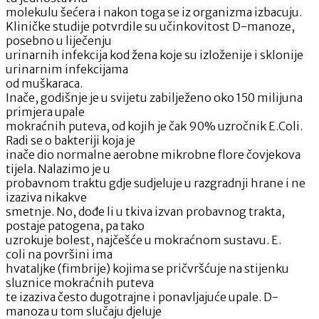
molekulu šećera i nakon toga se iz organizma izbacuju.
Kliničke studije potvrdile su učinkovitost D-manoze,
posebno u liječenju
urinarnih infekcija kod žena koje su izloženije i sklonije
urinarnim infekcijama
od muškaraca.
Inače, godišnje je u svijetu zabilježeno oko 150 milijuna
primjera upale
mokraćnih puteva, od kojih je čak 90% uzročnik E.Coli.
Radi se o bakteriji koja je
inače dio normalne aerobne mikrobne flore čovjekova
tijela. Nalazimo je u
probavnom traktu gdje sudjeluje u razgradnji hrane i ne
izaziva nikakve
smetnje. No, dođe li u tkiva izvan probavnog trakta,
postaje patogena, pa tako
uzrokuje bolest, najčešće u mokraćnom sustavu. E.
coli na površini ima
hvataljke (fimbrije) kojima se pričvršćuje na stijenku
sluznice mokraćnih puteva
te izaziva često dugotrajne i ponavljajuće upale. D-
manoza u tom slučaju djeluje