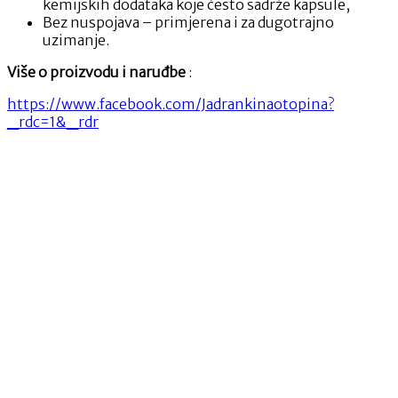
kemijskih dodataka koje često sadrže kapsule,
Bez nuspojava – primjerena i za dugotrajno
uzimanje.
Više o proizvodu i naruđbe
:
https://www.facebook.com/Jadrankinaotopina?
_rdc=1&_rdr