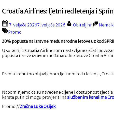
Croatia Airlines: ljetni red letenja i Spr
Posted
By
7. veljače 2026
7. veljače 2026
Obitelj.hr
Nema k
on
Promo
30% popusta na izravne međunarodne letove uz kod SPRIN
U suradnji s Croatia Airlinesom nastavljamo jačati povezano
popusta na sve izravne međunarodne letove Croatia Airl
Prema trenutno objavljenom ljetnom redu letenja, Croatia Ai
Napominjemo da su navedene cijene i dostupnost sjedala pro
karata putnici mogu provjeriti na
službenim kanalima Croa
Promo //
Zračna Luka Osijek