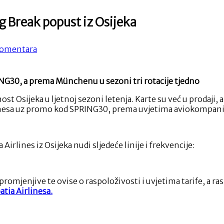
ing Break popust iz Osijeka
na
omentara
Croatia
Airlines:
ljetni
G30, a prema Münchenu u sezoni tri rotacije tjedno
red
letenja
st Osijeka u ljetnoj sezoni letenja. Karte su već u prodaji,
i
inesa uz promo kod SPRING30, prema uvjetima aviokompani
Spring
Break
popust
iz
rlines iz Osijeka nudi sljedeće linije i frekvencije:
Osijeka
mjenjive te ovise o raspoloživosti i uvjetima tarife, a rasp
tia Airlinesa.