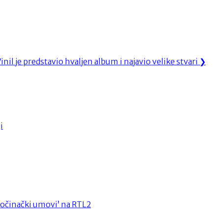
 je predstavio hvaljen album i najavio velike stvari
❯
i
Zločinački umovi’ na RTL2