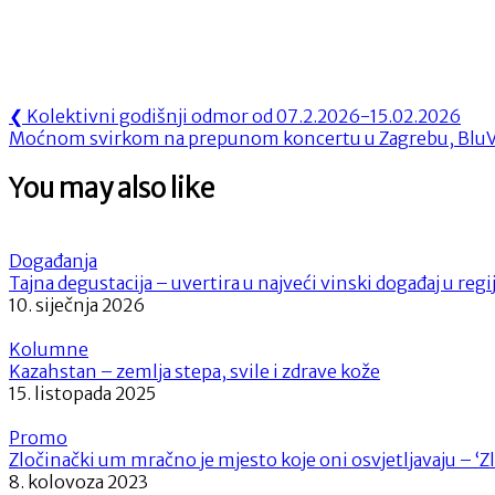
Navigacija
Previous
❮
Kolektivni godišnji odmor od 07.2.2026-15.02.2026
Next
Post:
Moćnom svirkom na prepunom koncertu u Zagrebu, BluVinil
objava
Post:
You may also like
Događanja
Tajna degustacija – uvertira u najveći vinski događaj u regij
10. siječnja 2026
Kolumne
Kazahstan – zemlja stepa, svile i zdrave kože
15. listopada 2025
Promo
Zločinački um mračno je mjesto koje oni osvjetljavaju – ‘
8. kolovoza 2023