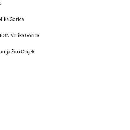
a
elika Gorica
SPON Velika Gorica
onija Žito Osijek