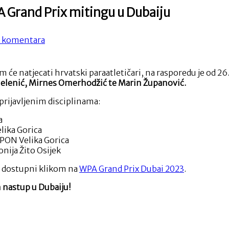
A Grand Prix mitingu u Dubaiju
na
 komentara
Četvero
hrvatskih
paraatletičara
će natjecati hrvatski paraatletičari, na rasporedu je od 26. 
na
 Jelenić, Mirnes Omerhodžić te Marin Županović.
WPA
Grand
rijavljenim disciplinama:
Prix
mitingu
a
u
elika Gorica
Dubaiju
SPON Velika Gorica
onija Žito Osijek
 će dostupni klikom na
WPA Grand Prix Dubai 2023
.
n nastup u Dubaiju!