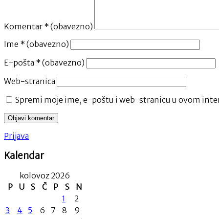
Komentar
* (obavezno)
Ime
* (obavezno)
E-pošta
* (obavezno)
Web-stranica
Spremi moje ime, e-poštu i web-stranicu u ovom inter
Prijava
Kalendar
kolovoz 2026
P
U
S
Č
P
S
N
1
2
3
4
5
6
7
8
9