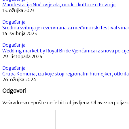
Manifestacija Noć zvijezda, mode i kulture u Rovinju
13. ožujka 2023
Događanja
Sredina svibnja je rezervirana za međimurski festival vin
14. svibnja 2023
Događanja
Wedding market by Royal Bride Vjenčanica iz snova po cije
29. listopada 2024
Događanja
Grupa Komuna, iza koje stoji regionalni hitmejker, otkril
26. ožujka 2024
Odgovori
Vaša adresa e-pošte neće biti objavljena.
Obavezna polja s