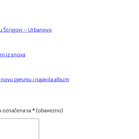
a u Štrigovi – Urbanovo
ni iz snova
a novu pjesmu i najavila album
u označena sa
* (obavezno)