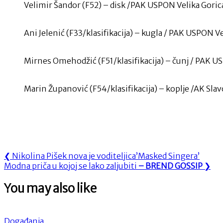
Velimir Šandor (F52) – disk /PAK USPON Velika Goric
Ani Jelenić (F33/klasifikacija) – kugla / PAK USPON V
Mirnes Omehodžić (F51/klasifikacija) – čunj / PAK U
Marin Županović (F54/klasifikacija) – koplje /AK Slav
Navigacija
Previous
❮
Nikolina Pišek nova je voditeljica’Masked Singera’
Next
Post:
Modna priča u kojoj se lako zaljubiti
– BREND GOSSIP
❯
objava
Post:
You may also like
Događanja