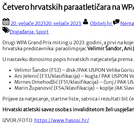
Četvero hrvatskih paraatletičara na WP
Posted
By
20. veljače 2023
20. veljače 2023
Obitelj.hr
Nema
on
Događanja
,
Sport
Drugi WPA Grand Prix miting u 2023. godini, a prvi na kojem 
hrvatska predstavnika: paraolimpijac
Velimir Šandor, Ani
U nastavku donosimo popis hrvatskih natjecatelja prema p
Velimir Šandor (F52) – disk /PAK USPON Velika Goric
Ani Jelenić (F33/klasifikacija) – kugla / PAK USPON V
Mirnes Omehodžić (F51/klasifikacija) – čunj / PAK U
Marin Županović (F54/klasifikacija) – koplje /AK Slav
Prijave za natjecanje, startne liste, satnica i rezultati bit
Hrvatski atletski savez osoba s invaliditetom želi uspješa
IZVOR /FOTO :
https://www.hasosi.hr/