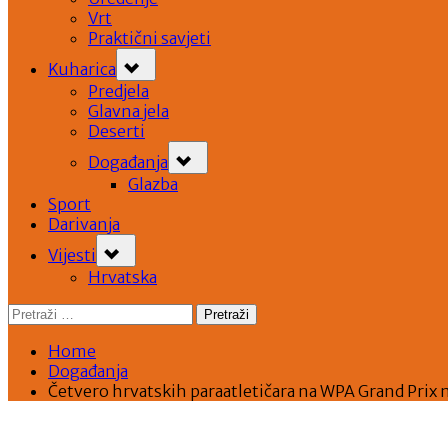
Vrt
Praktični savjeti
Toggle
Kuharica
sub-
menu
Predjela
Glavna jela
Deserti
Toggle
Događanja
sub-
menu
Glazba
Sport
Darivanja
Toggle
Vijesti
sub-
menu
Hrvatska
Pretraži:
Home
Događanja
Četvero hrvatskih paraatletičara na WPA Grand Prix 