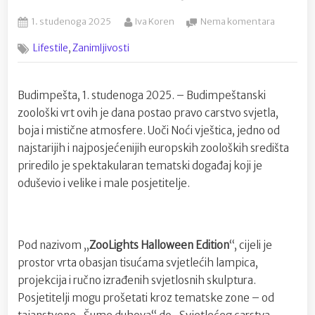
Posted
By
na
1. studenoga 2025
Iva Koren
Nema komentara
on
Budimpeš
,
Lifestile
Zanimljivosti
zoo
pretvore
u
Budimpešta, 1. studenoga 2025. – Budimpeštanski
svjetlosn
spektakl
zoološki vrt ovih je dana postao pravo carstvo svjetla,
za
boja i mistične atmosfere. Uoči Noći vještica, jedno od
Noć
najstarijih i najposjećenijih europskih zooloških središta
vještica
priredilo je spektakularan tematski događaj koji je
oduševio i velike i male posjetitelje.
Pod nazivom „
ZooLights Halloween Edition
“, cijeli je
prostor vrta obasjan tisućama svjetlećih lampica,
projekcija i ručno izrađenih svjetlosnih skulptura.
Posjetitelji mogu prošetati kroz tematske zone – od