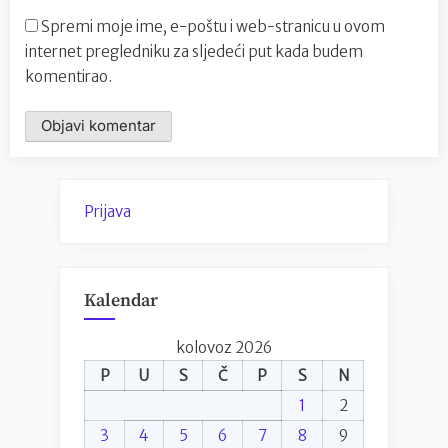
Spremi moje ime, e-poštu i web-stranicu u ovom
internet pregledniku za sljedeći put kada budem
komentirao.
Prijava
Kalendar
kolovoz 2026
P
U
S
Č
P
S
N
1
2
3
4
5
6
7
8
9