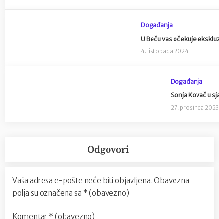
Događanja
U Beču vas očekuje ekskluz
4. listopada 2024
Događanja
Sonja Kovač u s
27. prosinca 2023
Odgovori
Vaša adresa e-pošte neće biti objavljena.
Obavezna
polja su označena sa
* (obavezno)
Komentar
* (obavezno)