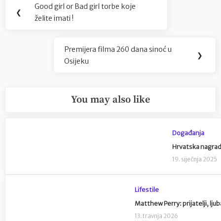
Navigacija
Good girl or Bad girl torbe koje
Previous
❮
objava
želite imati !
Post:
Premijera filma 260 dana sinoć u
Next
❯
Osijeku
Post:
You may also like
Događanja
Hrvatska nagrad
19. siječnja 2025
Lifestile
Matthew Perry: prijatelji, lj
13. travnja 2026