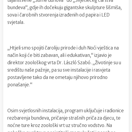
tajanstvene „Šume duhova“ do „Svjetlećeg carstva
bundeva“, gdje ih dočekuju gigantske skulpture šišmiša,
sova i čarobnih stvorenja izrađenih od papira i LED
svjetala.
„Htjeli smo spojiti čaroliju prirode i duh Noći vještica na
način koji će biti zabavan, ali i edukativan,“ izjavio je
direktor zoološkog vrta Dr. László Szabó. „Životinje su u
središtu naše pažnje, pa su sve instalacije i rasvjeta
postavljene tako da ne ometaju njihovo prirodno
ponašanje.“
Osim svjetlosnih instalacija, program uključuje i radionice
rezbarenja bundeva, pričanje strašnih priča za djecu, te
noćne ture kroz zoološki vrt uz stručno vodstvo. Na