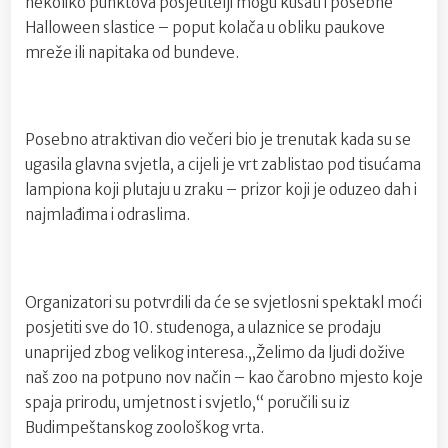
nekoliko punktova posjetitelji mogu kušati i posebne
Halloween slastice – poput kolača u obliku paukove
mreže ili napitaka od bundeve.
Posebno atraktivan dio večeri bio je trenutak kada su se
ugasila glavna svjetla, a cijeli je vrt zablistao pod tisućama
lampiona koji plutaju u zraku – prizor koji je oduzeo dah i
najmlađima i odraslima.
Organizatori su potvrdili da će se svjetlosni spektakl moći
posjetiti sve do 10. studenoga, a ulaznice se prodaju
unaprijed zbog velikog interesa.„Želimo da ljudi dožive
naš zoo na potpuno nov način – kao čarobno mjesto koje
spaja prirodu, umjetnost i svjetlo,“ poručili su iz
Budimpeštanskog zoološkog vrta.