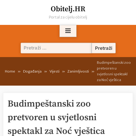
Skip
Obitelj.HR
to
Portal za cijelu obitelj
content
Pretraži:
Budimpeštanski zoo
pretvoren u
Home
Događanja
Vijesti
Zanimljivosti
svjetlosni spektakl
za Noć vještica
Budimpeštanski zoo
pretvoren u svjetlosni
spektakl za Noć vještica