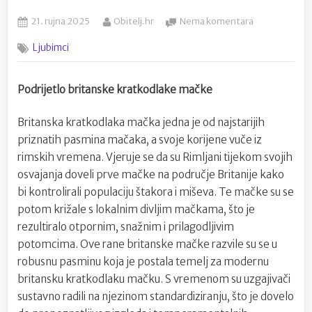
Posted
By
na
21. rujna 2025
Obitelj.hr
Nema komentara
on
Britanska
Ljubimci
kratkodlaka
mačka
–
Podrijetlo britanske kratkodlake mačke
elegancija,
osobnost
Britanska kratkodlaka mačka jedna je od najstarijih
i
popularnost
priznatih pasmina mačaka, a svoje korijene vuče iz
na
rimskih vremena. Vjeruje se da su Rimljani tijekom svojih
vrhuncu
osvajanja doveli prve mačke na područje Britanije kako
bi kontrolirali populaciju štakora i miševa. Te mačke su se
potom križale s lokalnim divljim mačkama, što je
rezultiralo otpornim, snažnim i prilagodljivim
potomcima. Ove rane britanske mačke razvile su se u
robusnu pasminu koja je postala temelj za modernu
britansku kratkodlaku mačku. S vremenom su uzgajivači
sustavno radili na njezinom standardiziranju, što je dovelo