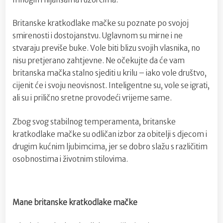
Britanske kratkodlake mačke su poznate po svojoj
smirenosti i dostojanstvu. Uglavnom su mirne i ne
stvaraju previše buke. Vole biti blizu svojih vlasnika, no
nisu pretjerano zahtjevne. Ne očekujte da će vam
britanska mačka stalno sjediti u krilu – iako vole društvo,
cijenit će i svoju neovisnost. Inteligentne su, vole se igrati,
ali su i prilično sretne provodeći vrijeme same.
Zbog svog stabilnog temperamenta, britanske
kratkodlake mačke su odličan izbor za obitelji s djecom i
drugim kućnim ljubimcima, jer se dobro slažu s različitim
osobnostima i životnim stilovima.
Mane britanske kratkodlake mačke