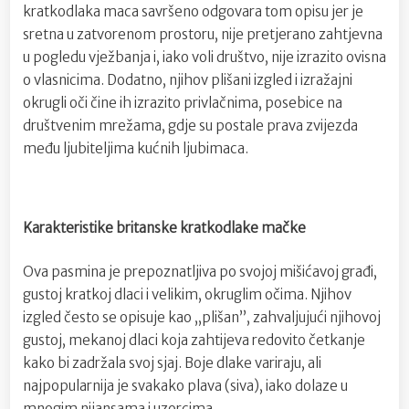
kratkodlaka maca savršeno odgovara tom opisu jer je
sretna u zatvorenom prostoru, nije pretjerano zahtjevna
u pogledu vježbanja i, iako voli društvo, nije izrazito ovisna
o vlasnicima. Dodatno, njihov plišani izgled i izražajni
okrugli oči čine ih izrazito privlačnima, posebice na
društvenim mrežama, gdje su postale prava zvijezda
među ljubiteljima kućnih ljubimaca.
Karakteristike britanske kratkodlake mačke
Ova pasmina je prepoznatljiva po svojoj mišićavoj građi,
gustoj kratkoj dlaci i velikim, okruglim očima. Njihov
izgled često se opisuje kao „plišan”, zahvaljujući njihovoj
gustoj, mekanoj dlaci koja zahtijeva redovito četkanje
kako bi zadržala svoj sjaj. Boje dlake variraju, ali
najpopularnija je svakako plava (siva), iako dolaze u
mnogim nijansama i uzorcima.