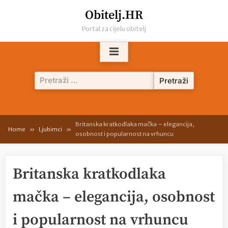
Skip
Obitelj.HR
to
Portal za cijelu obitelj
content
Pretraži:
Britanska kratkodlaka mačka – elegancija,
Home
Ljubimci
osobnost i popularnost na vrhuncu
Britanska kratkodlaka
mačka – elegancija, osobnost
i popularnost na vrhuncu