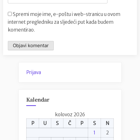
Spremi moje ime, e-poštu i web-stranicu u ovom
internet pregledniku za sljedeći put kada budem
komentirao.
Prijava
Kalendar
kolovoz 2026
P
U
S
Č
P
S
N
1
2