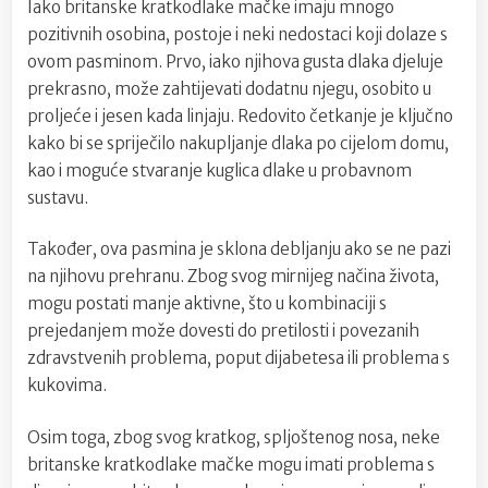
Iako britanske kratkodlake mačke imaju mnogo
pozitivnih osobina, postoje i neki nedostaci koji dolaze s
ovom pasminom. Prvo, iako njihova gusta dlaka djeluje
prekrasno, može zahtijevati dodatnu njegu, osobito u
proljeće i jesen kada linjaju. Redovito četkanje je ključno
kako bi se spriječilo nakupljanje dlaka po cijelom domu,
kao i moguće stvaranje kuglica dlake u probavnom
sustavu.
Također, ova pasmina je sklona debljanju ako se ne pazi
na njihovu prehranu. Zbog svog mirnijeg načina života,
mogu postati manje aktivne, što u kombinaciji s
prejedanjem može dovesti do pretilosti i povezanih
zdravstvenih problema, poput dijabetesa ili problema s
kukovima.
Osim toga, zbog svog kratkog, spljoštenog nosa, neke
britanske kratkodlake mačke mogu imati problema s