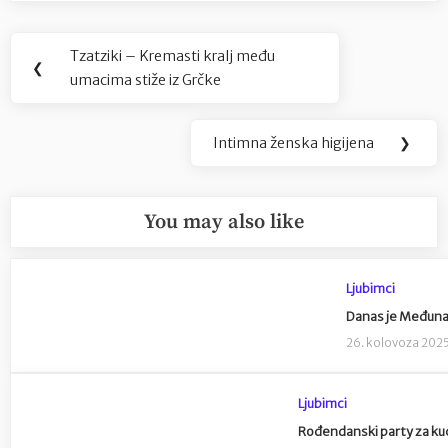
Navigacija
Tzatziki – Kremasti kralj među
Previous
❮
objava
umacima stiže iz Grčke
Post:
Intimna ženska higijena
❯
Next
Post:
You may also like
Ljubimci
Danas je Međuna
26. kolovoza 202
Ljubimci
Rođendanski party za kućn