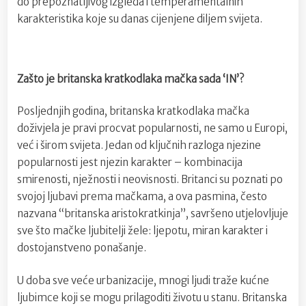
do prepoznatljivog izgleda i temperamentalnih
karakteristika koje su danas cijenjene diljem svijeta.
Zašto je britanska kratkodlaka mačka sada ‘IN’?
Posljednjih godina, britanska kratkodlaka mačka
doživjela je pravi procvat popularnosti, ne samo u Europi,
već i širom svijeta. Jedan od ključnih razloga njezine
popularnosti jest njezin karakter – kombinacija
smirenosti, nježnosti i neovisnosti. Britanci su poznati po
svojoj ljubavi prema mačkama, a ova pasmina, često
nazvana “britanska aristokratkinja”, savršeno utjelovljuje
sve što mačke ljubitelji žele: ljepotu, miran karakter i
dostojanstveno ponašanje.
U doba sve veće urbanizacije, mnogi ljudi traže kućne
ljubimce koji se mogu prilagoditi životu u stanu. Britanska