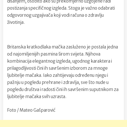
disanjem, osobito ako su prekomjerno uzgojene radi
postizanja specifičnog izgleda. Stoga je važno odabrati
odgovornog uzgajivača koji vodi računa o zdravlju
životinja.
Britanska kratkodlaka mačka zasluženo je postala jedna
od najomiljenijih pasmina širom svijeta. Njihova
kombinacija elegantnog izgleda, ugodnog karaktera i
prilagodljivosti čini ih savršenim izborom za mnoge
ljubitelje mačaka. Iako zahtijevaju određenu njegu i
pažnju u pogledu prehrane i zdravlja, sve što nude u
pogledu društva i radosti čini ih savršenim suputnikom za
ljubitelje mačaka svih uzrasta.
Foto / Mateo Gašparović