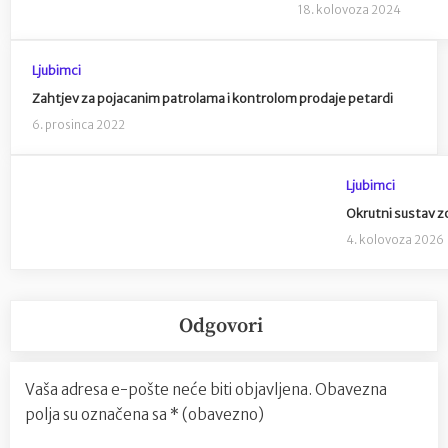
18. kolovoza 2024
Ljubimci
Zahtjev za pojacanim patrolama i kontrolom prodaje petardi
6. prosinca 2022
Ljubimci
Okrutni sustav z
4. kolovoza 2026
Odgovori
Vaša adresa e-pošte neće biti objavljena.
Obavezna
polja su označena sa
* (obavezno)