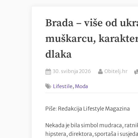
Brada – više od ukr
muškarcu, karakteru
dlaka
Posted
By
30. svibnja 2026
Obitelj.hr
on
,
Lifestile
Moda
Piše: Redakcija Lifestyle Magazina
Nekada je bila simbol mudraca, ratnika
hipstera, direktora, sportaša i susjeda