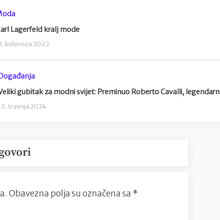
Moda
arl Lagerfeld kralj mode
3. kolovoza 2022
Događanja
Veliki gubitak za modni svijet: Preminuo Roberto Cavalli, legendarni 
12. travnja 2024
govori
a.
Obavezna polja su označena sa
*