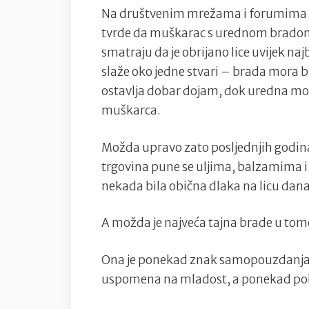
Na društvenim mrežama i forumima r
tvrde da muškarac s urednom bradom dj
smatraju da je obrijano lice uvijek najb
slaže oko jedne stvari – brada mora b
ostavlja dobar dojam, dok uredna može 
muškarca.
Možda upravo zato posljednjih godina n
trgovina pune se uljima, balzamima i 
nekada bila obična dlaka na licu danas 
A možda je najveća tajna brade u tom
Ona je ponekad znak samopouzdanja.
uspomena na mladost, a ponekad poku