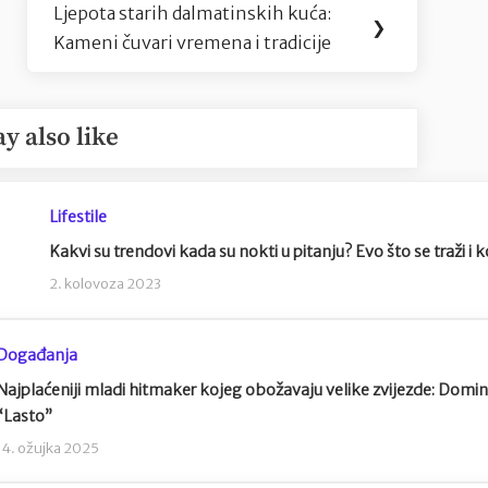
Ljepota starih dalmatinskih kuća:
Next
❯
Kameni čuvari vremena i tradicije
Post:
y also like
Lifestile
Kakvi su trendovi kada su nokti u pitanju? Evo što se traži i 
2. kolovoza 2023
Događanja
Najplaćeniji mladi hitmaker kojeg obožavaju velike zvijezde: Domin
“Lasto”
14. ožujka 2025