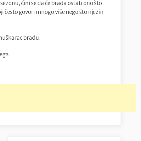
 sezonu, čini se da će brada ostati ono što
koji često govori mnogo više nego što njezin
i muškarac bradu.
jega.