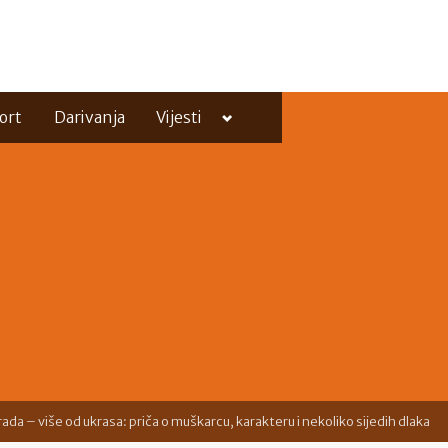
Toggle
ort
Darivanja
Vijesti
sub-
menu
Toggle
sub-
menu
rada – više od ukrasa: priča o muškarcu, karakteru i nekoliko sijedih dlaka