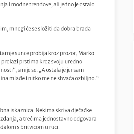
enja i modne trendove, ali jedno je ostalo
karakteru
i
nekoliko
tim, mnogi će se složiti da dobra brada
sijedih
dlaka
arnje sunce probija kroz prozor, Marko
o prolazi prstima kroz svoju uredno
nosti“, smije se. „A ostala je jer sam
ina mlađe i nitko me ne shvaća ozbiljno.“
obna iskaznica. Nekima skriva dječačke
uzdanja, a trećima jednostavno odgovara
ledalom s britvicom u ruci.