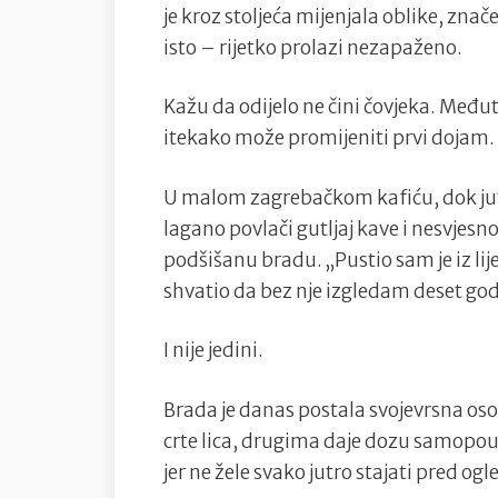
je kroz stoljeća mijenjala oblike, znač
isto – rijetko prolazi nezapaženo.
Kažu da odijelo ne čini čovjeka. Među
itekako može promijeniti prvi dojam.
U malom zagrebačkom kafiću, dok jut
lagano povlači gutljaj kave i nesvjesn
podšišanu bradu. „Pustio sam je iz lije
shvatio da bez nje izgledam deset god
I nije jedini.
Brada je danas postala svojevrsna os
crte lica, drugima daje dozu samopo
jer ne žele svako jutro stajati pred og