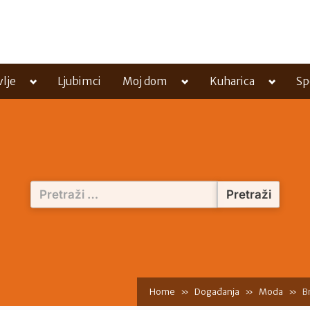
Toggle
Toggle
Toggle
vlje
Ljubimci
Moj dom
Kuharica
Sp
sub-
sub-
sub-
menu
menu
menu
Pretraži:
Home
Događanja
Moda
B