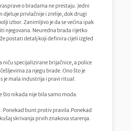
asprave o bradama ne prestaju. Jedni
eluje privlačnije i zrelije, dok drugi
olji izbor. Zanimljivo je da se većina ipak
iti njegovana. Neuredna brada rijetko
postati detalj koji definira cijeli izgled
iču specijalizirane brijačnice, a police
češljevima za njegu brade. Ono što je
je mala industrija i pravi ritual.
e što nikada nije bila samo moda.
 Ponekad bunt protiv pravila.Ponekad
šaj skrivanja prvih znakova starenja.