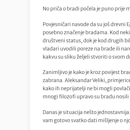
No priča o bradi počela je puno prije 
Povjesničari navode da su još drevni 
posebno značenje bradama. Kod nekih
društveni status, dok je kod drugih bi
vladari uvodili poreze na brade ili nar
kakvu su sliku željeli stvoriti o svom 
Zanimljivo je kako je kroz povijest br
zabrana. Aleksandar Veliki, primjerice
kako ih neprijatelji ne bi mogli povla
mnogi filozofi upravo su bradu nosili 
Danas je situacija nešto jednostavnija.
vam gotovo svatko dati mišljenje o njo