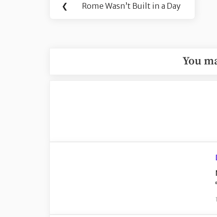
❮
Rome Wasn’t Built in a Day
Previous
objava
Post:
You ma