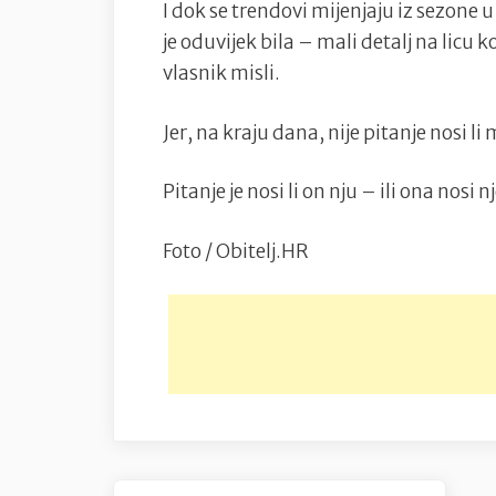
I dok se trendovi mijenjaju iz sezone u
je oduvijek bila – mali detalj na licu 
vlasnik misli.
Jer, na kraju dana, nije pitanje nosi l
Pitanje je nosi li on nju – ili ona nosi n
Foto / Obitelj.HR
Navigacija