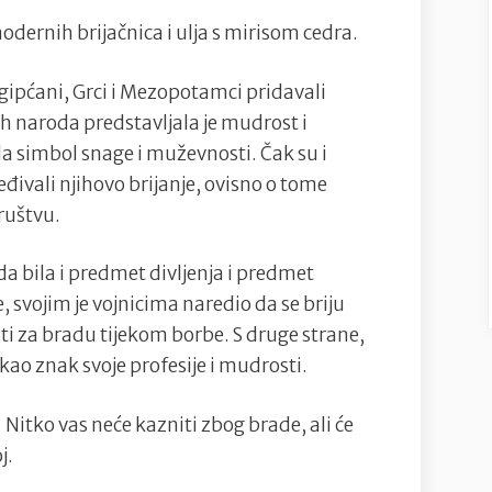
modernih brijačnica i ulja s mirisom cedra.
Egipćani, Grci i Mezopotamci pridavali
 naroda predstavljala je mudrost i
la simbol snage i muževnosti. Čak su i
eđivali njihovo brijanje, ovisno o tome
društvu.
ada bila i predmet divljenja i predmet
, svojim je vojnicima naredio da se briju
čiti za bradu tijekom borbe. S druge strane,
kao znak svoje profesije i mudrosti.
 Nitko vas neće kazniti zbog brade, ali će
j.