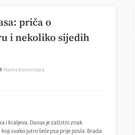
asa: priča o
 i nekoliko sijedih
na
Nema komentara
Brada
–
više
od
ukrasa:
priča
 i kraljeva. Danas je zaštitni znak
o
 koji svako jutro šeće psa prije posla. Brada
muškarcu,