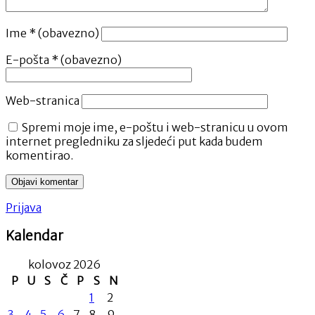
Ime
* (obavezno)
E-pošta
* (obavezno)
Web-stranica
Spremi moje ime, e-poštu i web-stranicu u ovom
internet pregledniku za sljedeći put kada budem
komentirao.
Prijava
Kalendar
kolovoz 2026
P
U
S
Č
P
S
N
1
2
3
4
5
6
7
8
9