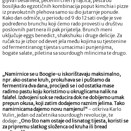
gljiva i bešamela, pečenih cherry rajčica, pesta od
bosiljka do egzotičnih kombinacija poput kimchia i pizze
iz pravokutnih plehova samo su dio jutarnje ponude.
Kako dan odmiče, u periodu od 9 do 12 sati ovdje je sve
podređeno brunchu koji ćemo rado provesti u društvu
poslovnih partnera ili pak prijatelja. Brunch meni
uključuje eggs benedict, shakshuku i druge delicije. Za
ručak tu je izbor od devet jela među kojima su tjestenine
od fermentiranog tijesta s umacima i punjenjima,
bogate salate, piletina sa sourdough mlincima te drugo.
„Namirnice se u Boogie-u iskorištavaju maksimalno,
npr. ako ostane kruh, prokuhava se i puštamo da
fermentira dva dana, procijedi se i od ostatka mase
radimo pastu koju koristimo u okruglicama nalik na
falafel. Izdvojeni sok se reducira dok ne dobijemo umak
prepun okusa, koji zatim dodajemo raznim jelima. Tako
namirnicama dajemo novu namjenu!“
– otkriva Karlo
Vulin, jedan od začetnika sourdough revolucije, te
dodaje: „
Ono što nam ostaje od lisnatog tijesta, koristi se
za pripremu slatkog složenca od kruha ili bread