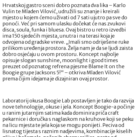
Hrvatskoj gastro sceni dobro poznata dva lika – Karlo
Vulin te Mladen Vilović, udružili su znanje i kreirali
mjesto u kojem ćemo uživati od 7 sati ujutro pa sve do
ponoći. Već pri samom ulasku dočekat će nas zvukovi
disca, soula, funka i bluesa. Ovaj bistro u retro izvedbi
ima 150 sjedećih mjesta, unutra i na terasi koja je
odvojena od gradske vreve. „Imali smo odriješene ruke
prilikom uređenja prostora. Želja nam je da se ljudi zaista
dobro osjećaju u ovom prostoru. Koncept najbolje
opisuje slogan sunshine, moonlight i good times
preuzet od poznatog refrena pjesme Blame It on the
Boogie grupe Jacksons 5!“ – otkriva Mladen Vilović
prema čijim idejama je dizajniran ovaj prostor.
Laboratorij okusa Boogie Lab postavljen je tako da razvija
nove tehnologije, okuse i jela. Koncept Boogie-a počinje
u ranim jutarnjim satima kada dominira priča craft
pekarnice i doručka s naglaskom na kruhove koji se peku
na licu mjesta te jela koja se mogu ponijeti. Peciva od
lisnatog tijesta s raznim nadjevima, kombinacije kiselih