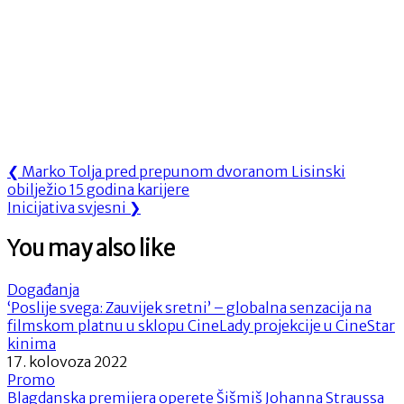
Navigacija
Previous
❮
Marko Tolja pred prepunom dvoranom Lisinski
Post:
obilježio 15 godina karijere
objava
Next
Inicijativa svjesni
❯
Post:
You may also like
Događanja
‘Poslije svega: Zauvijek sretni’ – globalna senzacija na
filmskom platnu u sklopu CineLady projekcije u CineStar
kinima
17. kolovoza 2022
Promo
Blagdanska premijera operete Šišmiš Johanna Straussa