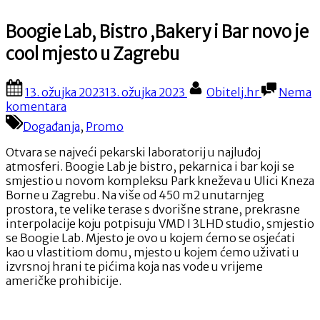
Boogie Lab, Bistro ,Bakery i Bar novo je
cool mjesto u Zagrebu
Posted
By
13. ožujka 2023
13. ožujka 2023
Obitelj.hr
Nema
on
na
komentara
Boogie
Događanja
,
Promo
Lab,
Bistro
Otvara se najveći pekarski laboratorij u najluđoj
,Bakery
atmosferi. Boogie Lab je bistro, pekarnica i bar koji se
i
smjestio u novom kompleksu Park kneževa u Ulici Kneza
Bar
Borne u Zagrebu. Na više od 450 m2 unutarnjeg
novo
prostora, te velike terase s dvorišne strane, prekrasne
je
interpolacije koju potpisuju VMD I 3LHD studio, smjestio
cool
se Boogie Lab. Mjesto je ovo u kojem ćemo se osjećati
mjesto
kao u vlastitiom domu, mjesto u kojem ćemo uživati u
u
izvrsnoj hrani te pićima koja nas vode u vrijeme
Zagrebu
američke prohibicije.