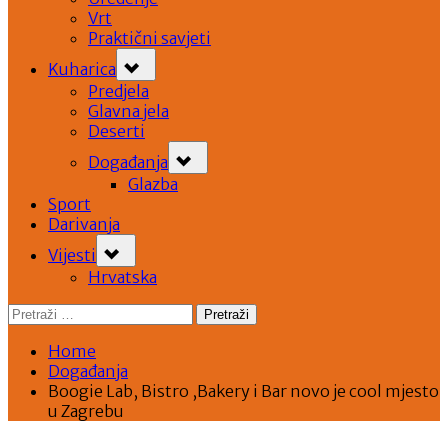
Vrt
Praktični savjeti
Toggle
Kuharica
sub-
menu
Predjela
Glavna jela
Deserti
Toggle
Događanja
sub-
menu
Glazba
Sport
Darivanja
Toggle
Vijesti
sub-
menu
Hrvatska
Pretraži:
Home
Događanja
Boogie Lab, Bistro ,Bakery i Bar novo je cool mjesto
u Zagrebu