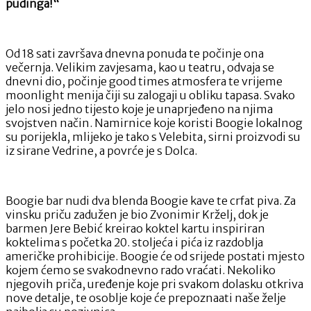
pudinga!“
Od 18 sati završava dnevna ponuda te počinje ona
večernja. Velikim zavjesama, kao u teatru, odvaja se
dnevni dio, počinje good times atmosfera te vrijeme
moonlight menija čiji su zalogaji u obliku tapasa. Svako
jelo nosi jedno tijesto koje je unaprjeđeno na njima
svojstven način. Namirnice koje koristi Boogie lokalnog
su porijekla, mlijeko je tako s Velebita, sirni proizvodi su
iz sirane Vedrine, a povrće je s Dolca.
Boogie bar nudi dva blenda Boogie kave te crfat piva. Za
vinsku priču zadužen je bio Zvonimir Krželj, dok je
barmen Jere Bebić kreirao koktel kartu inspiriran
koktelima s početka 20. stoljeća i pića iz razdoblja
američke prohibicije. Boogie će od srijede postati mjesto
kojem ćemo se svakodnevno rado vraćati. Nekoliko
njegovih priča, uređenje koje pri svakom dolasku otkriva
nove detalje, te osoblje koje će prepoznaati naše želje