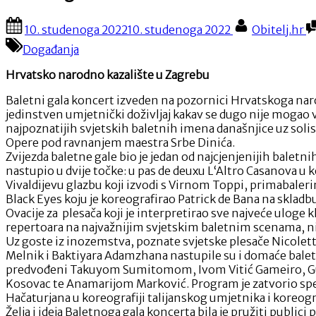
Posted
By
10. studenoga 2022
10. studenoga 2022
Obitelj.hr
on
Događanja
Hrvatsko narodno kazalište u Zagrebu
Baletni gala koncert izveden na pozornici Hrvatskoga naro
jedinstven umjetnički doživljaj kakav se dugo nije mogao v
najpoznatijih svjetskih baletnih imena današnjice uz soli
Opere pod ravnanjem maestra Srbe Dinića.
Zvijezda baletne gale bio je jedan od najcjenjenijih baletn
nastupio u dvije točke: u pas de deuxu L‘Altro Casanova u 
Vivaldijevu glazbu koji izvodi s Virnom Toppi, primabaleri
Black Eyes koju je koreografirao Patrick de Bana na skladb
Ovacije za plesača koji je interpretirao sve najveće uloge
repertoara na najvažnijim svjetskim baletnim scenama, ni
Uz goste iz inozemstva, poznate svjetske plesače Nicolet
Melnik i Baktiyara Adamzhana nastupile su i domaće balet
predvođeni Takuyom Sumitomom, Ivom Vitić Gameiro, 
Kosovac te Anamarijom Marković. Program je zatvorio sp
Hačaturjana u koreografiji talijanskog umjetnika i koreog
Želja i ideja Baletnoga gala koncerta bila je pružiti publici