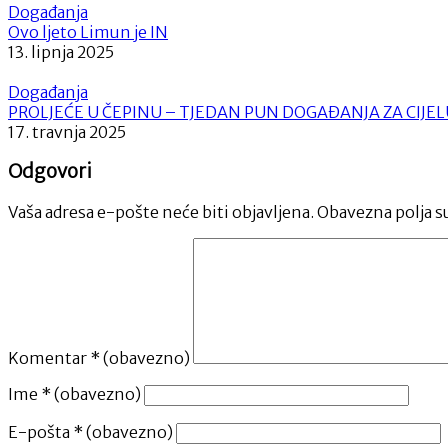
Događanja
Ovo ljeto Limun je IN
13. lipnja 2025
Događanja
PROLJEĆE U ČEPINU – TJEDAN PUN DOGAĐANJA ZA CIJEL
17. travnja 2025
Odgovori
Vaša adresa e-pošte neće biti objavljena.
Obavezna polja s
Komentar
* (obavezno)
Ime
* (obavezno)
E-pošta
* (obavezno)