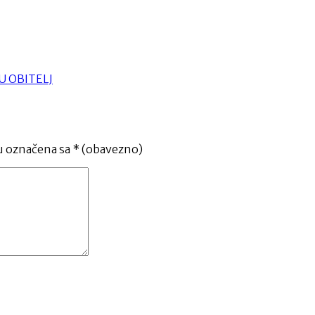
U OBITELJ
u označena sa
* (obavezno)