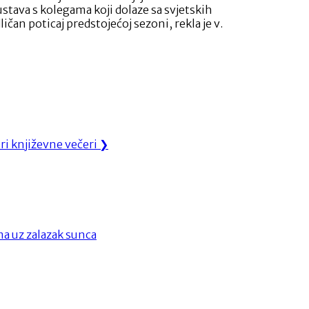
stava s kolegama koji dolaze sa svjetskih
ičan poticaj predstojećoj sezoni, rekla je v.
ri književne večeri
❯
ma uz zalazak sunca