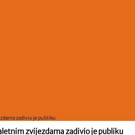
zdama zadivio je publiku
letnim zvijezdama zadivio je publiku