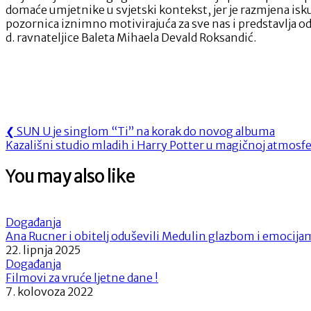
domaće umjetnike u svjetski kontekst, jer je razmjena isku
pozornica iznimno motivirajuća za sve nas i predstavlja odl
d. ravnateljice Baleta Mihaela Devald Roksandić.
Navigacija
Previous
❮
SUN U je singlom “Ti” na korak do novog albuma
Next
Post:
Kazališni studio mladih i Harry Potter u magičnoj atmosfe
objava
Post:
You may also like
Događanja
Ana Rucner i obitelj oduševili Medulin glazbom i emocija
22. lipnja 2025
Događanja
Filmovi za vruće ljetne dane !
7. kolovoza 2022