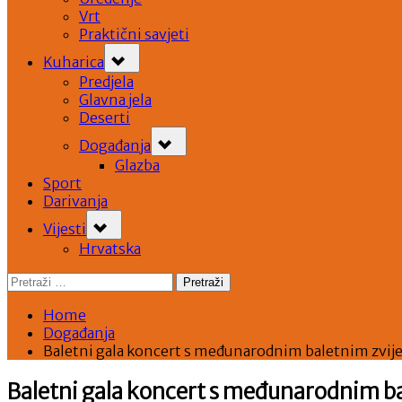
Vrt
Praktični savjeti
Toggle
Kuharica
sub-
menu
Predjela
Glavna jela
Deserti
Toggle
Događanja
sub-
menu
Glazba
Sport
Darivanja
Toggle
Vijesti
sub-
menu
Hrvatska
Pretraži:
Home
Događanja
Baletni gala koncert s međunarodnim baletnim zvije
Baletni gala koncert s međunarodnim ba