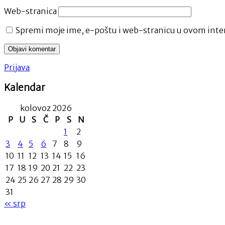
Web-stranica
Spremi moje ime, e-poštu i web-stranicu u ovom inter
Prijava
Kalendar
kolovoz 2026
P
U
S
Č
P
S
N
1
2
3
4
5
6
7
8
9
10
11
12
13
14
15
16
17
18
19
20
21
22
23
24
25
26
27
28
29
30
31
« srp