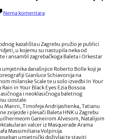
na
Nema komentara
Baletni
gala
koncert
s
međunarodnim
dnog kazališta u Zagrebu pružio je publici
baletnim
idjeti, u kojemu su nastupila neka od
zvijezdama
ste i ansambl zagrebačkoga Baleta i Orkestar
zadivio
je
ih umjetnika današnjice Roberto Bolle koji je
publiku
koreografiji Gianluce Schiavonija na
nom milanske Scale te u solo izvedbi In Your
u Rain in Your Black Eyes Ezia Bossoa.
 klasičnoga i neoklasičnoga baletnog
su izostale.
tu Manni, Timofeja Andrijashenka, Tatianu
ne zvijezde i plesači Baleta HNK u Zagrebu
Guilhermeom Gameirom Alvesom, Natalijom
ektakularan valcer iz Masquerade Arama
rafa Massimiliana Volpinija.
 poseban umjetnički doživljaj te staviti