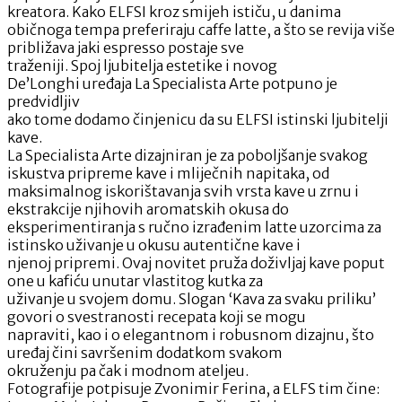
kreatora. Kako ELFSI kroz smijeh ističu, u danima
običnoga tempa preferiraju caffe latte, a što se revija više
približava jaki espresso postaje sve
traženiji. Spoj ljubitelja estetike i novog
De’Longhi uređaja La Specialista Arte potpuno je
predvidljiv
ako tome dodamo činjenicu da su ELFSI istinski ljubitelji
kave.
La Specialista Arte dizajniran je za poboljšanje svakog
iskustva pripreme kave i mliječnih napitaka, od
maksimalnog iskorištavanja svih vrsta kave u zrnu i
ekstrakcije njihovih aromatskih okusa do
eksperimentiranja s ručno izrađenim latte uzorcima za
istinsko uživanje u okusu autentične kave i
njenoj pripremi. Ovaj novitet pruža doživljaj kave poput
one u kafiću unutar vlastitog kutka za
uživanje u svojem domu. Slogan ‘Kava za svaku priliku’
govori o svestranosti recepata koji se mogu
napraviti, kao i o elegantnom i robusnom dizajnu, što
uređaj čini savršenim dodatkom svakom
okruženju pa čak i modnom ateljeu.
Fotografije potpisuje Zvonimir Ferina, a ELFS tim čine: