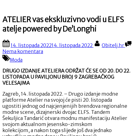
ATELIER vas ekskluzivno vodi u ELFS
atelje powered by De’Longhi
Posted
By
14. listopada 2022
14. listopada 2022
Obitelj.hr
on
na
Nema komentara
ATELIER
Moda
vas
ekskluzivno
DRUGO IZDANJE ATELIERA ODRŽAT ĆE SE OD 20. DO 22.
vodi
LISTOPADA U PAVILJONU BROJ 9 ZAGREBAČKOG
u
VELESAJMA
ELFS
atelje
Zagreb, 14. listopada 2022. – Drugo izdanje modne
powered
platforme Atelier na svojoj će pisti 20. listopada
by
ugostiti jednog od najcjenjenijih brendova regionalne
De’Longhi
modne scene, dizajnerski dvojac ELFS. Tandem
Šekuljica Tandarić otvara modnu manifestaciju Atelier
svojom aktualnom jesensko-zimskom
kolekcijom, a nakon toga slijede još dva jednako