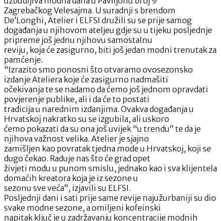
uzbudljiva modna dana u Paviljonu broj 9
Zagrebačkog Velesajma. U suradnji s brendom
De’Longhi, Atelier i ELFSI družili su se prije samog
događanja u njihovom ateljeu gdje su u tijeku posljednje
pripreme još jednu njihovu samostalnu
reviju, koja će zasigurno, biti još jedan modni trenutak za
pamćenje.
“Izrazito smo ponosni što otvaramo ovosezonsko
izdanje Ateliera koje će zasigurno nadmašiti
očekivanja te se nadamo da ćemo još jednom opravdati
povjerenje publike, ali i da će to postati
tradicija u narednim izdanjima. Ovakva događanja u
Hrvatskoj nakratko su se izgubila, ali uskoro
ćemo pokazati da su ona još uvijek “u trendu” te da je
njihova važnost velika. Atelier je sjajno
zamišljen kao povratak tjedna mode u Hrvatskoj, koji se
dugo čekao. Raduje nas što će grad opet
živjeti modu u punom smislu, jednako kao i sva klijentela
domaćih kreatora koja je iz sezone u
sezonu sve veća”, izjavili su ELFSI.
Posljednji dani i sati prije same revije najužurbaniji su dio
svake modne sezone, a omiljeni kofeinski
napitak ključ je u zadržavanju koncentracije modnih