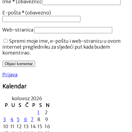
Ime
* (obavezno)
E-pošta
* (obavezno)
Web-stranica
Spremi moje ime, e-poštu i web-stranicu u ovom
internet pregledniku za sljedeći put kada budem
komentirao.
Prijava
Kalendar
kolovoz 2026
P
U
S
Č
P
S
N
1
2
3
4
5
6
7
8
9
10
11
12
13
14
15
16