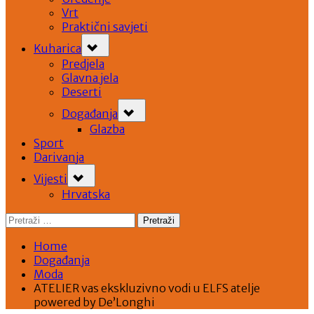
Vrt
Praktični savjeti
Toggle
Kuharica
sub-
menu
Predjela
Glavna jela
Deserti
Toggle
Događanja
sub-
menu
Glazba
Sport
Darivanja
Toggle
Vijesti
sub-
menu
Hrvatska
Pretraži:
Home
Događanja
Moda
ATELIER vas ekskluzivno vodi u ELFS atelje
powered by De’Longhi