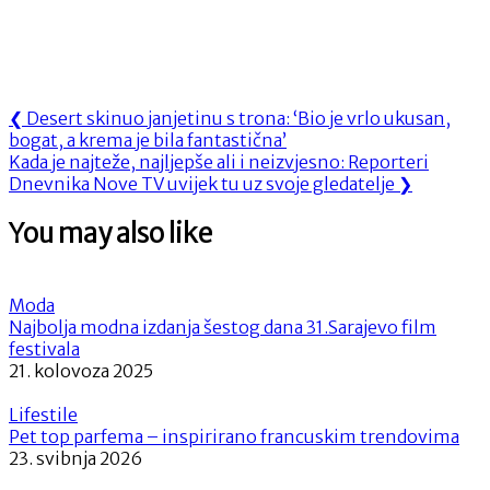
Navigacija
Previous
❮
Desert skinuo janjetinu s trona: ‘Bio je vrlo ukusan,
Post:
bogat, a krema je bila fantastična’
objava
Next
Kada je najteže, najljepše ali i neizvjesno: Reporteri
Post:
Dnevnika Nove TV uvijek tu uz svoje gledatelje
❯
You may also like
Moda
Najbolja modna izdanja šestog dana 31.Sarajevo film
festivala
21. kolovoza 2025
Lifestile
Pet top parfema – inspirirano francuskim trendovima
23. svibnja 2026