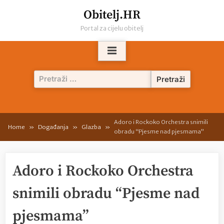
Skip
Obitelj.HR
to
Portal za cijelu obitelj
content
Pretraži:
Adoro i Rockoko Orchestra snimili
Home
Događanja
Glazba
obradu “Pjesme nad pjesmama”
Adoro i Rockoko Orchestra
snimili obradu “Pjesme nad
pjesmama”