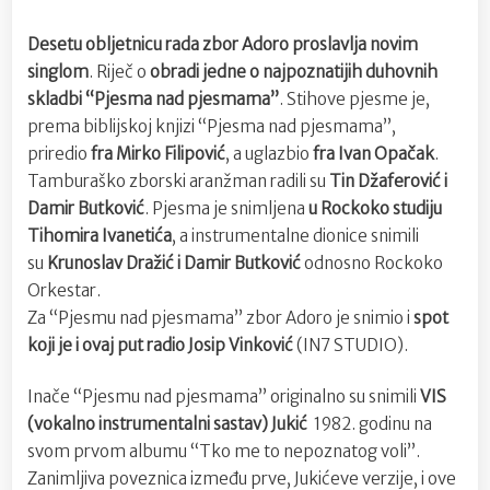
Desetu obljetnicu rada zbor Adoro proslavlja novim
singlom
. Riječ o
obradi jedne o najpoznatijih duhovnih
skladbi “Pjesma nad pjesmama”
. Stihove pjesme je,
prema biblijskoj knjizi “Pjesma nad pjesmama”,
priredio
fra Mirko Filipović
, a uglazbio
fra Ivan Opačak
.
Tamburaško zborski aranžman radili su
Tin Džaferović i
Damir Butković
. Pjesma je snimljena
u Rockoko studiju
Tihomira Ivanetića
, a instrumentalne dionice snimili
su
Krunoslav Dražić i Damir Butković
odnosno Rockoko
Orkestar.
Za “Pjesmu nad pjesmama” zbor Adoro je snimio i
spot
koji je i ovaj put radio Josip Vinković
(IN7 STUDIO).
Inače “Pjesmu nad pjesmama” originalno su snimili
VIS
(vokalno instrumentalni sastav) Jukić
1982. godinu na
svom prvom albumu “Tko me to nepoznatog voli”.
Zanimljiva poveznica između prve, Jukićeve verzije, i ove