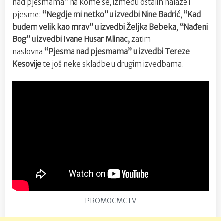
nad pjesmama” na kome se, između ostalih nalaze i
pjesme:
“Negdje mi netko” u izvedbi Nine Badrić
,
“Kad
budem velik kao mrav” u izvedbi Željka Bebeka
,
“Nađeni
Bog” u izvedbi Ivane Husar Mlinac,
zatim
naslovna
“Pjesma nad pjesmama” u izvedbi Tereze
Kesovije
te još neke skladbe u drugim izvedbama.
PROMOCMCTV