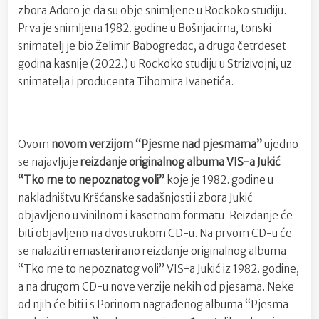
zbora Adoro je da su obje snimljene u Rockoko studiju.
Prva je snimljena 1982. godine u Bošnjacima, tonski
snimatelj je bio Želimir Babogredac, a druga četrdeset
godina kasnije (2022.) u Rockoko studiju u Strizivojni, uz
snimatelja i producenta Tihomira Ivanetića.
Ovom
novom verzijom “Pjesme nad pjesmama”
ujedno
se najavljuje
reizdanje originalnog albuma VIS-a Jukić
“Tko me to nepoznatog voli”
koje je 1982. godine u
nakladništvu Kršćanske sadašnjosti i zbora Jukić
objavljeno u vinilnom i kasetnom formatu. Reizdanje će
biti objavljeno na dvostrukom CD-u. Na prvom CD-u će
se nalaziti remasterirano reizdanje originalnog albuma
“Tko me to nepoznatog voli” VIS-a Jukić iz 1982. godine,
a na drugom CD-u nove verzije nekih od pjesama. Neke
od njih će biti i s Porinom nagrađenog albuma “Pjesma