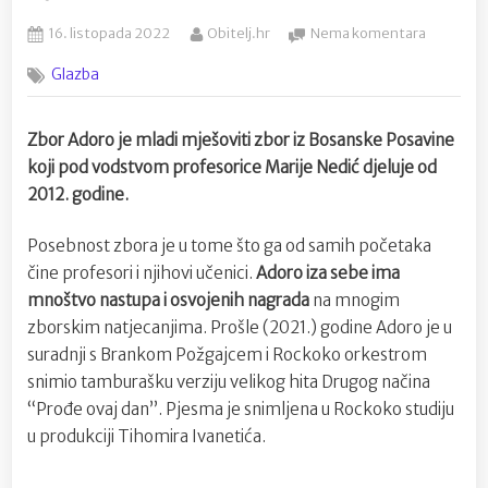
Posted
By
na
16. listopada 2022
Obitelj.hr
Nema komentara
on
Adoro
Glazba
i
Rockoko
Orchestr
Zbor Adoro je mladi mješoviti zbor iz Bosanske Posavine
snimili
koji pod vodstvom profesorice Marije Nedić djeluje od
obradu
“Pjesme
2012. godine.
nad
pjesmam
Posebnost zbora je u tome što ga od samih početaka
čine profesori i njihovi učenici.
Adoro iza sebe ima
mnoštvo nastupa i osvojenih nagrada
na mnogim
zborskim natjecanjima. Prošle (2021.) godine Adoro je u
suradnji s Brankom Požgajcem i Rockoko orkestrom
snimio tamburašku verziju velikog hita Drugog načina
“Prođe ovaj dan”. Pjesma je snimljena u Rockoko studiju
u produkciji Tihomira Ivanetića.