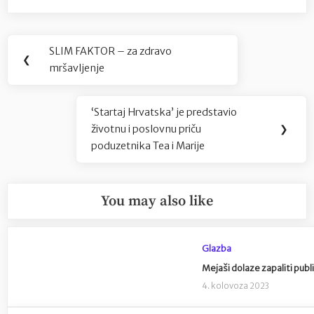
Navigacija
SLIM FAKTOR – za zdravo
Previous
❮
objava
mršavljenje
Post:
‘Startaj Hrvatska’ je predstavio
Next
životnu i poslovnu priču
❯
Post:
poduzetnika Tea i Marije
You may also like
Glazba
Mejaši dolaze zapaliti pub
4. kolovoza 2023