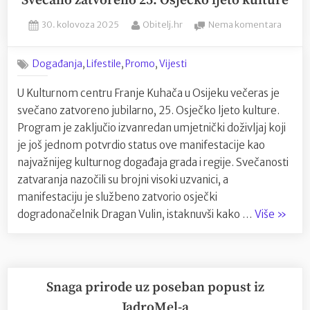
Svečano zatvoreno 25. Osječko ljeto kulture
Posted
By
na
30. kolovoza 2025
Obitelj.hr
Nema komentara
on
Sveča
zatvo
,
,
,
Događanja
Lifestile
Promo
Vijesti
25.
Osječ
U Kulturnom centru Franje Kuhača u Osijeku večeras je
ljeto
svečano zatvoreno jubilarno, 25. Osječko ljeto kulture.
kultur
Program je zaključio izvanredan umjetnički doživljaj koji
je još jednom potvrdio status ove manifestacije kao
najvažnijeg kulturnog događaja grada i regije. Svečanosti
zatvaranja nazočili su brojni visoki uzvanici, a
manifestaciju je službeno zatvorio osječki
“Sveča
dogradonačelnik Dragan Vulin, istaknuvši kako …
Više
»
zatvor
25.
Osječk
ljeto
Snaga prirode uz poseban popust iz
kulture
JadroMel-a