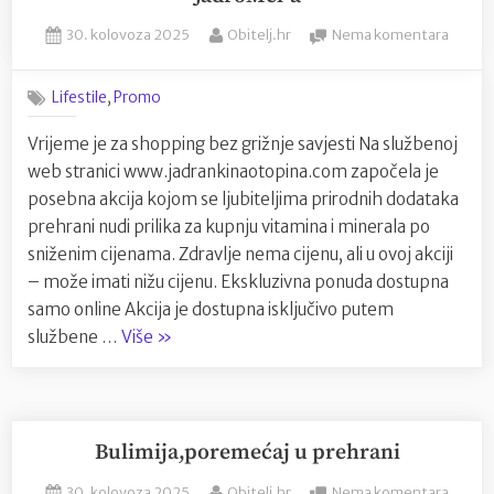
Posted
By
na
30. kolovoza 2025
Obitelj.hr
Nema komentara
on
Snaga
prirod
,
Lifestile
Promo
uz
poseb
Vrijeme je za shopping bez grižnje savjesti Na službenoj
popus
web stranici www.jadrankinaotopina.com započela je
iz
Jadro
posebna akcija kojom se ljubiteljima prirodnih dodataka
a
prehrani nudi prilika za kupnju vitamina i minerala po
sniženim cijenama. Zdravlje nema cijenu, ali u ovoj akciji
– može imati nižu cijenu. Ekskluzivna ponuda dostupna
samo online Akcija je dostupna isključivo putem
“Snaga
službene …
Više
»
prirode
uz
poseban
popust
Bulimija,poremećaj u prehrani
iz
Posted
By
na
30. kolovoza 2025
Obitelj.hr
Nema komentara