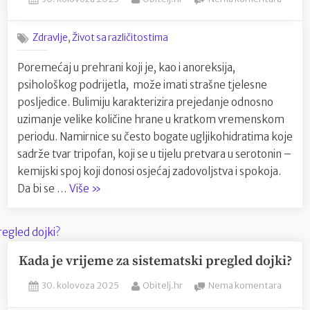
JadroMel-
on
Bulimi
a”
u
,
Zdravlje
Život sa različitostima
prehra
Poremećaj u prehrani koji je, kao i anoreksija,
psihološkog podrijetla, može imati strašne tjelesne
posljedice. Bulimiju karakterizira prejedanje odnosno
uzimanje velike količine hrane u kratkom vremenskom
periodu. Namirnice su često bogate ugljikohidratima koje
sadrže tvar tripofan, koji se u tijelu pretvara u serotonin –
kemijski spoj koji donosi osjećaj zadovoljstva i spokoja.
“Bulimija,poremećaj
Da bi se …
Više
»
u
prehrani”
Kada je vrijeme za sistematski pregled dojki?
Posted
By
na
30. kolovoza 2025
Obitelj.hr
Nema komentara
on
Kada