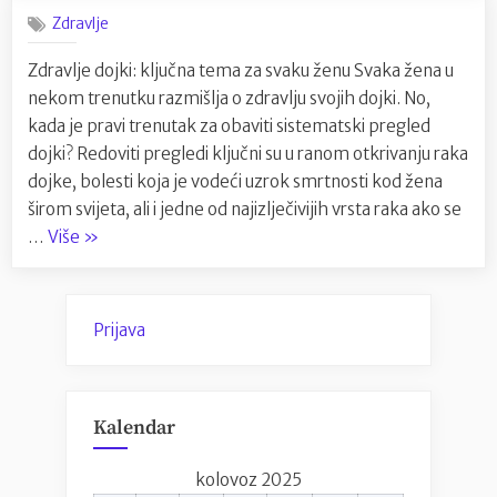
je
Zdravlje
vrijem
za
Zdravlje dojki: ključna tema za svaku ženu Svaka žena u
sistem
nekom trenutku razmišlja o zdravlju svojih dojki. No,
pregle
dojki?
kada je pravi trenutak za obaviti sistematski pregled
dojki? Redoviti pregledi ključni su u ranom otkrivanju raka
dojke, bolesti koja je vodeći uzrok smrtnosti kod žena
širom svijeta, ali i jedne od najizlječivijih vrsta raka ako se
“Kada
…
Više
»
je
vrijeme
za
Prijava
sistematski
pregled
dojki?”
Kalendar
kolovoz 2025