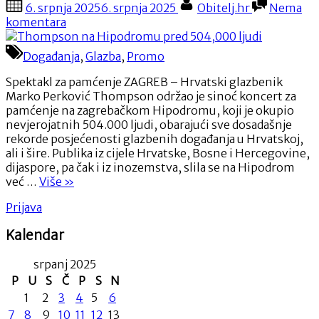
Posted
By
6. srpnja 2025
6. srpnja 2025
Obitelj.hr
Nema
CIN
on
na
komentara
3”
Thompson
na
Događanja
,
Glazba
,
Promo
Hipodromu
pred
Spektakl za pamćenje ZAGREB – Hrvatski glazbenik
504,000
Marko Perković Thompson održao je sinoć koncert za
ljudi
pamćenje na zagrebačkom Hipodromu, koji je okupio
nevjerojatnih 504.000 ljudi, obarajući sve dosadašnje
rekorde posjećenosti glazbenih događanja u Hrvatskoj,
ali i šire. Publika iz cijele Hrvatske, Bosne i Hercegovine,
dijaspore, pa čak i iz inozemstva, slila se na Hipodrom
“Thompson
već …
Više
»
na
Prijava
Hipodromu
pred
Kalendar
504,000
ljudi”
srpanj 2025
P
U
S
Č
P
S
N
1
2
3
4
5
6
7
8
9
10
11
12
13