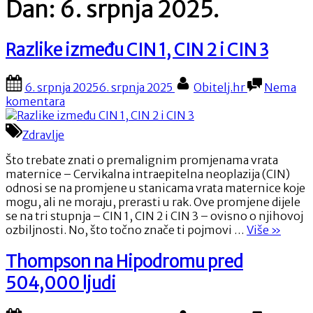
Dan:
6. srpnja 2025.
Razlike između CIN 1, CIN 2 i CIN 3
Posted
By
6. srpnja 2025
6. srpnja 2025
Obitelj.hr
Nema
on
na
komentara
Razlike
između
Zdravlje
CIN
1,
Što trebate znati o premalignim promjenama vrata
CIN
maternice – Cervikalna intraepitelna neoplazija (CIN)
2
odnosi se na promjene u stanicama vrata maternice koje
i
mogu, ali ne moraju, prerasti u rak. Ove promjene dijele
CIN
se na tri stupnja – CIN 1, CIN 2 i CIN 3 – ovisno o njihovoj
3
“Razlike
ozbiljnosti. No, što točno znače ti pojmovi …
Više
»
između
CIN
Thompson na Hipodromu pred
1,
504,000 ljudi
CIN
2
i