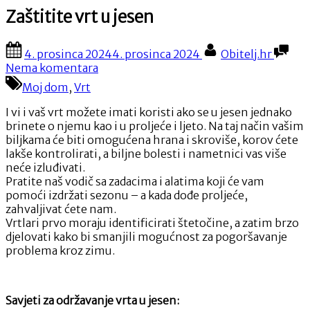
Zaštitite vrt u jesen
Posted
By
4. prosinca 2024
4. prosinca 2024
Obitelj.hr
on
na
Nema komentara
Zaštitite
Moj dom
,
Vrt
vrt
u
I vi i vaš vrt možete imati koristi ako se u jesen jednako
jesen
brinete o njemu kao i u proljeće i ljeto. Na taj način vašim
biljkama će biti omogućena hrana i skroviše, korov ćete
lakše kontrolirati, a biljne bolesti i nametnici vas više
neće izluđivati.
Pratite naš vodič sa zadacima i alatima koji će vam
pomoći izdržati sezonu – a kada dođe proljeće,
zahvaljivat ćete nam.
Vrtlari prvo moraju identificirati štetočine, a zatim brzo
djelovati kako bi smanjili mogućnost za pogoršavanje
problema kroz zimu.
Savjeti za održavanje vrta u jesen: