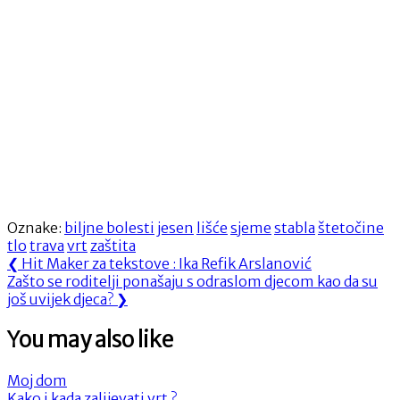
Oznake:
biljne bolesti
jesen
lišće
sjeme
stabla
štetočine
tlo
trava
vrt
zaštita
Navigacija
Previous
❮
Hit Maker za tekstove : Ika Refik Arslanović
Next
Post:
Zašto se roditelji ponašaju s odraslom djecom kao da su
objava
Post:
još uvijek djeca?
❯
You may also like
Moj dom
Kako i kada zalijevati vrt ?