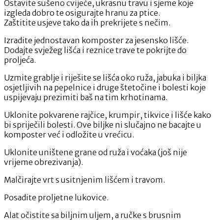
Ostavite sušeno cvijeće, ukrasnu travu i sjeme koje
izgleda dobro te osigurajte hranu za ptice.
Zaštitite usjeve tako da ih prekrijete s nečim.
Izradite jednostavan komposter za jesensko lišće.
Dodajte svježeg lišća i reznice trave te pokrijte do
proljeća.
Uzmite grablje i riješite se lišća oko ruža, jabuka i biljka
osjetljivih na pepelnice i druge štetočine i bolesti koje
uspijevaju prezimiti baš na tim krhotinama.
Uklonite pokvarene rajčice, krumpir, tikvice i lišće kako
bi spriječili bolesti. Ove biljke ni slučajno ne bacajte u
komposter već i odložite u vrećicu.
Uklonite uništene grane od ruža i voćaka (još nije
vrijeme obrezivanja).
Malčirajte vrt s usitnjenim lišćem i travom.
Posadite proljetne lukovice.
Alat očistite sa biljnim uljem, a ručke s brusnim