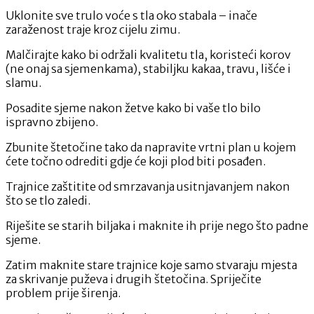
Uklonite sve trulo voće s tla oko stabala – inače
zaraženost traje kroz cijelu zimu.
Malčirajte kako bi održali kvalitetu tla, koristeći korov
(ne onaj sa sjemenkama), stabiljku kakaa, travu, lišće i
slamu.
Posadite sjeme nakon žetve kako bi vaše tlo bilo
ispravno zbijeno.
Zbunite štetočine tako da napravite vrtni plan u kojem
ćete točno odrediti gdje će koji plod biti posađen.
Trajnice zaštitite od smrzavanja usitnjavanjem nakon
što se tlo zaledi.
Riješite se starih biljaka i maknite ih prije nego što padne
sjeme.
Zatim maknite stare trajnice koje samo stvaraju mjesta
za skrivanje puževa i drugih štetočina. Spriječite
problem prije širenja.