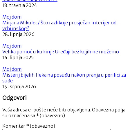
18. travnja 2024
Moj dom
Mirjana Mikulec/ Što razlikuje prosječan interijer od
vrhunskog?
28. lipnja 2026
Moj dom
Velika pomoć u kuhinji: Uređaji bez kojih ne možemo
14. lipnja 2025
Moj dom
Misterij bijelih fleka na posuđu nakon pranja u perilici za
suđe
19. srpnja 2026
Odgovori
Vaša adresa e-pošte neće biti objavljena.
Obavezna polja
su označena sa
* (obavezno)
Komentar
* (obavezno)