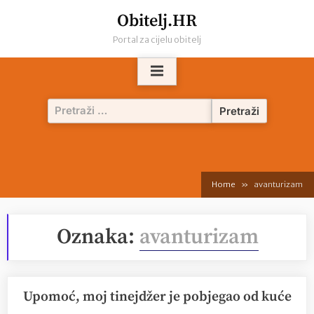
Skip
Obitelj.HR
to
Portal za cijelu obitelj
content
Pretraži:
Home
avanturizam
Oznaka:
avanturizam
Upomoć, moj tinejdžer je pobjegao od kuće