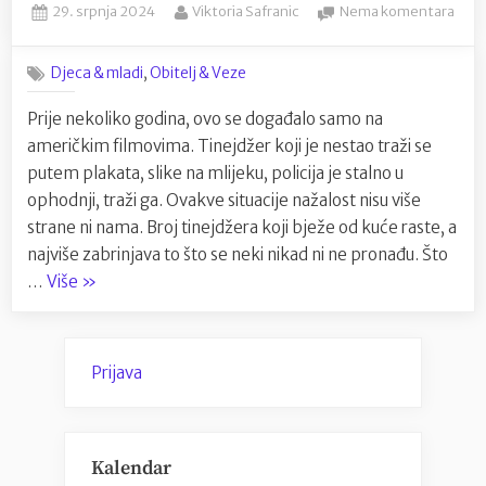
Posted
By
na
29. srpnja 2024
Viktoria Safranic
Nema komentara
on
Upo
moj
,
Djeca & mladi
Obitelj & Veze
tine
je
Prije nekoliko godina, ovo se događalo samo na
pobj
američkim filmovima. Tinejdžer koji je nestao traži se
od
kuće
putem plakata, slike na mlijeku, policija je stalno u
ophodnji, traži ga. Ovakve situacije nažalost nisu više
strane ni nama. Broj tinejdžera koji bježe od kuće raste, a
najviše zabrinjava to što se neki nikad ni ne pronađu. Što
“Upomoć,
…
Više
»
moj
tinejdžer
je
Prijava
pobjegao
od
kuće”
Kalendar