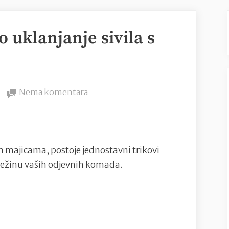
o uklanjanje sivila s
na
Nema komentara
Savjeti
za
učinkovito
uklanjanje
im majicama, postoje jednostavni trikovi
sivila
ježinu vaših odjevnih komada.
s
bijelih
majica