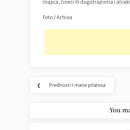
majica, čineći ih dugotrajnima i atra
Foto / Arhiva
Navigacija
❮
Prednosti i mane pilatesa
Previous
objava
Post:
You ma