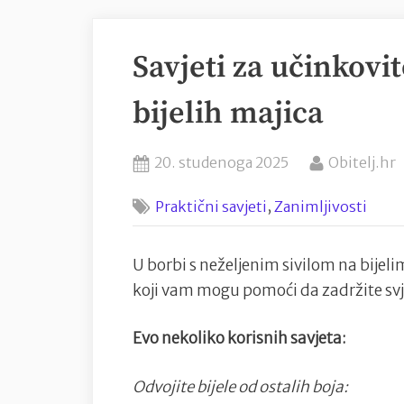
Savjeti za učinkovit
bijelih majica
Posted
By
20. studenoga 2025
Obitelj.hr
on
,
Praktični savjeti
Zanimljivosti
U borbi s neželjenim sivilom na bijel
koji vam mogu pomoći da zadržite sv
Evo nekoliko korisnih savjeta:
Odvojite bijele od ostalih boja: