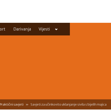
Toggle
ort
Darivanja
Vijesti
sub-
menu
Toggle
sub-
menu
Praktični savjeti
Savjeti za učinkovito uklanjanje sivila s bijelih majica