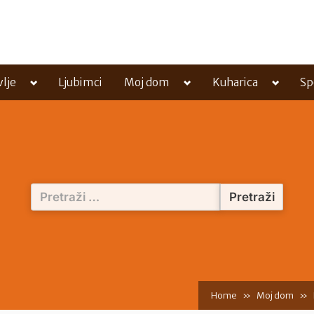
Toggle
Toggle
Toggle
vlje
Ljubimci
Moj dom
Kuharica
Sp
sub-
sub-
sub-
menu
menu
menu
Pretraži:
Home
Moj dom