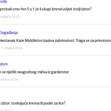
oda
probali smo fen 5 u 1: Je li skupi brend uvijek bolji izbor?
 veljače 2025
Događanja
Nestanak Kate Middleton izaziva zabrinutost: Traga se za princezo
17. ožujka 2024
 dom
 se riješiti neugodnog mirisa iz garderobe
olovoza 2024
š izbor: tonirajuća krema ili puder za lice?
ada 2024