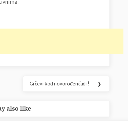
ktivnima.
Grčevi kod novorođenčadi !
❯
Next
Post:
y also like