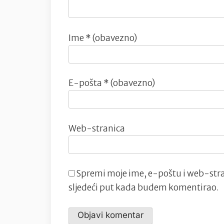
Ime
* (obavezno)
E-pošta
* (obavezno)
Web-stranica
Spremi moje ime, e-poštu i web-stra
sljedeći put kada budem komentirao.