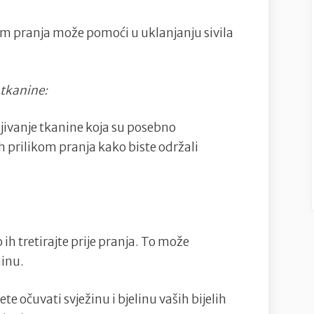
m pranja može pomoći u uklanjanju sivila
 tkanine:
ljivanje tkanine koja su posebno
ih prilikom pranja kako biste održali
o ih tretirajte prije pranja. To može
ninu.
te očuvati svježinu i bjelinu vaših bijelih