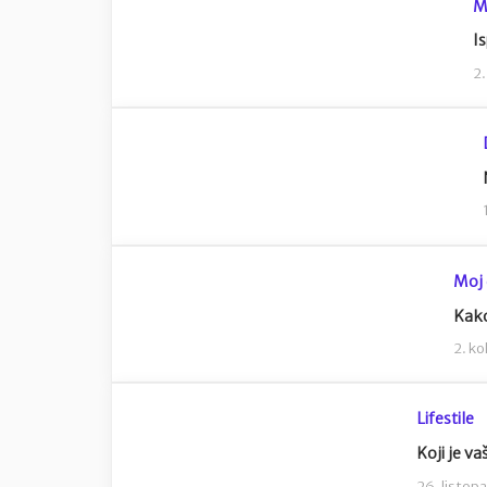
M
Is
2.
Moj
Kako
2. k
Lifestile
Koji je va
26. listop