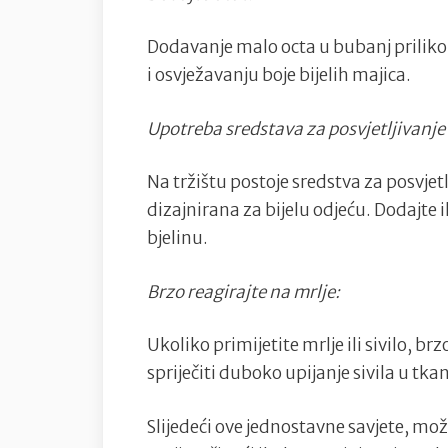
Dodavanje malo octa u bubanj priliko
i osvježavanju boje bijelih majica.
Upotreba sredstava za posvjetljivanje
Na tržištu postoje sredstva za posvjet
dizajnirana za bijelu odjeću. Dodajte 
bjelinu.
Brzo reagirajte na mrlje:
Ukoliko primijetite mrlje ili sivilo, brz
spriječiti duboko upijanje sivila u tka
Slijedeći ove jednostavne savjete, može