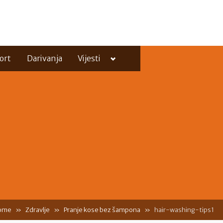
Toggle
ort
Darivanja
Vijesti
sub-
menu
Toggle
sub-
menu
ome
Zdravlje
Pranje kose bez šampona
hair-washing-tips1