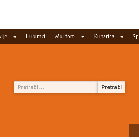
Toggle
Toggle
Toggle
vlje
Ljubimci
Moj dom
Kuharica
Sp
sub-
sub-
sub-
menu
menu
menu
Pretraži:
H