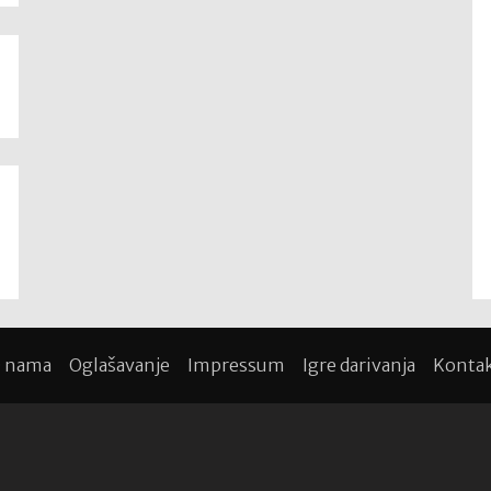
 nama
Oglašavanje
Impressum
Igre darivanja
Konta