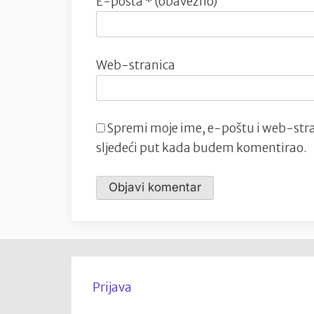
E-pošta
* (obavezno)
Web-stranica
Spremi moje ime, e-poštu i web-stra
sljedeći put kada budem komentirao.
Prijava