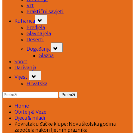
Vrt
Praktični savjeti
Toggle
Kuharica
sub-
menu
Predjela
Glavna jela
Deserti
Toggle
Događanja
sub-
menu
Glazba
Sport
Darivanja
Toggle
Vijesti
sub-
menu
Hrvatska
Pretraži:
Home
Obitelj & Veze
Djeca & mladi
Povratak u đačke klupe: Nova školska godina
započela nakon ljetnih praznika