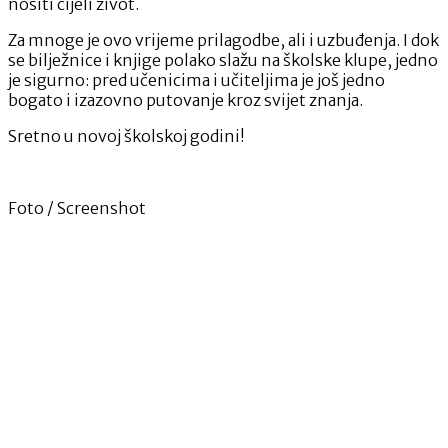
nositi cijeli život.
Za mnoge je ovo vrijeme prilagodbe, ali i uzbuđenja. I dok
se bilježnice i knjige polako slažu na školske klupe, jedno
je sigurno: pred učenicima i učiteljima je još jedno
bogato i izazovno putovanje kroz svijet znanja.
Sretno u novoj školskoj godini!
Foto / Screenshot