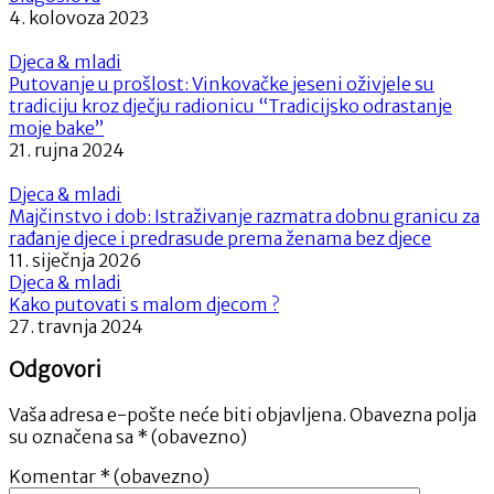
4. kolovoza 2023
Djeca & mladi
Putovanje u prošlost: Vinkovačke jeseni oživjele su
tradiciju kroz dječju radionicu “Tradicijsko odrastanje
moje bake”
21. rujna 2024
Djeca & mladi
Majčinstvo i dob: Istraživanje razmatra dobnu granicu za
rađanje djece i predrasude prema ženama bez djece
11. siječnja 2026
Djeca & mladi
Kako putovati s malom djecom ?
27. travnja 2024
Odgovori
Vaša adresa e-pošte neće biti objavljena.
Obavezna polja
su označena sa
* (obavezno)
Komentar
* (obavezno)