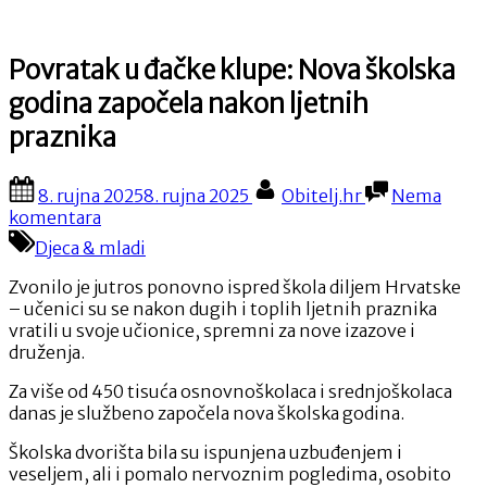
Povratak u đačke klupe: Nova školska
godina započela nakon ljetnih
praznika
Posted
By
8. rujna 2025
8. rujna 2025
Obitelj.hr
Nema
on
na
komentara
Povratak
Djeca & mladi
u
đačke
Zvonilo je jutros ponovno ispred škola diljem Hrvatske
klupe:
– učenici su se nakon dugih i toplih ljetnih praznika
Nova
vratili u svoje učionice, spremni za nove izazove i
školska
druženja.
godina
započela
Za više od 450 tisuća osnovnoškolaca i srednjoškolaca
nakon
danas je službeno započela nova školska godina.
ljetnih
Školska dvorišta bila su ispunjena uzbuđenjem i
praznika
veseljem, ali i pomalo nervoznim pogledima, osobito