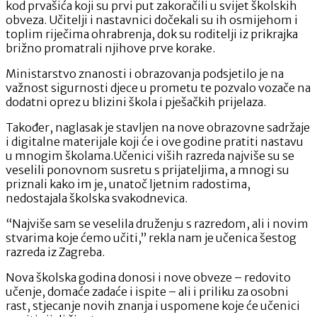
kod prvašića koji su prvi put zakoračili u svijet školskih
obveza. Učitelji i nastavnici dočekali su ih osmijehom i
toplim riječima ohrabrenja, dok su roditelji iz prikrajka
brižno promatrali njihove prve korake.
Ministarstvo znanosti i obrazovanja podsjetilo je na
važnost sigurnosti djece u prometu te pozvalo vozače na
dodatni oprez u blizini škola i pješačkih prijelaza.
Također, naglasak je stavljen na nove obrazovne sadržaje
i digitalne materijale koji će i ove godine pratiti nastavu
u mnogim školama.Učenici viših razreda najviše su se
veselili ponovnom susretu s prijateljima, a mnogi su
priznali kako im je, unatoč ljetnim radostima,
nedostajala školska svakodnevica.
“Najviše sam se veselila druženju s razredom, ali i novim
stvarima koje ćemo učiti,” rekla nam je učenica šestog
razreda iz Zagreba.
Nova školska godina donosi i nove obveze – redovito
učenje, domaće zadaće i ispite – ali i priliku za osobni
rast, stjecanje novih znanja i uspomene koje će učenici