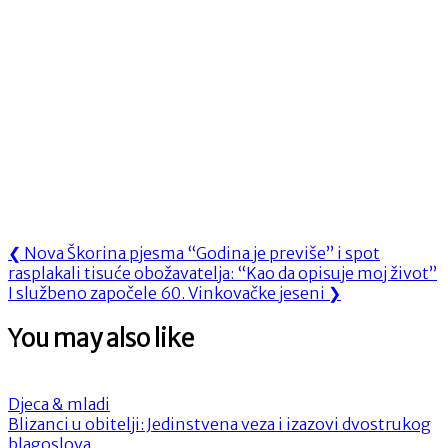
Navigacija
Previous
❮
Nova Škorina pjesma “Godina je previše” i spot
Post:
rasplakali tisuće obožavatelja: “Kao da opisuje moj život”
objava
Next
I službeno započele 60. Vinkovačke jeseni
❯
Post:
You may also like
Djeca & mladi
Blizanci u obitelji: Jedinstvena veza i izazovi dvostrukog
blagoslova