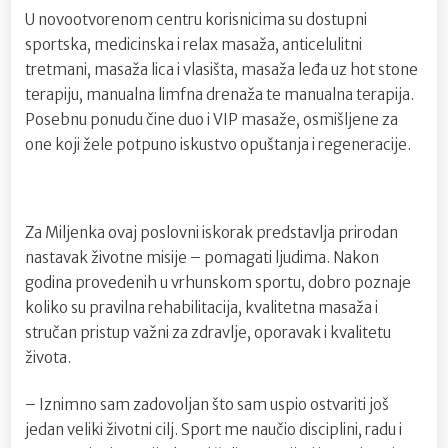
U novootvorenom centru korisnicima su dostupni
sportska, medicinska i relax masaža, anticelulitni
tretmani, masaža lica i vlasišta, masaža leđa uz hot stone
terapiju, manualna limfna drenaža te manualna terapija.
Posebnu ponudu čine duo i VIP masaže, osmišljene za
one koji žele potpuno iskustvo opuštanja i regeneracije.
Za Miljenka ovaj poslovni iskorak predstavlja prirodan
nastavak životne misije – pomagati ljudima. Nakon
godina provedenih u vrhunskom sportu, dobro poznaje
koliko su pravilna rehabilitacija, kvalitetna masaža i
stručan pristup važni za zdravlje, oporavak i kvalitetu
života.
– Iznimno sam zadovoljan što sam uspio ostvariti još
jedan veliki životni cilj. Sport me naučio disciplini, radu i