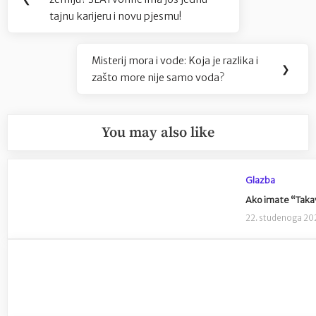
objava
Post:
tajnu karijeru i novu pjesmu!
Misterij mora i vode: Koja je razlika i
Next
❯
zašto more nije samo voda?
Post:
You may also like
Glazba
Ako imate “Takav
22. studenoga 20