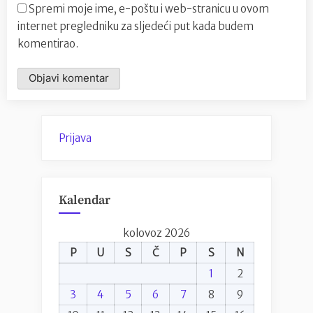
Spremi moje ime, e-poštu i web-stranicu u ovom
internet pregledniku za sljedeći put kada budem
komentirao.
Prijava
Kalendar
kolovoz 2026
P
U
S
Č
P
S
N
1
2
3
4
5
6
7
8
9