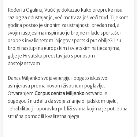
Rođen u Ogulinu, Vučić je dokazao kako prepreke nisu
razlog za odustajanje, već motiv za još veći trud. Tijekom
godina postao je sinonim za ustrajnost i predan rad, a
svojim uspjesima inspirirao je brojne mlade sportaše i
osobe s invaliditetom. Njegov sportski put obilježili su
brojni nastupi na europskim i svjetskim natjecanjima,
gdje je Hrvatsku predstavljao s ponosom i
dostojanstvom.
Danas Miljenko svoju energiju i bogato iskustvo
usmjerava prema novom životnom poglavlju.
Otvaranjem
Corpus centra Miljenko
ostvario je
dugogodišnju želju da svoje znanje o ljudskom tijelu,
rehabilitaciji i oporavku približi svima kojima je potrebna
stručna pomoć ili kvalitetna njega.