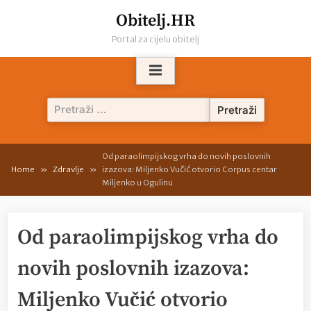
Skip
Obitelj.HR
to
Portal za cijelu obitelj
content
Pretraži:
Od paraolimpijskog vrha do novih poslovnih
Home
Zdravlje
izazova: Miljenko Vučić otvorio Corpus centar
Miljenko u Ogulinu
Od paraolimpijskog vrha do
novih poslovnih izazova:
Miljenko Vučić otvorio