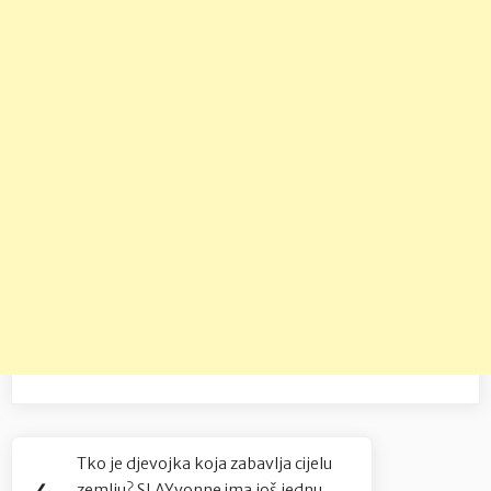
Navigacija
Tko je djevojka koja zabavlja cijelu
Previous
❮
zemlju? SLAYvonne ima još jednu