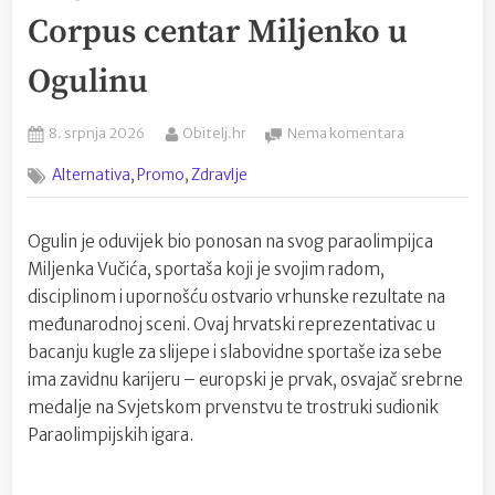
Corpus centar Miljenko u
Ogulinu
Posted
By
na
8. srpnja 2026
Obitelj.hr
Nema komentara
on
Od
,
,
Alternativa
Promo
Zdravlje
paraolimpijs
vrha
do
Ogulin je oduvijek bio ponosan na svog paraolimpijca
novih
Miljenka Vučića, sportaša koji je svojim radom,
poslovnih
izazova:
disciplinom i upornošću ostvario vrhunske rezultate na
Miljenko
međunarodnoj sceni. Ovaj hrvatski reprezentativac u
Vučić
bacanju kugle za slijepe i slabovidne sportaše iza sebe
otvorio
ima zavidnu karijeru – europski je prvak, osvajač srebrne
Corpus
medalje na Svjetskom prvenstvu te trostruki sudionik
centar
Paraolimpijskih igara.
Miljenko
u
Ogulinu