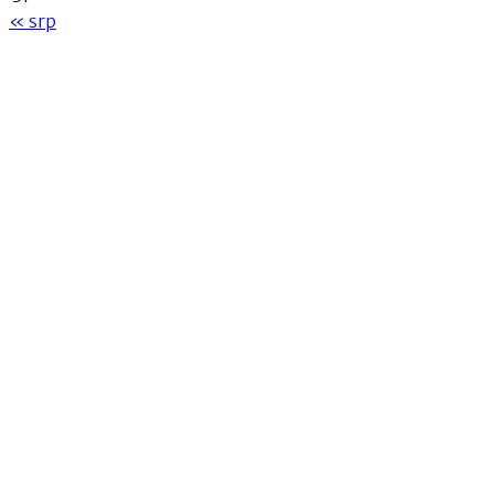
« srp