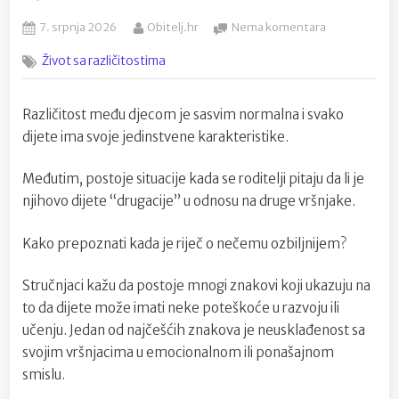
Posted
By
na
7. srpnja 2026
Obitelj.hr
Nema komentara
on
Kako
Život sa različitostima
prepoznati
da
je
Različitost među djecom je sasvim normalna i svako
vaše
dijete ima svoje jedinstvene karakteristike.
djete
drugačije
od
Međutim, postoje situacije kada se roditelji pitaju da li je
druge
njihovo dijete “drugacije” u odnosu na druge vršnjake.
djece
Kako prepoznati kada je riječ o nečemu ozbiljnijem?
Stručnjaci kažu da postoje mnogi znakovi koji ukazuju na
to da dijete može imati neke poteškoće u razvoju ili
učenju. Jedan od najčešćih znakova je neusklađenost sa
svojim vršnjacima u emocionalnom ili ponašajnom
smislu.