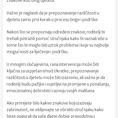
znakove kod svog djeteta.
Važno je naglasiti da je prepoznavanje različitosti u
djetetu samo prvi korak u procesu brige i podrške.
Nakon što se prepoznaju određeni znakovi, roditelji bi
trebali potražiti pomoć stručnjaka kako bi saznali više o
tome što bi moglo biti uzrok problema i koje su najbolje
mogućnosti za liječenje i podršku.
U mnogim slučajevima, rana intervencija može biti
ključna za uspješan ishod.Ukratko, prepoznavanje
različitosti u djetetu može biti izazovno, ali važno je da
roditelji budu pažljivi i osjetljivi na promjene u ponašanju,
emocionalnoj dobrobiti i razvoju svojih mališana.
Ako primijete bilo kakve znakove koji izazivaju
zabrinutost, ne oklijevajte se obratiti stručnjaku kako
biste osigurali da vaše dijete dobije pravodobnu i