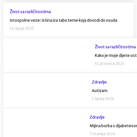
Život sa različitostima
Istospolne veze: Istina iza tabu teme koja dovodi do osuda
14. lipnja 2023
Život sa različitostima
Kako je moje dijete os
13. prosinca 2025
Zdravlje
Autizam
3. lipnja 2024
Zdravlje
Mijina borba s dijabetes
7. travnja 2024