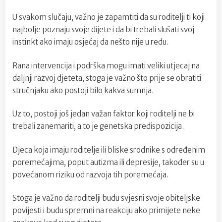
U svakom slučaju, važno je zapamtiti da su roditelji ti koji
najbolje poznaju svoje dijete i da bi trebali slušati svoj
instinkt ako imaju osjećaj da nešto nije u redu.
Rana intervencija i podrška mogu imati veliki utjecaj na
daljnji razvoj djeteta, stoga je važno što prije se obratiti
stručnjaku ako postoji bilo kakva sumnja.
Uz to, postoji još jedan važan faktor koji roditelji ne bi
trebali zanemariti, a to je genetska predispozicija.
Djeca koja imaju roditelje ili bliske srodnike s određenim
poremećajima, poput autizma ili depresije, također su u
povećanom riziku od razvoja tih poremećaja.
Stoga je važno da roditelji budu svjesni svoje obiteljske
povijesti i budu spremni na reakciju ako primijete neke