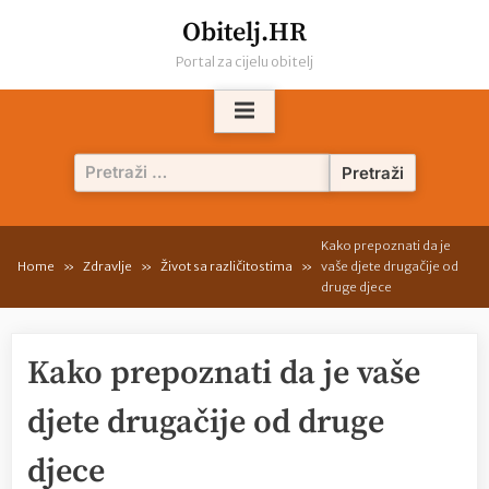
Skip
Obitelj.HR
to
Portal za cijelu obitelj
content
Pretraži:
Kako prepoznati da je
Home
Zdravlje
Život sa različitostima
vaše djete drugačije od
druge djece
Kako prepoznati da je vaše
djete drugačije od druge
djece