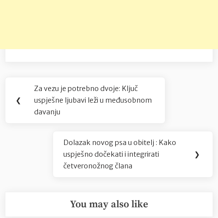
Navigacija
Za vezu je potrebno dvoje: Ključ
Previous
objava
❮
uspješne ljubavi leži u međusobnom
Post:
davanju
Dolazak novog psa u obitelj : Kako
Next
uspješno dočekati i integrirati
❯
Post:
četveronožnog člana
You may also like