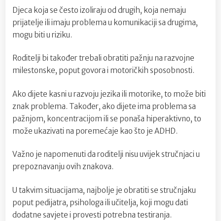
Djeca koja se često izoliraju od drugih, koja nemaju
prijatelje ili imaju problema u komunikaciji sa drugima,
mogu biti u riziku.
Roditelji bi također trebali obratiti pažnju na razvojne
milestonske, poput govora i motoričkih sposobnosti.
Ako dijete kasni u razvoju jezika ili motorike, to može biti
znak problema. Također, ako dijete ima problema sa
pažnjom, koncentracijom ili se ponaša hiperaktivno, to
može ukazivati na poremećaje kao što je ADHD.
Važno je napomenuti da roditelji nisu uvijek stručnjaci u
prepoznavanju ovih znakova.
U takvim situacijama, najbolje je obratiti se stručnjaku
poput pedijatra, psihologa ili učitelja, koji mogu dati
dodatne savjete i provesti potrebna testiranja.