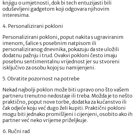
knjigu o umjetnosti, dok bi tech entuzijasti bili
oduševljeni gadgetom koji odgovara njihovim
interesima.
4. Personalizirani pokloni
Personalizirani pokloni, poput nakita s ugraviranim
imenom, šalice s posebnim natpisom ili
personaliziranog dnevnika, pokazuju da ste uložili
dodatnu pažnju i trud. Ovakvi pokloni često imaju
posebnu sentimentalnu vrijednost jer su stvoreni
isključivo za osobu kojoj su namijenjeni.
5. Obratite pozornost na potrebe
Nekad najbolji poklon može biti upravo ono što vašem
partneru trenutno nedostaje ili treba. Možda je to nešto
praktično, poput nove torbe, dodatka za kućanstvo ili
čak odjeće koju već dugo želi kupiti. Praktični pokloni
mogu biti jednako promišljeni i cijenjeni, osobito ako ih
partner već neko vrijeme priželjkuje.
6. Ručni rad