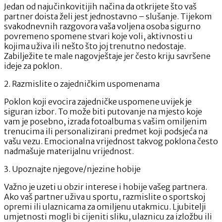
Jedan od najučinkovitijih načina da otkrijete što vaš
partner doista želi jest jednostavno – slušanje. Tijekom
svakodnevnih razgovora vaša voljena osoba sigurno
povremeno spomene stvari koje voli, aktivnosti u
kojima uživa ili nešto što joj trenutno nedostaje.
Zabilježite te male nagovještaje jer često kriju savršene
ideje za poklon.
2. Razmislite o zajedničkim uspomenama
Poklon koji evocira zajedničke uspomene uvijek je
siguran izbor. To može biti putovanje na mjesto koje
vam je posebno, izrada fotoalbuma s vašim omiljenim
trenucima ili personalizirani predmet koji podsjeća na
vašu vezu. Emocionalna vrijednost takvog poklona često
nadmašuje materijalnu vrijednost.
3. Upoznajte njegove/njezine hobije
Važno je uzeti u obzir interese i hobije vašeg partnera.
Ako vaš partner uživa u sportu, razmislite o sportskoj
opremi ili ulaznicama za omiljenu utakmicu. Ljubitelji
umjetnosti mogli bi cijeniti sliku, ulaznicu za izložbu ili