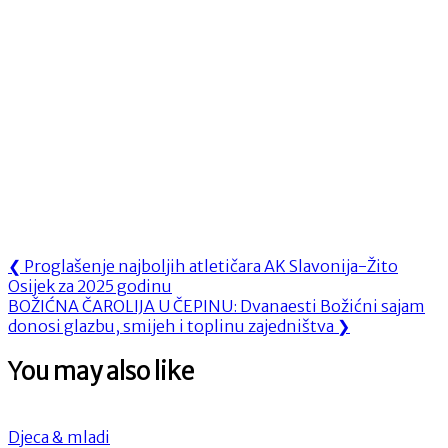
Navigacija
Previous
❮
Proglašenje najboljih atletičara AK Slavonija-Žito
Post:
Osijek za 2025 godinu
objava
Next
BOŽIĆNA ČAROLIJA U ČEPINU: Dvanaesti Božićni sajam
Post:
donosi glazbu, smijeh i toplinu zajedništva
❯
You may also like
Djeca & mladi