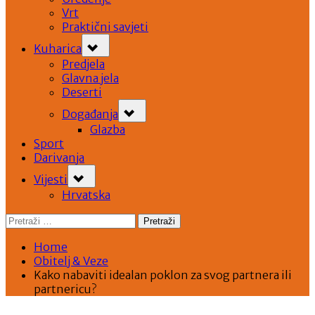
Vrt
Praktični savjeti
Toggle
Kuharica
sub-
menu
Predjela
Glavna jela
Deserti
Toggle
Događanja
sub-
menu
Glazba
Sport
Darivanja
Toggle
Vijesti
sub-
menu
Hrvatska
Pretraži:
Home
Obitelj & Veze
Kako nabaviti idealan poklon za svog partnera ili
partnericu?