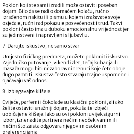
Poklon koji ste sami izradili može ostaviti poseban
dojam. Bilo da se radi o domaćem kolaču, ručno
izrađenom nakitu ili pismu u kojem izražavate svoje
osjećaje, ručni rad pokazuje posvećenost i trud. Takvi
pokloni često imaju duboku emocionalnu vrijednost jer
su jedinstveni i napravljeni s ljubavlju.
7. Darujte iskustvo, ne samo stvar
Umjesto fizičkog predmeta, možete pokloniti iskustvo.
Zajedničko putovanje, vikend izlet, tečaj kuhanja ili
masaža mogu biti nezaboravni trenuci koje ćete oboje
dugo pamtiti. Iskustva često stvaraju trajne uspomene i
ojačavaju vaš odnos.
8. Izbjegavajte klišeje
Cvijeće, parfemi i čokolade su klasični pokloni, ali ako
želite ostaviti snažniji dojam, pokušajte izbjeći
uobičajene klišeje. Iako su ovi pokloni uvijek sigurni
izbor, iznenadite partnera nečim neočekivanim ili
nečim što zaista odgovara njegovim osobnim
preferencijama.