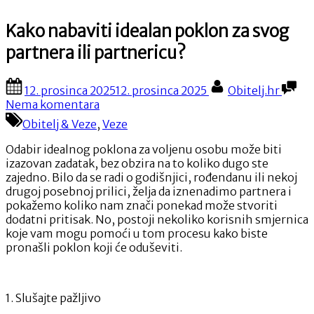
Kako nabaviti idealan poklon za svog
partnera ili partnericu?
Posted
By
12. prosinca 2025
12. prosinca 2025
Obitelj.hr
on
na
Nema komentara
Kako
Obitelj & Veze
,
Veze
nabaviti
idealan
Odabir idealnog poklona za voljenu osobu može biti
poklon
izazovan zadatak, bez obzira na to koliko dugo ste
za
zajedno. Bilo da se radi o godišnjici, rođendanu ili nekoj
svog
drugoj posebnoj prilici, želja da iznenadimo partnera i
partnera
pokažemo koliko nam znači ponekad može stvoriti
ili
dodatni pritisak. No, postoji nekoliko korisnih smjernica
partnericu?
koje vam mogu pomoći u tom procesu kako biste
pronašli poklon koji će oduševiti.
1. Slušajte pažljivo