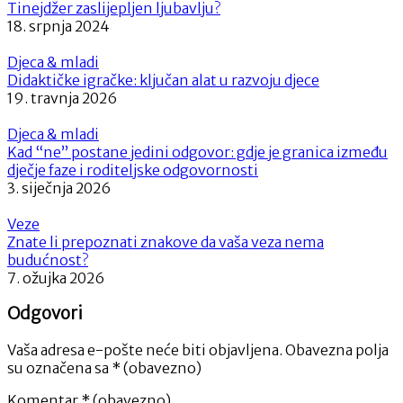
Tinejdžer zaslijepljen ljubavlju?
18. srpnja 2024
Djeca & mladi
Didaktičke igračke: ključan alat u razvoju djece
19. travnja 2026
Djeca & mladi
Kad “ne” postane jedini odgovor: gdje je granica između
dječje faze i roditeljske odgovornosti
3. siječnja 2026
Veze
Znate li prepoznati znakove da vaša veza nema
budućnost?
7. ožujka 2026
Odgovori
Vaša adresa e-pošte neće biti objavljena.
Obavezna polja
su označena sa
* (obavezno)
Komentar
* (obavezno)