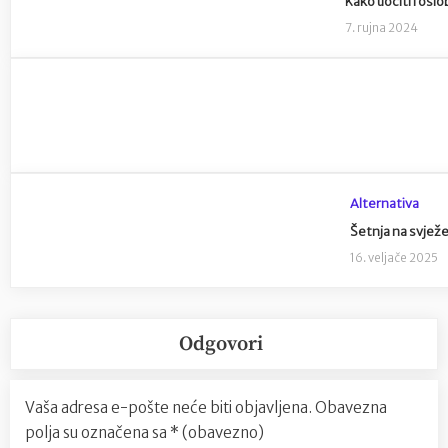
Kako uočiti i oslo
7. rujna 2024
Alternativa
Šetnja na svježe
16. veljače 2025
Odgovori
Vaša adresa e-pošte neće biti objavljena.
Obavezna
polja su označena sa
* (obavezno)