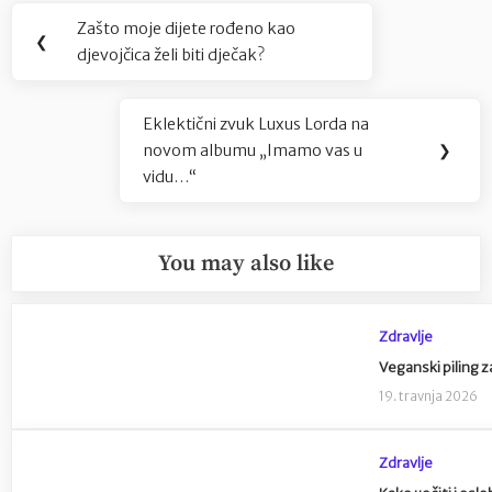
Navigacija
Zašto moje dijete rođeno kao
Previous
❮
objava
djevojčica želi biti dječak?
Post:
Eklektični zvuk Luxus Lorda na
Next
novom albumu „Imamo vas u
❯
Post:
vidu…“
You may also like
Zdravlje
Veganski piling za
19. travnja 2026
Zdravlje