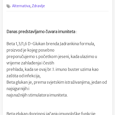
on
Beta-
,
Alternativa
Zdravlje
glukan
–
čuvar
imunite
Danas predstavljamo čuvara imuniteta
:
Beta 1,3/1,6 D-Glukan brenda Jadrankina formula,
proizvod je kojeg posebno
preporučujemo s početkom jeseni, kada ulazimo u
vrijeme zahlađenja i čestih
prehlada, kada se ovaj br.1. imuno buster uzima kao
zaštita od infekcija,
Beta glukan je, prema svjetskim istraživanjima, jedan od
najsigurnijih i
najsnažnijih stimulatora imuniteta.
Beta glukan doprinosi jačanju imunološke funkcije