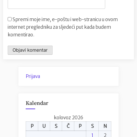
Spremi moje ime, e-poštu i web-stranicu u ovom
internet pregledniku za sljedeći put kada budem
komentirao.
Prijava
Kalendar
kolovoz 2026
P
U
S
Č
P
S
N
1
2