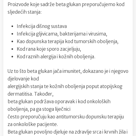
Proizvode koje sadrže beta glukan preporučujemo kod
sljedećih stanja:
Infekcija dišnog sustava
Infekcija gljivicama, bakterijama i virusima,
Kao dopunska terapija kod tumorskih oboljenja,
Kod rana koje sporo zacjeljuju,
Kod raznih alergija i kožnih oboljenja.
Uz to što beta glukan jača imunitet, dokazano je i njegovo
djelovanje kod
alergijskih stanja te kožnih oboljenja poput atopijskog
dermatitisa. Također,
beta glukan podržava oporavak i kod onkoloških
oboljenja, pa ga stoga liječnici
često preporučuju kao antitumorsku dopunsku terapiju
za onkološke pacijente.
Beta glukan povoljno djeluje na zdravlje srca i krvnih žila i