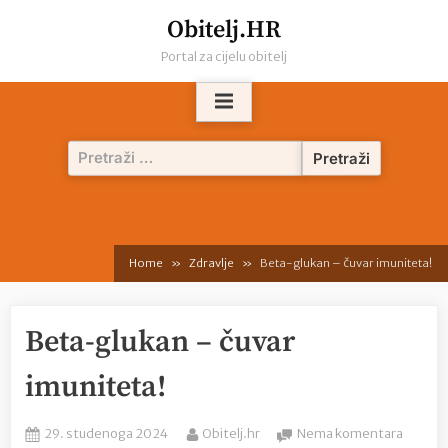
Skip
Obitelj.HR
to
Portal za cijelu obitelj
content
Pretraži:
Home
Zdravlje
Beta-glukan – čuvar imuniteta!
Beta-glukan – čuvar
imuniteta!
Posted
By
na
29. studenoga 2024
Obitelj.hr
Nema komentara