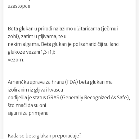
uzastopce.
Beta glukan u prirodi nalazimo u žitaricama (ječmu i
zobi), zatim u gljivama, te u
nekim algama. Beta glukan je polisaharid čiji su lanci
glukoze vezani 1,3 i 1,6 –
vezom.
Američka uprava za hranu (FDA) beta glukanima
izoliranim iz gljiva i kvasca
dodijelila je status GRAS (Generally Recognized As Safe),
što znači da su oni
sigurni za primjenu.
Kada se beta glukan preporučuje?