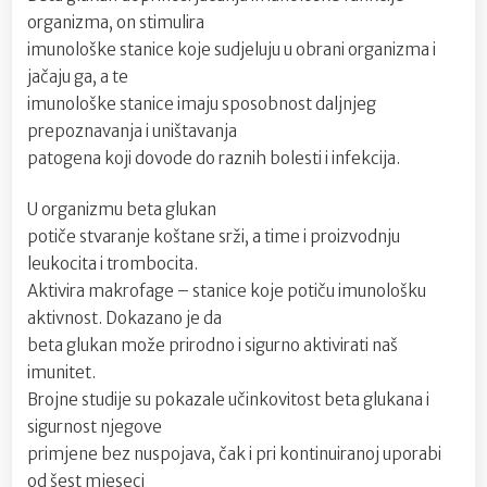
organizma, on stimulira
imunološke stanice koje sudjeluju u obrani organizma i
jačaju ga, a te
imunološke stanice imaju sposobnost daljnjeg
prepoznavanja i uništavanja
patogena koji dovode do raznih bolesti i infekcija.
U organizmu beta glukan
potiče stvaranje koštane srži, a time i proizvodnju
leukocita i trombocita.
Aktivira makrofage – stanice koje potiču imunološku
aktivnost. Dokazano je da
beta glukan može prirodno i sigurno aktivirati naš
imunitet.
Brojne studije su pokazale učinkovitost beta glukana i
sigurnost njegove
primjene bez nuspojava, čak i pri kontinuiranoj uporabi
od šest mjeseci