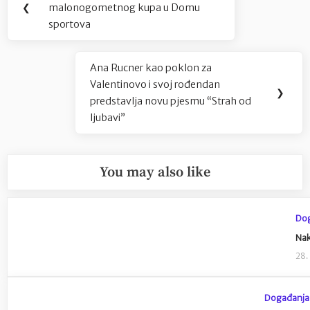
objava
❮
malonogometnog kupa u Domu
Post:
sportova
Ana Rucner kao poklon za
Next
Valentinovo i svoj rođendan
Post:
❯
predstavlja novu pjesmu “Strah od
ljubavi”
You may also like
Do
Nak
28.
Događanja