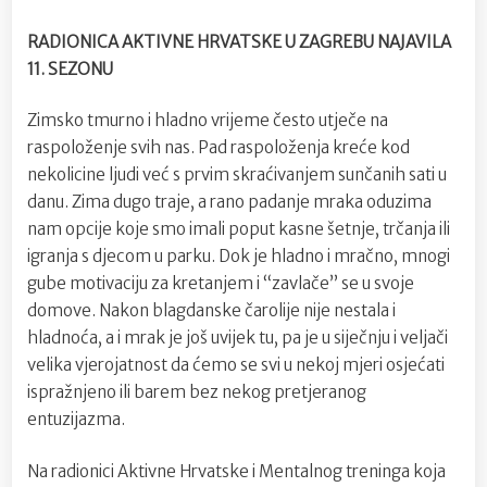
RADIONICA AKTIVNE HRVATSKE U ZAGREBU NAJAVILA
11. SEZONU
Zimsko tmurno i hladno vrijeme često utječe na
raspoloženje svih nas. Pad raspoloženja kreće kod
nekolicine ljudi već s prvim skraćivanjem sunčanih sati u
danu. Zima dugo traje, a rano padanje mraka oduzima
nam opcije koje smo imali poput kasne šetnje, trčanja ili
igranja s djecom u parku. Dok je hladno i mračno, mnogi
gube motivaciju za kretanjem i “zavlače” se u svoje
domove. Nakon blagdanske čarolije nije nestala i
hladnoća, a i mrak je još uvijek tu, pa je u siječnju i veljači
velika vjerojatnost da ćemo se svi u nekoj mjeri osjećati
ispražnjeno ili barem bez nekog pretjeranog
entuzijazma.
Na radionici Aktivne Hrvatske i Mentalnog treninga koja