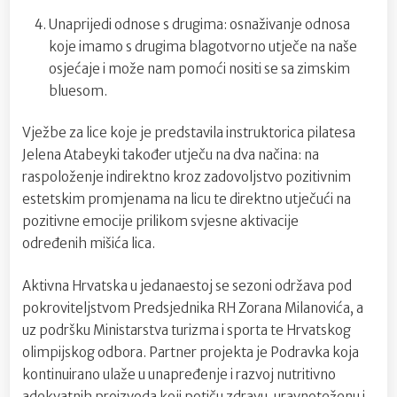
Unaprijedi odnose s drugima: osnaživanje odnosa
koje imamo s drugima blagotvorno utječe na naše
osjećaje i može nam pomoći nositi se sa zimskim
bluesom.
Vježbe za lice koje je predstavila instruktorica pilatesa
Jelena Atabeyki također utječu na dva načina: na
raspoloženje indirektno kroz zadovoljstvo pozitivnim
estetskim promjenama na licu te direktno utječući na
pozitivne emocije prilikom svjesne aktivacije
određenih mišića lica.
Aktivna Hrvatska u jedanaestoj se sezoni održava pod
pokroviteljstvom Predsjednika RH Zorana Milanovića, a
uz podršku Ministarstva turizma i sporta te Hrvatskog
olimpijskog odbora. Partner projekta je Podravka koja
kontinuirano ulaže u unapređenje i razvoj nutritivno
adekvatnih proizvoda koji potiču zdravu, uravnoteženu i