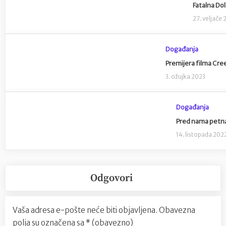
Fatalna Dol
27. veljače 
Događanja
Premijera filma Cre
3. ožujka 2023
Događanja
Pred nama petnae
14. listopada 202
Odgovori
Vaša adresa e-pošte neće biti objavljena.
Obavezna
polja su označena sa
* (obavezno)