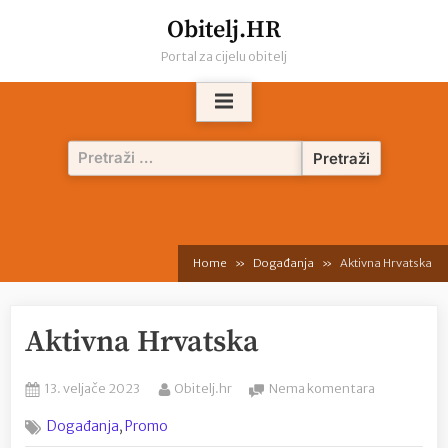
Skip
Obitelj.HR
to
Portal za cijelu obitelj
content
Pretraži:
Home
Događanja
Aktivna Hrvatska
Aktivna Hrvatska
Posted
By
na
13. veljače 2023
Obitelj.hr
Nema komentara
on
Aktivna
,
Događanja
Promo
Hrvatska