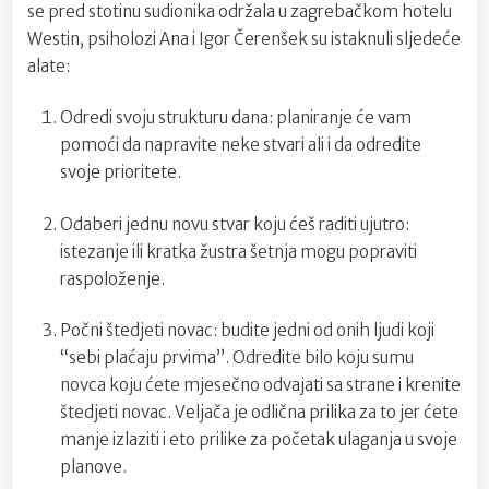
se pred stotinu sudionika održala u zagrebačkom hotelu
Westin, psiholozi Ana i Igor Čerenšek su istaknuli sljedeće
alate:
Odredi svoju strukturu dana: planiranje će vam
pomoći da napravite neke stvari ali i da odredite
svoje prioritete.
Odaberi jednu novu stvar koju ćeš raditi ujutro:
istezanje ili kratka žustra šetnja mogu popraviti
raspoloženje.
Počni štedjeti novac: budite jedni od onih ljudi koji
“sebi plaćaju prvima”. Odredite bilo koju sumu
novca koju ćete mjesečno odvajati sa strane i krenite
štedjeti novac. Veljača je odlična prilika za to jer ćete
manje izlaziti i eto prilike za početak ulaganja u svoje
planove.