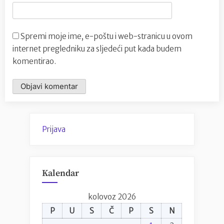
Spremi moje ime, e-poštu i web-stranicu u ovom
internet pregledniku za sljedeći put kada budem
komentirao.
Prijava
Kalendar
kolovoz 2026
P
U
S
Č
P
S
N